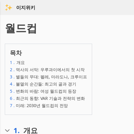
이지위키
월드컵
목차
1
.
개요
2
.
역사의 서막: 우루과이에서의 첫 시작
3
.
별들의 무대: 펠레, 마라도나, 크루이프
4
.
불멸의 순간들: 최고의 골과 경기
5
.
변화의 바람: 여성 월드컵의 등장
6
.
최근의 동향: VAR 기술과 전략의 변화
7
.
미래: 2030년 월드컵의 전망
1
.
개요