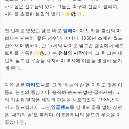
사로잡은 선수들이 있다. 그들은 축구의 전설로 불리며,
시대를 초월한 불멸의 별이다⭐️⚽️✨.
첫 번째로 빛났던 별은 바로
펠레
다. 이 브라질 출신의 마
법사는 단순히 '좋은 선수'가 아니다. 1958년 스웨덴 월드
컵에서 데뷔하여, 단 17세의 나이로 월드컵 결승에서 해트
트릭을 기록한다🔥. 이는
전설의 시작
이며, 그 후 그는 세
번의 월드컵 우승을 차지하며 역사에 이름을 영원히 남기
게 된다.
다음 별은
마라도나
로, 그의 '하늘의 손'은 아직도 많은 이
들의 논란의 중심이다.
솔직히 손으로 넣은 골이지만,
그
의 기술과 열정은 세계의 팬들을 사로잡았다. 1986년 멕
시코 월드컵에서 그는
잉글랜드
를 상대로 골을 넣는 장면
은 '세기의 골'로 불리며, 아르헨티나의 월드컵 우승을 이
끌었다🌪️.