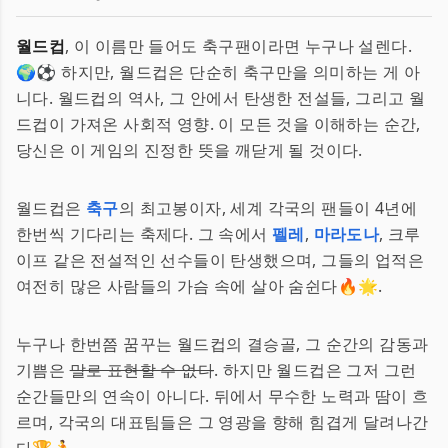
월드컵
, 이 이름만 들어도 축구팬이라면 누구나 설렌다.
🌍⚽ 하지만, 월드컵은 단순히 축구만을 의미하는 게 아
니다. 월드컵의 역사, 그 안에서 탄생한 전설들, 그리고 월
드컵이 가져온 사회적 영향. 이 모든 것을 이해하는 순간,
당신은 이 게임의 진정한 뜻을 깨닫게 될 것이다.
월드컵은
축구
의 최고봉이자, 세계 각국의 팬들이 4년에
한번씩 기다리는 축제다. 그 속에서
펠레
,
마라도나
, 크루
이프 같은 전설적인 선수들이 탄생했으며, 그들의 업적은
여전히 많은 사람들의 가슴 속에 살아 숨쉰다🔥🌟.
누구나 한번쯤 꿈꾸는 월드컵의 결승골, 그 순간의 감동과
기쁨은
말로 표현할 수 없다
. 하지만 월드컵은 그저 그런
순간들만의 연속이 아니다. 뒤에서 무수한 노력과 땀이 흐
르며, 각국의 대표팀들은 그 영광을 향해 힘겹게 달려나간