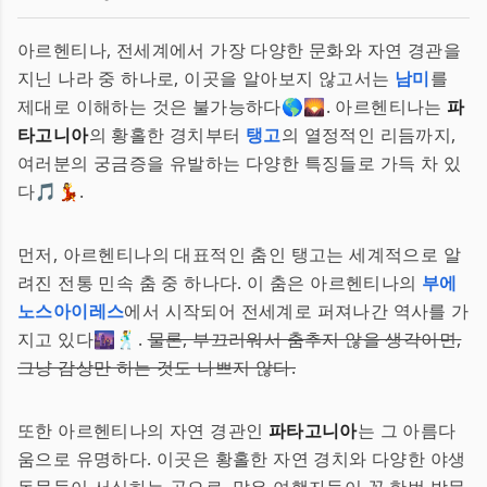
아르헨티나, 전세계에서 가장 다양한 문화와 자연 경관을
지닌 나라 중 하나로, 이곳을 알아보지 않고서는
남미
를
제대로 이해하는 것은 불가능하다🌎🌄. 아르헨티나는
파
타고니아
의 황홀한 경치부터
탱고
의 열정적인 리듬까지,
여러분의 궁금증을 유발하는 다양한 특징들로 가득 차 있
다🎵💃.
먼저, 아르헨티나의 대표적인 춤인 탱고는 세계적으로 알
려진 전통 민속 춤 중 하나다. 이 춤은 아르헨티나의
부에
노스아이레스
에서 시작되어 전세계로 퍼져나간 역사를 가
지고 있다🌆🕺.
물론, 부끄러워서 춤추지 않을 생각이면,
그냥 감상만 하는 것도 나쁘지 않다.
또한 아르헨티나의 자연 경관인
파타고니아
는 그 아름다
움으로 유명하다. 이곳은 황홀한 자연 경치와 다양한 야생