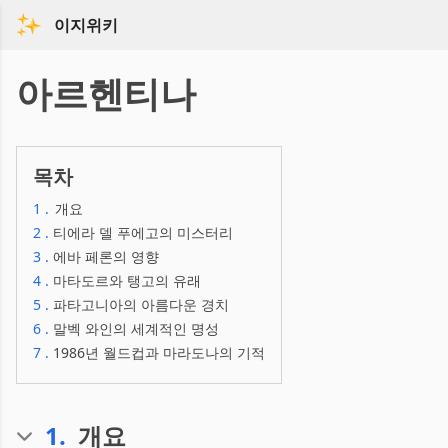
이지위키
아르헨티나
목차
1
.
개요
2
.
티에라 델 푸에고의 미스터리
3
.
에바 페론의 영향
4
.
마타도르와 탱고의 유래
5
.
파타고니아의 아름다운 경치
6
.
말벡 와인의 세계적인 명성
7
.
1986년 월드컵과 마라도나의 기적
1
.
개요