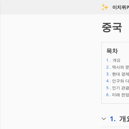
이지위
중국
목차
1
.
개요
2
.
역사와 문
3
.
현대 경제
4
.
인구와 다
5
.
인기 관광
6
.
미래 전망
1
.
개