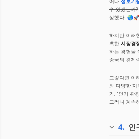
어나
정보기
수 있겠는가?
상했다. 🌏
하지만 이러한
혹한
시장경
하는 경험을 
중국의 경제력
그렇다면 이러
와 다양한 지
가, '인기 
그러니 계속해
4
.
인