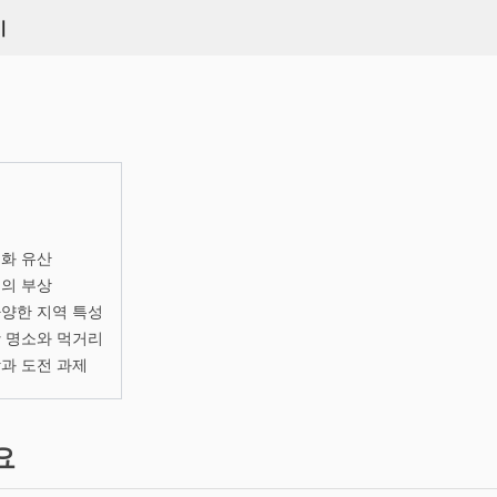
키
화 유산
의 부상
양한 지역 특성
 명소와 먹거리
과 도전 과제
요