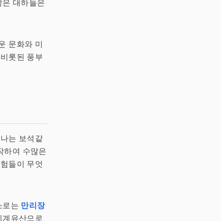
은 대하들은
운 문화와 미
 비롯된 풍부
빛나는 보석같
작하여 수많은
경험들이 무엇
명소로는
만리장
 세계유산으로