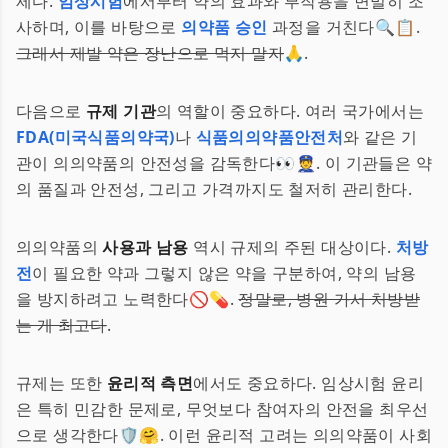
제다.
임상시험
에서부터 약의 효과와 부작용을 면밀히 조
사하며, 이를 바탕으로
의약품 승인
과정을 거친다🔍📋.
그래서 제발 약은 장난으로 먹지 말자
🙏.
다음으로
규제 기관
의 역할이 중요하다. 여러 국가에서는
FDA(미국식품의약국)
나
식품의의약품안전처
와 같은 기
관이 의의약품의 안전성을 감독한다👀👮. 이 기관들은 약
의 품질과 안전성, 그리고 가격까지도 철저히 관리한다.
의의약품의
사용과 남용
역시 규제의 주된 대상이다.
처방
전
이 필요한 약과 그렇지 않은 약을 구분하여, 약의 남용
을 방지하려고 노력한다🚫💊.
정말로, 병원 가서 처방받
는 게 최고다
.
규제는 또한
윤리적 측면
에서도 중요하다. 임상시험 윤리
은 특히 민감한 문제로, 무엇보다 참여자의 안전을 최우선
으로 생각한다🛡️🤗. 이런 윤리적 고려는 의의약품이 사회