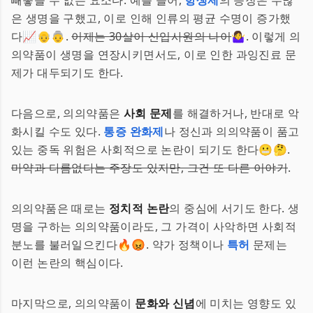
빼놓을 수 없는 요소다. 예를 들어,
항생제
의 등장은 수많
은 생명을 구했고, 이로 인해 인류의 평균 수명이 증가했
다📈👴👵.
이제는 30살이 신입사원의 나이
🤷‍♀️. 이렇게 의
의약품이 생명을 연장시키면서도, 이로 인한 과잉진료 문
제가 대두되기도 한다.
다음으로, 의의약품은
사회 문제
를 해결하거나, 반대로 악
화시킬 수도 있다.
통증 완화제
나 정신과 의의약품이 품고
있는 중독 위험은 사회적으로 논란이 되기도 한다😬🤔.
마약과 다름없다는 주장도 있지만, 그건 또 다른 이야기
.
의의약품은 때로는
정치적 논란
의 중심에 서기도 한다. 생
명을 구하는 의의약품이라도, 그 가격이 사악하면 사회적
분노를 불러일으킨다🔥😡. 약가 정책이나
특허
문제는
이런 논란의 핵심이다.
마지막으로, 의의약품이
문화와 신념
에 미치는 영향도 있