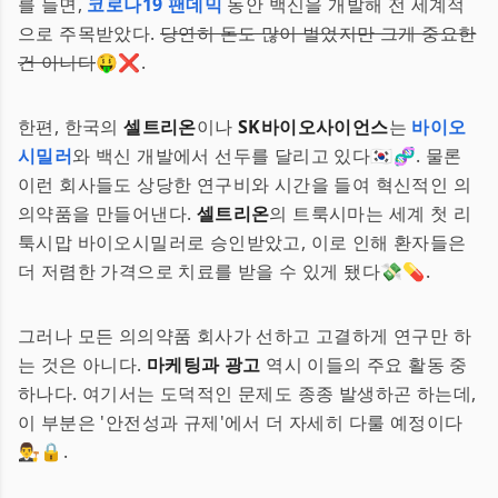
를 들면,
코로나19 팬데믹
동안 백신을 개발해 전 세계적
으로 주목받았다.
당연히 돈도 많이 벌었지만 그게 중요한
건 아니다
🤑❌.
한편, 한국의
셀트리온
이나
SK바이오사이언스
는
바이오
시밀러
와 백신 개발에서 선두를 달리고 있다🇰🇷🧬. 물론
이런 회사들도 상당한 연구비와 시간을 들여 혁신적인 의
의약품을 만들어낸다.
셀트리온
의 트룩시마는 세계 첫 리
툭시맙 바이오시밀러로 승인받았고, 이로 인해 환자들은
더 저렴한 가격으로 치료를 받을 수 있게 됐다💸💊.
그러나 모든 의의약품 회사가 선하고 고결하게 연구만 하
는 것은 아니다.
마케팅과 광고
역시 이들의 주요 활동 중
하나다. 여기서는 도덕적인 문제도 종종 발생하곤 하는데,
이 부분은 '안전성과 규제'에서 더 자세히 다룰 예정이다
👨‍⚖️🔒.