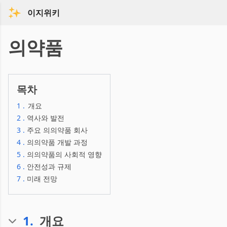
이지위키
의약품
목차
1
.
개요
2
.
역사와 발전
3
.
주요 의의약품 회사
4
.
의의약품 개발 과정
5
.
의의약품의 사회적 영향
6
.
안전성과 규제
7
.
미래 전망
1
.
개요