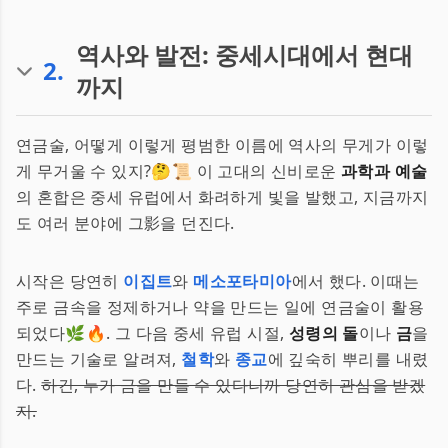
역사와 발전: 중세시대에서 현대
2
.
까지
연금술, 어떻게 이렇게 평범한 이름에 역사의 무게가 이렇
게 무거울 수 있지?🤔📜 이 고대의 신비로운
과학과 예술
의 혼합은 중세 유럽에서 화려하게 빛을 발했고, 지금까지
도 여러 분야에 그影을 던진다.
시작은 당연히
이집트
와
메소포타미아
에서 했다. 이때는
주로 금속을 정제하거나 약을 만드는 일에 연금술이 활용
되었다🌿🔥. 그 다음 중세 유럽 시절,
성령의 돌
이나
금
을
만드는 기술로 알려져,
철학
와
종교
에 깊숙히 뿌리를 내렸
다.
하긴, 누가 금을 만들 수 있다니까 당연히 관심을 받겠
지.