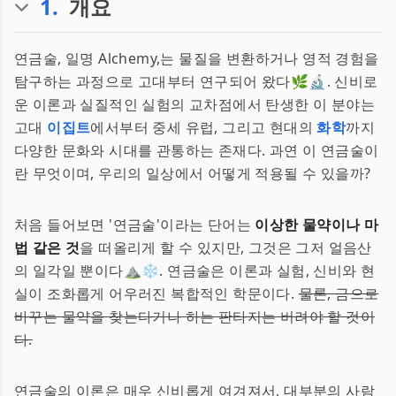
1
.
개요
연금술, 일명 Alchemy,는 물질을 변환하거나 영적 경험을
탐구하는 과정으로 고대부터 연구되어 왔다🌿🔬. 신비로
운 이론과 실질적인 실험의 교차점에서 탄생한 이 분야는
고대
이집트
에서부터 중세 유럽, 그리고 현대의
화학
까지
다양한 문화와 시대를 관통하는 존재다. 과연 이 연금술이
란 무엇이며, 우리의 일상에서 어떻게 적용될 수 있을까?
처음 들어보면 '연금술'이라는 단어는
이상한 물약이나 마
법 같은 것
을 떠올리게 할 수 있지만, 그것은 그저 얼음산
의 일각일 뿐이다⛰️❄️. 연금술은 이론과 실험, 신비와 현
실이 조화롭게 어우러진 복합적인 학문이다.
물론, 금으로
바꾸는 물약을 찾는다거나 하는 판타지는 버려야 할 것이
다.
연금술의 이론은 매우 신비롭게 여겨져서, 대부분의 사람