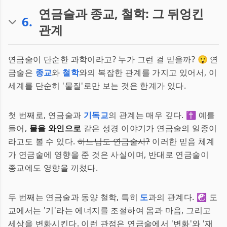
연금술과 종교, 철학: 그 뒤엉킨
6
.
관계
연금술이 단순한 과학이라고? 누가 그런 걸 믿을까? 😲 연
금술은
종교
와
철학
와의 복잡한 관계를 가지고 있어서, 이
세계를 단순히 '물질'로만 보는 것은 한계가 있다.
첫 번째로, 연금술과
기독교
의 관계는 매우 깊다. ✝️ 예를
들어,
물을 와인으로
같은 성경 이야기가 연금술의 일종이
라고도 볼 수 있다.
하느님도 연금술사?
이러한 믿음 체계
가 연금술에 영향을 준 것은 사실이며, 반대로 연금술이
종교에도 영향을 끼쳤다.
두 번째는 연금술과 동양 철학, 특히
도
과의 관계다. ☯️ 도
교에서는 '기'라는 에너지를 조절하여 몸과 마음, 그리고
세상을 변화시킨다. 이런 관점은 연금술에서 '변화'와 '재