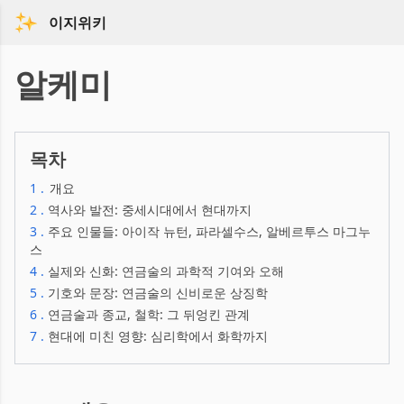
이지위키
알케미
목차
1
.
개요
2
.
역사와 발전: 중세시대에서 현대까지
3
.
주요 인물들: 아이작 뉴턴, 파라셀수스, 알베르투스 마그누
스
4
.
실제와 신화: 연금술의 과학적 기여와 오해
5
.
기호와 문장: 연금술의 신비로운 상징학
6
.
연금술과 종교, 철학: 그 뒤엉킨 관계
7
.
현대에 미친 영향: 심리학에서 화학까지