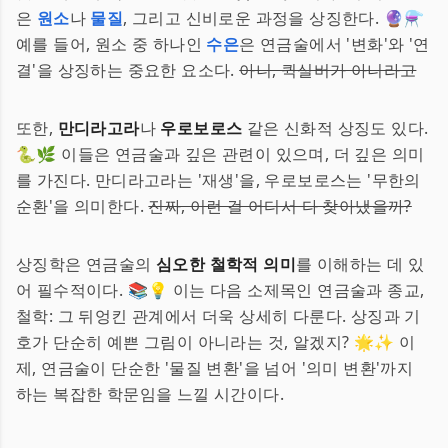
은
원소
나
물질
, 그리고 신비로운 과정을 상징한다. 🔮⚗️
예를 들어, 원소 중 하나인
수은
은 연금술에서 '변화'와 '연
결'을 상징하는 중요한 요소다.
아니, 퀵실버가 아니라고
또한,
만디라고라
나
우로보로스
같은 신화적 상징도 있다.
🐍🌿 이들은 연금술과 깊은 관련이 있으며, 더 깊은 의미
를 가진다. 만디라고라는 '재생'을, 우로보로스는 '무한의
순환'을 의미한다.
진짜, 이런 걸 어디서 다 찾아냈을까?
상징학은 연금술의
심오한 철학적 의미
를 이해하는 데 있
어 필수적이다. 📚💡 이는 다음 소제목인 연금술과 종교,
철학: 그 뒤엉킨 관계에서 더욱 상세히 다룬다. 상징과 기
호가 단순히 예쁜 그림이 아니라는 것, 알겠지? 🌟✨ 이
제, 연금술이 단순한 '물질 변환'을 넘어 '의미 변환'까지
하는 복잡한 학문임을 느낄 시간이다.