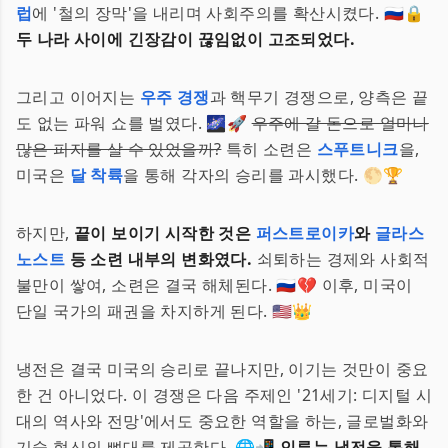
럽
에 '철의 장막'을 내리며 사회주의를 확산시켰다. 🇷🇺🔒
두 나라 사이에 긴장감이 끊임없이 고조되었다.
그리고 이어지는
우주 경쟁
과 핵무기 경쟁으로, 양측은 끝
도 없는 파워 쇼를 벌였다. 🌌🚀
우주에 갈 돈으로 얼마나
많은 피자를 살 수 있었을까?
특히 소련은
스푸트니크
을,
미국은
달 착륙
을 통해 각자의 승리를 과시했다. 🌕🏆
하지만,
끝이 보이기 시작한 것은
퍼스트로이카
와
글라스
노스트
등 소련 내부의 변화였다.
쇠퇴하는 경제와 사회적
불만이 쌓여, 소련은 결국 해체된다. 🇷🇺💔 이후, 미국이
단일 국가의 패권을 차지하게 된다. 🇺🇸👑
냉전은 결국 미국의 승리로 끝나지만, 이기는 것만이 중요
한 건 아니었다. 이 경쟁은 다음 주제인 '21세기: 디지털 시
대의 역사와 전망'에서도 중요한 역할을 하는, 글로벌화와
기술 혁신의 뼈대를 제공한다. 🌐📲
인류는 냉전을 통해