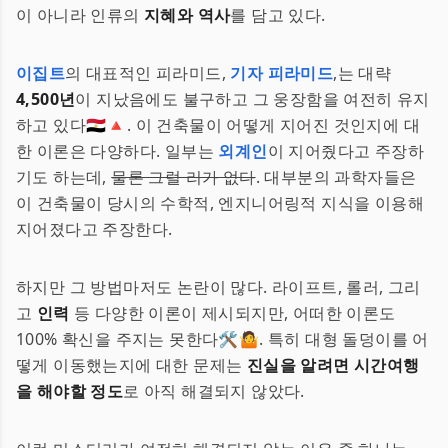
이 아니라 인류의
지혜와 역사
를 담고 있다.
이집트
의 대표적인 피라미드,
기자 피라미드
,는 대략
4,500년
이 지났음에도 불구하고 그 웅장함을 여전히 유지
하고 있다🇪🇬🔺. 이 건축물이 어떻게 지어진 것인지에 대
한 이론은 다양하다. 일부는
외계인
이 지어줬다고 주장하
기도 하는데,
물론 그럴 리가 없다
. 대부분의 과학자들은
이 건축물이 당시의 수학적, 엔지니어링적 지식을 이용해
지어졌다고 주장한다.
하지만 그 방법마저도 논란이 많다. 라이프트, 롤러, 그리
고
인력
등 다양한 이론이 제시되지만, 어떠한 이론도
100% 확신을 주지는 못한다🛠️🤷. 특히 대형 돌덩이를 어
떻게 이동했는지에 대한 문제는
진실을 알려면 시간여행
을 해야할 정도
로 아직 해결되지 않았다.