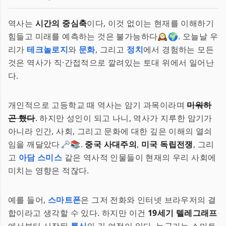
역사는
시간의 중심축
이다, 이것 없이는 현재를 이해하기
힘들고 미래를 예측하는 것은 불가능하다🕰️🌍. 오늘날 우
리가
테크놀로지
와
문화
, 그리고
정치
에서 경험하는 모든
것은 역사가 직·간접적으로 깔려있는 토대 위에서 일어난
다.
개인적으로 고등학교 때 역사는 암기 과목이라며
미워하
곤 했다
. 하지만 성인이 되고 나니, 역사가 지루한 암기가
아니라 인간, 사회, 그리고 문화에 대한 깊은 이해의 열쇠
임을 깨달았다🗝️📚.
중국 사대주의
,
미국 독립전쟁
, 그리
고
아담 스미스
같은 역사적 인물들이 현재의 우리 사회에
미치는 영향은 적잖다.
예를 들어,
스마트폰
은 그저 전화와 인터넷 브라우저의 결
합이라고 생각할 수 있다. 하지만 이건
19세기 텔레그래프