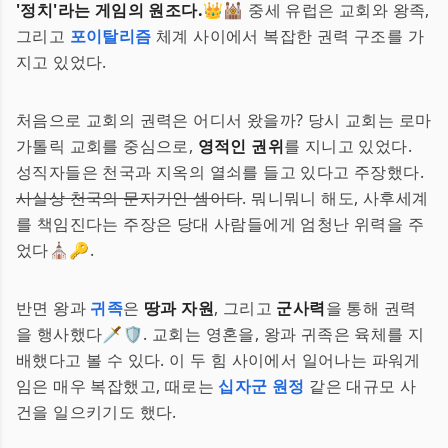
'정치'라는 게임의 원조다.
👑🕍 중세 유럽은 교회와 왕족,
그리고
포이탈리즘
체계 사이에서 복잡한 권력 구조를 가
지고 있었다.
처음으로 교회의 권력은 어디서 왔을까? 당시 교회는 로마
가톨릭 교회를 중심으로,
영적인 권위
를 지니고 있었다.
성직자들은 천국과 지옥의 열쇠를 들고 있다고 주장했다.
사실상 천국의 문지기인 셈이다
. 뭐니뭐니 해도, 사후세계
를 책임진다는 주장은 당대 사람들에게 엄청난 위력을 주
었다⛪🔑.
반면 왕과
귀족
은
땅과 자원
, 그리고
군사력
을 통해 권력
을 행사했다🗡️🛡️. 교회는 영혼을, 왕과 귀족은 육체를 지
배했다고 볼 수 있다. 이 두 힘 사이에서 일어나는 파워게
임은 매우 복잡했고, 때로는
십자군 원정
같은 대규모 사
건을 일으키기도 했다.