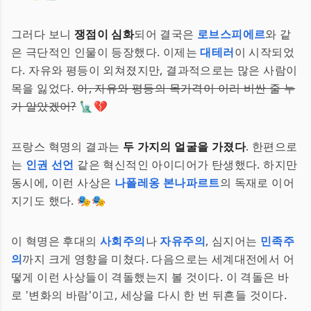
그러다 보니
쟁점이 심화
되어 결국은
로브스피에르
와 같
은 극단적인 인물이 등장했다. 이제는
대테러
이 시작되었
다. 자유와 평등이 외쳐졌지만, 결과적으로는 많은 사람이
목을 잃었다.
아, 자유와 평등의 목가격이 이리 비싼 줄 누
가 알았겠어?
🗽💔
프랑스 혁명의 결과는
두 가지의 얼굴을 가졌다
. 한편으로
는
인권 선언
같은 혁신적인 아이디어가 탄생했다. 하지만
동시에, 이런 사상은
나폴레옹 본나파르트
의 독재로 이어
지기도 했다. 🎭🎭
이 혁명은 후대의
사회주의
나
자유주의
, 심지어는
민족주
의
까지 크게 영향을 미쳤다. 다음으로는 세계대전에서 어
떻게 이런 사상들이 격돌했는지 볼 것이다. 이 격돌은 바
로 '변화의 바람'이고, 세상을 다시 한 번 뒤흔들 것이다.