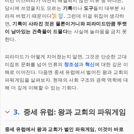
이런 미스터리가 여전히 해결되지 않는 이유 중 하나는,
당시에 쓰였을지도 모르는
기록
이나
도구
들이 대부분 사
라져 버렸기 때문이다📜🗑️. 그런데 이걸 뒤집어 생각하
면,
기록이 사라진 것은 물론이거니와 피라미드만큼 뚜렷
이 남아있는 건축물이 드물다
는 사실에 놀라움을 금치 못
한다.
피라미드가 어떻게 지어졌는지 알면, 그것은 단순한 고대
이집트 문화를 넘어 인류의
창조성
과
혁신
에 대한 깊은 이
해로 이어진다. 다음엔 중세 유럽에서 벌어진 왕과 교회의
파워게임을 살펴보자. 현재의 사회 구조와 권력 역학에 대
해 더 깊게 이해할 수 있는 기회다.
3
.
중세 유럽: 왕과 교회의 파워게임
중세 유럽에서 왕과 교회가 벌인 파워게임, 이것이 바로