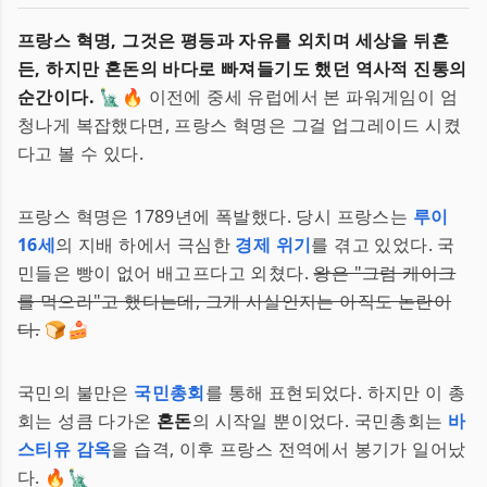
프랑스 혁명, 그것은 평등과 자유를 외치며 세상을 뒤흔
든, 하지만 혼돈의 바다로 빠져들기도 했던 역사적 진통의
순간이다.
🗽🔥 이전에 중세 유럽에서 본 파워게임이 엄
청나게 복잡했다면, 프랑스 혁명은 그걸 업그레이드 시켰
다고 볼 수 있다.
프랑스 혁명은 1789년에 폭발했다. 당시 프랑스는
루이
16세
의 지배 하에서 극심한
경제 위기
를 겪고 있었다. 국
민들은 빵이 없어 배고프다고 외쳤다.
왕은 "그럼 케이크
를 먹으라"고 했다는데, 그게 사실인지는 아직도 논란이
다.
🍞🍰
국민의 불만은
국민총회
를 통해 표현되었다. 하지만 이 총
회는 성큼 다가온
혼돈
의 시작일 뿐이었다. 국민총회는
바
스티유 감옥
을 습격, 이후 프랑스 전역에서 봉기가 일어났
다. 🔥🗽