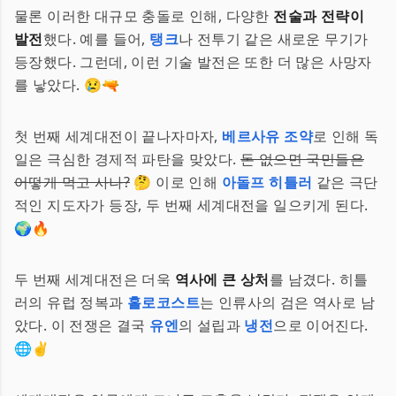
물론 이러한 대규모 충돌로 인해, 다양한
전술과 전략이
발전
했다. 예를 들어,
탱크
나 전투기 같은 새로운 무기가
등장했다. 그런데, 이런 기술 발전은 또한 더 많은 사망자
를 낳았다. 😢🔫
첫 번째 세계대전이 끝나자마자,
베르사유 조약
로 인해 독
일은 극심한 경제적 파탄을 맞았다.
돈 없으면 국민들은
어떻게 먹고 사나?
🤔 이로 인해
아돌프 히틀러
같은 극단
적인 지도자가 등장, 두 번째 세계대전을 일으키게 된다.
🌍🔥
두 번째 세계대전은 더욱
역사에 큰 상처
를 남겼다. 히틀
러의 유럽 정복과
홀로코스트
는 인류사의 검은 역사로 남
았다. 이 전쟁은 결국
유엔
의 설립과
냉전
으로 이어진다.
🌐✌️