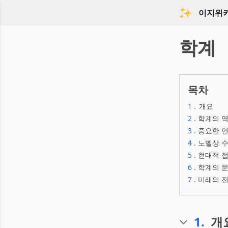
이지위
학계
목차
1
.
개요
2
.
학계의 
3
.
중요한 연
4
.
노벨상 
5
.
현대적 
6
.
학계의 
7
.
미래의 
1
.
개