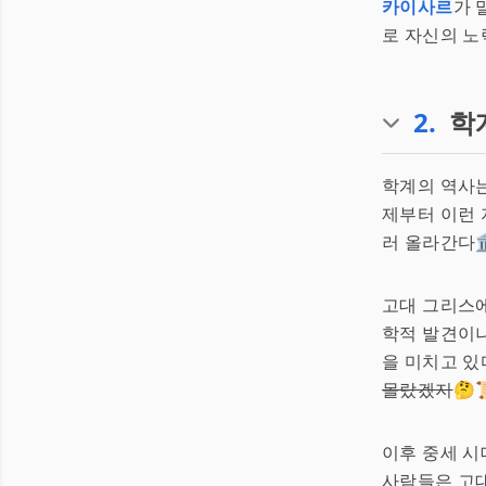
카이사르
가 
로 자신의 노
2
.
학
학계의 역사는
제부터 이런 
러 올라간다🏛
고대 그리스에
학적 발견이
을 미치고 있
몰랐겠지
🤔
이후 중세 
사람들은 고대