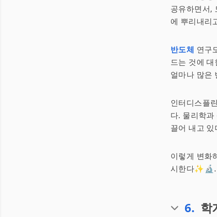
공유하면서, 
에 뿌리내리고
반도체
연구도
드는 것에 대
얼마나 많은 
인터디스플린
다. 물리학과
끌어 내고 있다
이렇게 변화하
시한다✨🔬.
6
.
학