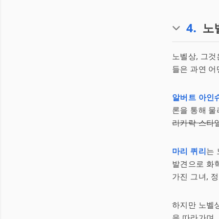
4
.
노
노벨상, 그
들은 과연 어
알버트 아인
론을 통해 물
리카락 스타
마리 퀴리
는
발견으로 화
가진 그녀, 
하지만 노벨상
을 따라가며,