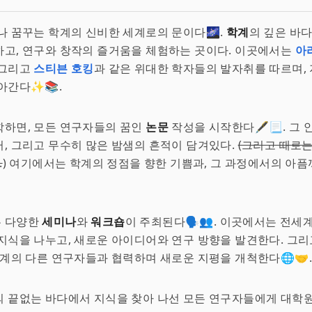
나 꿈꾸는 학계의 신비한 세계로의 문이다🌌.
학계
의 깊은 바
고, 연구와 창작의 즐거움을 체험하는 곳이다. 이곳에서는
아
 그리고
스티븐 호킹
과 같은 위대한 학자들의 발자취를 따르며,
아간다✨📚.
학하면, 모든 연구자들의 꿈인
논문
작성을 시작한다🖋️📃. 그
, 그리고 무수히 많은 밤샘의 흔적이 담겨있다.
(그리고 때로는
.
) 여기에서는 학계의 정점을 향한 기쁨과, 그 과정에서의 아픔
 다양한
세미나
와
워크숍
이 주최된다🗣️👥. 이곳에서는 전세
지식을 나누고, 새로운 아이디어와 연구 방향을 발견한다. 그리
세계의 다른 연구자들과 협력하며 새로운 지평을 개척한다🌐🤝.
의 끝없는 바다에서 지식을 찾아 나선 모든 연구자들에게 대학