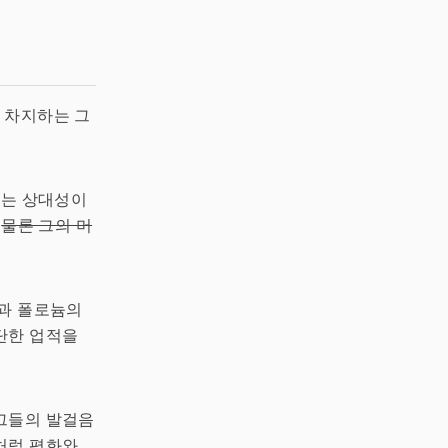
 차지하는 그
그는 상대성이
.
물론 그의 머
듐과 폴로늄의
단한 업적을
그들의 발걸음
처럼 평화와