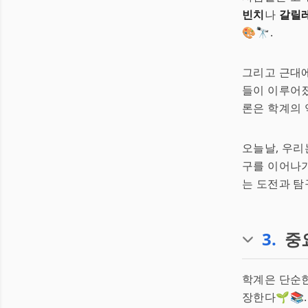
빈치
나
갈릴
🎨🔭.
그리고 근대에
들이 이루어
론은 학계의 
오늘날, 우리
구를 이어나가
는 도전과 탐
3
.
중
학계은 단순한
장한다🌱📚