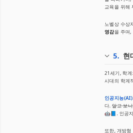
교육을 위해 
노벨상 수상자
영감
을 주며
5
.
현
21세기, 학
시대의 학계적
인공지능(AI)
다.
알고 보니
🤖📘. 인
또한, 개방형