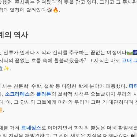
말했던 '주사위는 던져졌다'의 뜻을 담고 있다. 그리고 그 주사
력과 열정에 달려있다🎲🔥.
계의 역사
 인류가 언제나 지식과 진리를 추구하는 끝없는 여정이다🛤️🌌
지식의 끝없는 흐름 속에 휩쓸려왔을까? 그 시작은 바로
고대 
️✨.
서는 천문학, 수학, 철학 등 다양한 학계 분야가 태동했다.
피
나,
소크라테스
와
플라톤
의 철학적 사색은 오늘날까지 우리의 
다.
아, 그 당시의 그들에게 미래의 우리가 그런 거 대단하다며
.
시대를 거쳐
르네상스
로 이어지면서 학계의 활동은 더욱 활발해졌다
의 지식을 재발견하고, 그 위에 새로운 지식을 더해나갔다.
레