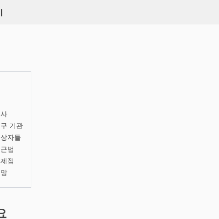
키
역사
구 기관
수상자들
접근법
문제점
전망
요