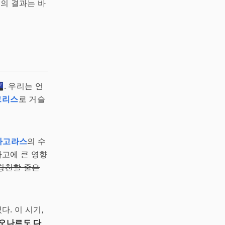
위의 결과는 바
. 우리는 언
그리스
로 거슬
타고라스
의 수
사고에 큰 영향
 칭찬할 줄은
. 이 시기,
오나르도 다