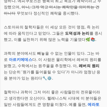
명하다. 에피쿠로스는 행복의 최고 목표가 쾌락이라고 주
장했으며,
아니, 그게 먹고 마시는 쾌락만을 의미하는 건
아니다
무엇보다 정신적인 쾌락을 중시했다.
스토아파의 철학자들은 이 세상 모든 것이 명점, 즉 논리
에 따라 움직인다고 믿었다. 그들은
도덕성과 논리
를 중시
했고, 이를 실천하기 위해 많은 노력을 기울였다🌿📚.
과학의 분야에서도 빼놓을 수 없는 인물이 있다. 그는 바
로
아르키메데스
다. 이 사람은 물리학에서 레버의 원리를
밝혔고, 수학에서는 원주율을 추정했다. 아,
레버의 원리
는 단순히 '뭔가를 들어올릴 수 있다'가 아니라 엄청난 응
용 분야가 있는 원리다🔧⚙️.
철학이나 과학이 그저 머리 좋은 사람들만의 전유물이라
고 생각한다면 오산이다. 헬레니스틱 시대에 이 분야들은
일반 사람들에게도 큰 영향을 미쳤다. 예를 들면,
에라토