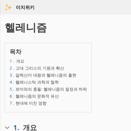
이지위키
헬레니즘
목차
1
.
개요
2
.
고대 그리스의 기원과 확산
3
.
알렉산더 대왕과 헬레니즘의 출현
4
.
헬레니스틱 과학과 철학
5
.
로마와의 충돌: 헬레니즘의 절정과 하락
6
.
헬레니즘의 문화적 유산
7
.
현대에 미친 영향
1
.
개요