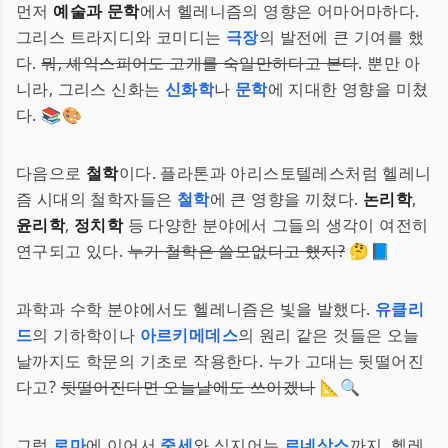
먼저
예술과 문학
에서 헬레니즘의 영향은 어마어마하다.
그리스 트라지디와 코미디는
극장
의 발전에 큰 기여를 했
다.
뭐, 셰익스피어도 고개를 숙일만하다고 본다
. 뿐만 아
니라, 그리스 신화는
신화학
나
문학
에 지대한 영향을 미쳤
다. 📚🎨
다음으로
철학
이다. 플라톤과 아리스토텔레스처럼 헬레니
즘 시대의 철학자들은
철학
에 큰 영향을 끼쳤다.
논리학
,
윤리학
,
정치학
등 다양한 분야에서 그들의 생각이 여전히
연구되고 있다.
누가 철학은 쓸모없다고 했지?
🤔📘
과학과 수학 분야에서도 헬레니즘은 빛을 발했다.
유클리
드
의 기하학이나
아르키메데스
의 원리 같은 것들은 오늘
날까지도 학문의 기초로 작용한다. 누가 고대는 뒷떨어진
다고?
뒷떨어진다면 오늘날에도 쓰이겠나
📐🔍
그럼
로마
에 이어서
중세
와 심지어는
르네상스
까지, 헬레