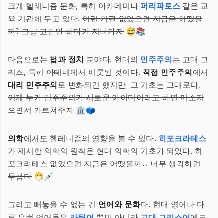
크게 헬레니즘 문화, 특히 아카데미나
퍼리파토스
같은 교
육 기관에 두고 있다.
이런 기관 없었으면 지금은 어땠을
까? 그냥 고민만 하다가 지나가자
😅📚
다음으로는
법과 정치
분야다. 현대의
민주주의
는 고대 그
리스, 특히 아테네에서 비롯된 것이다.
직접 민주주의
에서
대리 민주주의
로 변화되긴 했지만, 그 기초는 그대로다.
이제 누가 민주주의가 새로운 아이디어라고 하면 미소지
으면서 가르쳐주자
🏛️🗳️
의학
에서도 헬레니즘의 영향을 볼 수 있다.
히포크라테스
가 제시한 의학의 원칙은 현대 의학의 기초가 되었다.
히
포크라테스 없었으면 지금은 어땠을까... 너무 생각하면
무섭다
😷💉
그리고 빼놓을 수 없는 건
언어와 문화
다. 현대 영어나 다
른 유럽 언어들은
라틴어
뿐만 아니라
고대 그리스어
에도