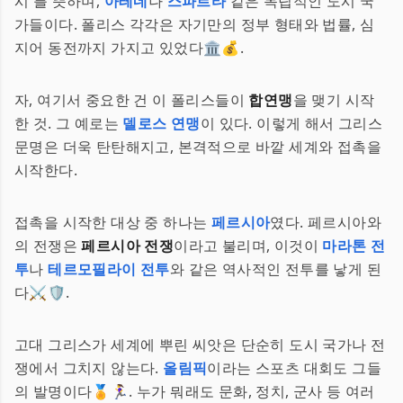
시'를 뜻하며,
아테네
나
스파르타
같은 독립적인 도시 국
가들이다. 폴리스 각각은 자기만의 정부 형태와 법률, 심
지어 동전까지 가지고 있었다🏛️💰.
자, 여기서 중요한 건 이 폴리스들이
합연맹
을 맺기 시작
한 것. 그 예로는
델로스 연맹
이 있다. 이렇게 해서 그리스
문명은 더욱 탄탄해지고, 본격적으로 바깥 세계와 접촉을
시작한다.
접촉을 시작한 대상 중 하나는
페르시아
였다. 페르시아와
의 전쟁은
페르시아 전쟁
이라고 불리며, 이것이
마라톤 전
투
나
테르모필라이 전투
와 같은 역사적인 전투를 낳게 된
다⚔️🛡️.
고대 그리스가 세계에 뿌린 씨앗은 단순히 도시 국가나 전
쟁에서 그치지 않는다.
올림픽
이라는 스포츠 대회도 그들
의 발명이다🏅🏃‍♀️. 누가 뭐래도 문화, 정치, 군사 등 여러