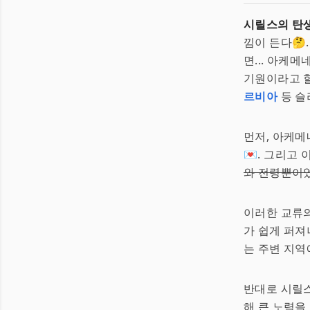
시릴스의 탄
낌이 든다🤔
면... 아케
기원이라고 할
르비아
등 슬
먼저, 아케메
💌. 그리고
와 전령뿐이
이러한 교류
가 쉽게 퍼져
는 주변 지역에
반대로 시릴스
해 큰 노력을