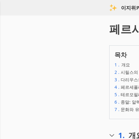
이지위
페르
목차
1
.
개요
2
.
시릴스의
3
.
다리우스
4
.
페르세폴
5
.
테르모필레
6
.
종말: 알
7
.
문화와 
1
.
개