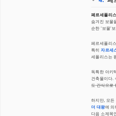
페르세폴리스
숨겨진 보물을
순한 '보물'
페르세폴리
특히
자르세스
세폴리스는 왕
독특한 아키
건축물이다. 
도 간식으로
하지만, 모든
더 대왕
에 의
다음 소제목인