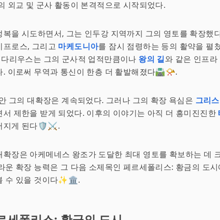
의 외교 및 군사 활동이 본격적으로 시작되었다.
복을 시도하면서, 그는 인두강 지역까지 그의 영토를 확장했다
키프로스, 그리고
마케도니아
를 잠시 점령하는 등의 활약을 펼
다리우스는 그의 군사적 업적만큼이나
왕의 길
와 같은 인프라
. 이로써 무역과 통신이 한층 더 활발해졌다🛣️📯.
동안 그의 대확장은 계속되었다. 그러나 그의 확장 욕심은
그리스
서 제한을 받게 되었다. 이후의 이야기는 아직 더 흥미진진한
지게 된다🛡️⚔️.
확장은 아케메네스 왕조가 도달한 최대 영토를 확보하는 데 크
라운 확장 능력은 그 다음 소제목인 페르세폴리스: 황금의 도시
 수 있을 것이다✨🏛️.
르세폴리스: 황금의 도시