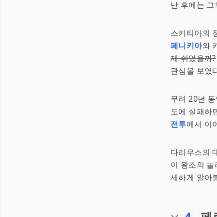
난 후에는 그
스키티아의 정
페니키아
와 
제 쉬었을까?
관심을 보였다
무려 20년 
도에 실패하면
전투
에서 이어
다리우스의 대
이 왕조의 놀
세하게 알아볼
4
.
페