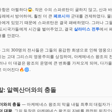
항은 아찔하다😱. 작은 수의 스파르탄이 굴하지 않고, 산과 
레에서 방어하며, 훨씬 더 큰
페르시아
군대를 견제하였다. 물
에게 있었기 때문에 스파르탄은 결국 패배하였다. 그러나 그들
 도시국가들에게 시간을 벌어주었고, 결국
살라미스 전투
에서 
를 안겼다.
그의 300명의 전사들은 그들의 용감한 희생으로 인해 영웅으
기는 고대 그리스의 영웅주의를 상징하며, 아케메네스 왕조의 
러나 이 대결은 왕조의 운명에 큰 변화를 가져오게 되며, 다가올
 이어진다🔥🌀.
말: 알렉산더와의 충돌
더와의 충돌
— 아케메네스 왕조의 막을 내릴 최후의 대립자가 
더 대왕
. 그의 등장은 아케메네스 왕조의 지배를 완전히 뒤집