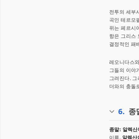
전투의 세부사
곡인 테르모필
위는 페르시아
항은 그리스
결정적인 패배
레오니다스와 
그들의 이야
그려진다. 그
더와의 충돌로
6
.
종
종말: 알렉산
이름,
알렉산