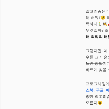
알고리즘은 
왜 배워?🤨
득하다🚶‍♂️
무엇일까? 또
해 최적의 해
그렇다면, 이
수를 크기 순
느린 방법
이
빠르게 찾을 
프로그래밍에서
스북
,
구글
,
양한 알고리
모른다
😉.