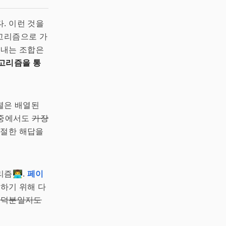
. 이런 것을
알고리즘으로 가
을 내는 조합은
고리즘을 통
정렬은 배열된
 중에서도
가장
적절한 해답을
‍💻.
페이
하기 위해 다
즘 덕분일지도