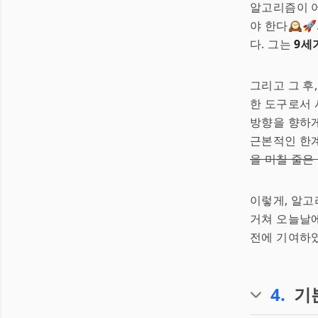
알고리즘이 어
야 한다🕰️
다. 그는
9세
그리고 그 후
한 도구로서 
방향을 향하게
근본적인 한
을 미칠 줄은
이렇게, 알
거쳐 오늘날에
전에 기여하
4
.
기