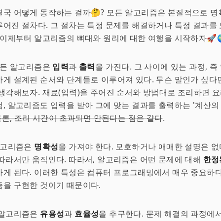
국 어떻게 동작하는 걸까🤔? 모든 알고리즘은 본질적으로 명
어진 절차다. 그 절차는 특정 문제를 해결하거나 특정 결과를
 이제부터 알고리즘의 뼈대와 원리에 대한 여행을 시작하자🚀
모든 알고리즘은
입력
과
출력
을 가진다. 그 사이에 있는 과정, 
게 설계된 순서와 단계들로 이루어져 있다. 무슨 말인가 싶다면
생각해보자. 재료(입력)을 주어진 순서와 방법대로 조리하면 요
, 알고리즘도 입력을 받아 그에 맞는 결과를 출력하는 '계산의
물론, 조리 시간이 초과되면 안된다는 점은 같다
.
 알고리즘은
명확성
을 가져야 한다. 모호하거나 애매한 설명은 없
따라서만 움직인다. 따라서, 알고리즘은 어떤 문제에 대해
한정
게 된다. 이러한 특성은 컴퓨터 프로그래밍에서 매우 중요하다
을 구현한 것이기 때문이다.
 알고리즘은
유용성
과
효율성
을 추구한다. 문제 해결의 과정에