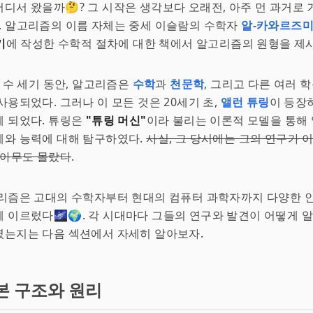
디서 왔을까🤔? 그 시작은 생각보다 오래전, 아주 먼 과거로
🚀. 알고리즘의 이름 자체는 중세 이슬람의 수학자
알-카와르즈
기
에 작성한 수학적 절차에 대한 책에서 알고리즘의 원형을 제
, 수 세기 동안, 알고리즘은
수학
과
천문학
, 그리고 다른 여러 
사용되었다. 그러나 이 모든 것은 20세기 초,
앨런 튜링
이 등장
 되었다. 튜링은
"튜링 머신"
이라 불리는 이론적 모델을 통해
계와 능력에 대해 탐구하였다.
사실, 그 당시에는 그의 연구가 
 아무도 몰랐다
.
고리즘은 고대의 수학자부터 현대의 컴퓨터 과학자까지 다양한 
 이르렀다🌌🌍. 각 시대마다 그들의 연구와 발견이 어떻게 
였는지는 다음 섹션에서 자세히 알아보자.
본 구조와 원리