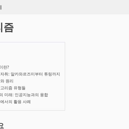
키
리즘
이란?
발자취: 알카와르즈미부터 튜링까지
와 원리
알고리즘 유형들
의 미래: 인공지능과의 융합
활에서의 활용 사례
요