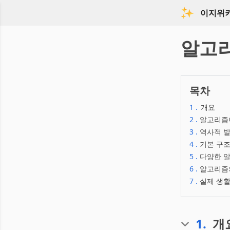
이지위
알고
목차
1
.
개요
2
.
알고리즘
3
.
역사적 
4
.
기본 구조
5
.
다양한 
6
.
알고리즘
7
.
실제 생
1
.
개