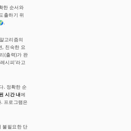
확한 순서와
 도출하기 위
.
즉 알고리즘의
, 친숙한 요
리(출력)가 완
 레시피'라고
다. 정확한 순
된 시간 내
에
. 프로그램은
서 불필요한 단