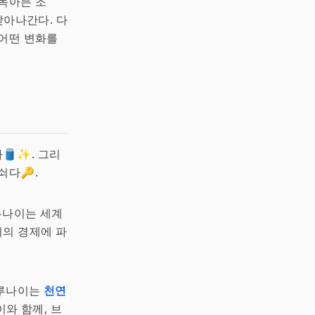
 녹아든 조
찾아나간다. 다
 어떤 변화를
🛢️✨. 그리
쇠다🔑.
브루나이는 세계
이의 경제에 파
브루나이는
천연
이와 함께, 브