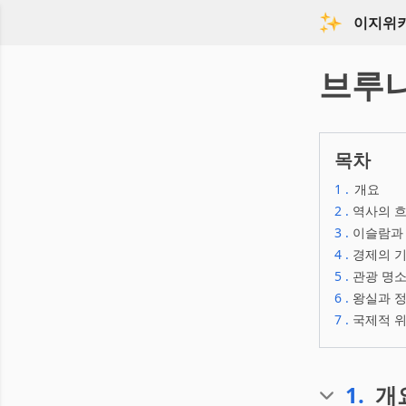
이지위
브루
목차
1
.
개요
2
.
역사의 
3
.
이슬람과
4
.
경제의 기
5
.
관광 명소
6
.
왕실과 
7
.
국제적 위
1
.
개