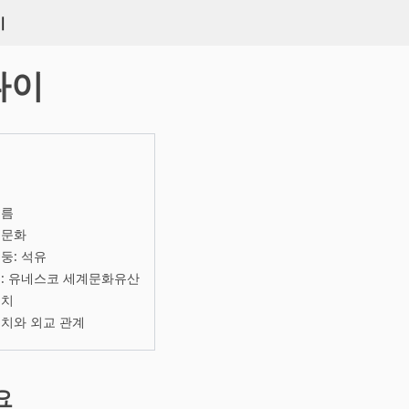
키
나이
흐름
 문화
둥: 석유
: 유네스코 세계문화유산
정치
치와 외교 관계
요