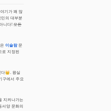
이야기가 꽤 많
국민의 대부분
 아니다!
모든
깊은
이슬람
문
으로 지정된
다👑. 왕실
 기구에서 주요
을 지켜나가는
동서양 문화의