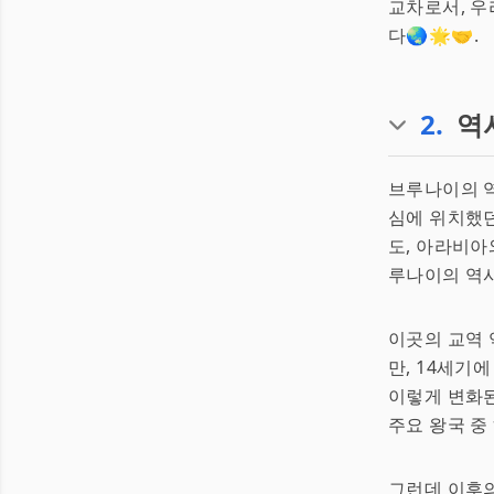
교차로서, 
다🌏🌟🤝.
2
.
역
브루나이의 
심에 위치했
도, 아라비아
루나이의 역사
이곳의 교역
만, 14세기
이렇게 변화된
주요 왕국 중
그런데 이후