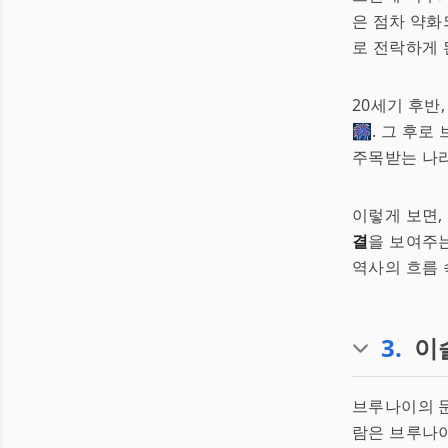
은 점차 약화
로 전락하게 
20세기 후반
🎆. 그 후
주목받는 나라
이렇게 보면,
결
을 보여주
역사의 흐름 
3
.
이
브루나이의 문
람은 브루나이