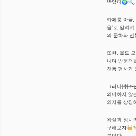
받았다🌍🔍.
카메룽 아율,
을'로 알려져
의 문화와 전
또한, 올드 
니며 방문객
전통 행사가 
그러나
(취소
의미하지 않는
의지를 상징
왕실과 정치의
구해보자👑
분이다.