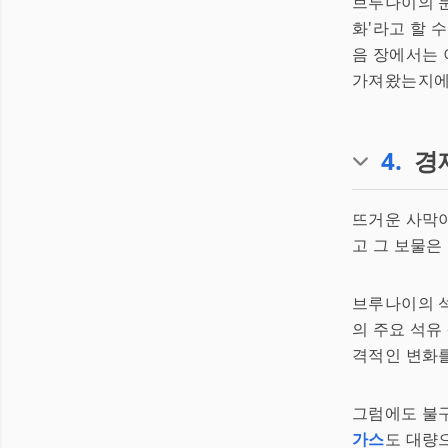
브루나이의 문
화'라고 할 
음 장에서는 
가져왔는지에 
4
.
경
뜨거운 사막
고 그 보물은
브루나이의 
의 주요 석유
격적인 변화를
그럼에도 불
가스
도 대량으