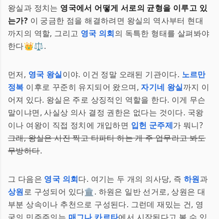
왕실과 정치는
영국에서 어떻게 서로의 균형을 이루고 있
는가?
이 궁금한 점을 해결하려면 왕실의 역사부터 현대
까지의 역할, 그리고
영국 의회
의 독특한 형태를 살펴봐야
한다👑⚖️.
먼저,
영국 왕실
이야. 이건 정말 오래된 기관이다.
노르만
정복
이후로 꾸준히 유지되어 왔으며,
자기네 왕실
까지 이
어져 있다. 왕실은 주로 상징적인 역할을 한다. 이게 무슨
말이냐면, 사실상 의사 결정 권한은 없다는 것이다. 국왕
이나 여왕이 직접 정치에 개입하면
입헌 군주제
가 뭐니?
그래, 왕실은 사진 찍고 티파티 하는 게 주 업무라고 봐도
무방하다
.
그 다음은
영국 의회
다. 여기는 두 개의 의사당, 즉
하원
과
상원
로 구성되어 있다🏛️. 하원은 일반 선거로, 상원은 대
부분 상속이나 추천으로 구성된다. 그런데 재밌는 건, 영
국의 민주주의는
매그나 카르타
에서 시작된다고 볼 수 있