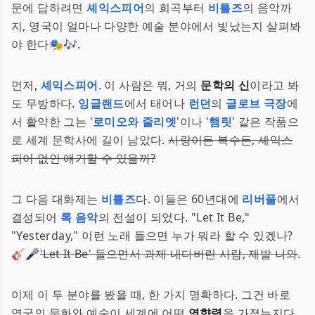
문에 답하려면
셰익스피어
의 희곡부터
비틀즈
의 음악까
지, 영국이 얼마나 다양한 예술 분야에서 빛났는지 살펴봐
야 한다🎭🎶.
먼저,
셰익스피어
. 이 사람은 뭐, 거의
문학의 신
이라고 봐
도 무방하다.
잉글랜드
에서 태어나
런던
의
글로브 극장
에
서 활약한 그는 '
로미오와 줄리엣
'이나 '
햄릿
' 같은 작품으
로 세계 문학사에 길이 남았다.
사랑이든 복수든, 셰익스
피어 없인 얘기할 수 있을까?
그 다음 대화제는
비틀즈
다. 이들은 60년대에
리버풀
에서
결성되어
록 음악
의 전설이 되었다. "Let It Be,"
"Yesterday," 이런 노래 들으면 누가 뭐라 할 수 있겠나?
🎸🎤
'Let It Be' 들으면서 과제 내다버린 사람, 제발 나와
.
이제 이 두 분야를 봤을 때, 한 가지 명확하다. 그건 바로
영국의 문화와 예술이 세계에 어떤
영향력
을 가졌는지다.