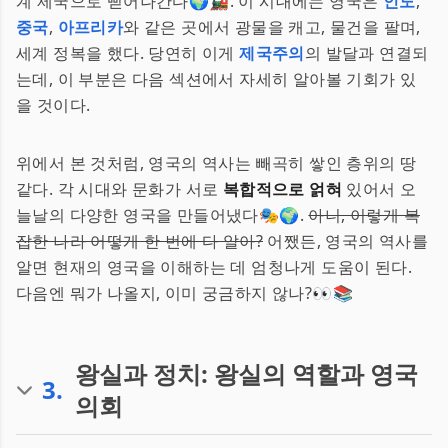
계 제국으로 뻗어나간다🌍🚂. 이 시대에는 영국은
인도
,
중국
,
아프리카
와 같은 곳에서 광물을 캐고, 물건을 팔며,
세계 정복을 했다. 당연히 이게
제국주의
의 발달과 연결되
는데, 이 부분은 다음 섹션에서 자세히 알아볼 기회가 있
을 것이다.
위에서 본 것처럼, 영국의 역사는 빼곡히 쌓인 층위의 땅
같다. 각 시대와 문화가 서로
복합적으로 얽혀
있어서 오
늘날의 다양한 영국을 만들어냈다🎭🌍.
아니, 이렇게 복
잡한 나라 어떻게 한 번에 다 알아?
어쨌든, 영국의 역사를
알면 현재의 영국을 이해하는 데 엄청나게 도움이 된다.
다음엔 뭐가 나올지, 이미 궁금하지 않나?👀📚
왕실과 정치: 왕실의 역할과 영국
3
.
의회