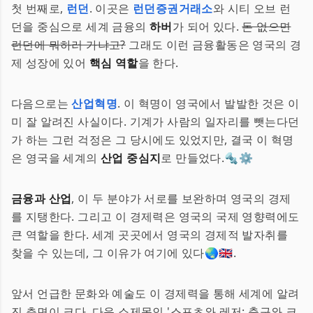
첫 번째로,
런던
. 이곳은
런던증권거래소
와 시티 오브 런
던을 중심으로 세계 금융의
하버
가 되어 있다.
돈 없으면
런던에 뭐하러 가냐고?
그래도 이런 금융활동은 영국의 경
제 성장에 있어
핵심 역할
을 한다.
다음으로는
산업혁명
. 이 혁명이 영국에서 발발한 것은 이
미 잘 알려진 사실이다. 기계가 사람의 일자리를 뺏는다던
가 하는 그런 걱정은 그 당시에도 있었지만, 결국 이 혁명
은 영국을 세계의
산업 중심지
로 만들었다.🔩⚙️
금융과 산업
, 이 두 분야가 서로를 보완하며 영국의 경제
를 지탱한다. 그리고 이 경제력은 영국의 국제 영향력에도
큰 역할을 한다. 세계 곳곳에서 영국의 경제적 발자취를
찾을 수 있는데, 그 이유가 여기에 있다🌏🇬🇧.
앞서 언급한 문화와 예술도 이 경제력을 통해 세계에 알려
진 측면이 크다. 다음 소제목인 '스포츠와 레저: 축구와 크