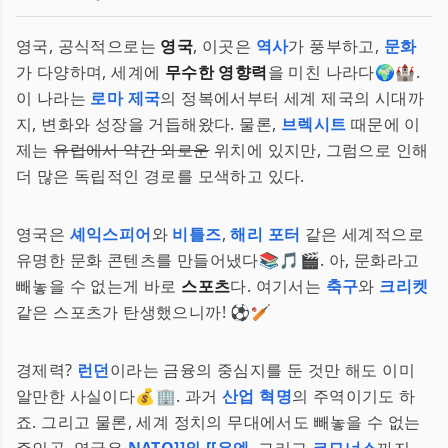
영국, 공식적으로는
영국
, 이곳은
역사
가 풍부하고,
문화
가 다양하며, 세계에
무수한 영향력
을 미친 나라다🌍🏰.
이 나라는
로마 제국
의 정복에서부터 세계 제국의 시대까
지, 변화와 성장을 거듭해왔다. 물론,
브렉시트
때문에 이
제는
유럽에서 약간 외로운
위치에 있지만, 그럼으로 인해
더 많은 독립적인 경로를 모색하고 있다.
영국은
셰익스피어
와
비틀즈
,
해리 포터
같은 세계적으로
유명한 문화 콘텐츠를 만들어냈다📚🎵🎬. 아, 문화라고
빼놓을 수 없는게 바로
스포츠
다. 여기서는
축구
와
크리켓
같은 스포츠가 탄생했으니까! ⚽🏏
경제력?
런던
이라는 금융의 중심지를 둔 것만 해도 이미
알만한 사실이다💰🏢. 과거
산업 혁명
의 주역이기도 하
죠. 그리고 물론, 세계 정치의 무대에서도 빼놓을 수 없는