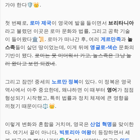
가야 한다🛡️👑.
첫 번째로,
로마 제국
이 영국에 발을 들이면서
브리타니아
라고 불렸던 이곳은 로마 문화와 법률, 그리고 공학 기술
이 들어왔다🏛️📜. 로마가 떠나간 후, 여러
게르만족
과
놀
스족
들이 살던 땅이었는데, 이게 뒤에
앵글로-색슨
문화의
기반이 됐다.
로마는 못 미더워서 가고, 놀스족은 그냥 놀
러 왔다고 보면 되겠네
.
그리고 잠깐! 중세의
노르만 정복
이 있다. 이 정복은 영국
역사에서 아주 중요한데, 왜냐하면 이 때부터
영어
가 점점
형성되기 시작했고, 특히 법률과 정치 체제에 큰 영향을
끼쳤기 때문이다⚖️👑.
이렇게 변화와 혼합을 거치며, 영국은
산업 혁명
을 맞이한
다. 여기서 끝이 아니다,
빅토리아 여왕
이 등장하면서 세