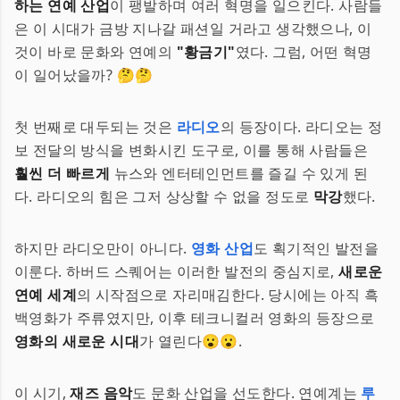
하는 연예 산업
이 팽발하며 여러 혁명을 일으킨다. 사람들
은 이 시대가 금방 지나갈 패션일 거라고 생각했으나, 이
것이 바로 문화와 연예의
"황금기"
였다. 그럼, 어떤 혁명
이 일어났을까? 🤔🤔
첫 번째로 대두되는 것은
라디오
의 등장이다. 라디오는 정
보 전달의 방식을 변화시킨 도구로, 이를 통해 사람들은
훨씬 더 빠르게
뉴스와 엔터테인먼트를 즐길 수 있게 된
다. 라디오의 힘은 그저 상상할 수 없을 정도로
막강
했다.
하지만 라디오만이 아니다.
영화 산업
도 획기적인 발전을
이룬다. 하버드 스퀘어는 이러한 발전의 중심지로,
새로운
연예 세계
의 시작점으로 자리매김한다. 당시에는 아직 흑
백영화가 주류였지만, 이후 테크니컬러 영화의 등장으로
영화의 새로운 시대
가 열린다😮😮.
이 시기,
재즈 음악
도 문화 산업을 선도한다. 연예계는
루