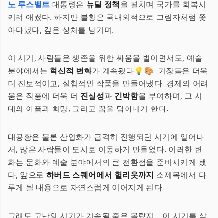
노 루스벨트
대통령은
뉴딜 정책
을 펼치며 국가를 회복시
키려 애썼다. 하지만 불황은 국내외적으로 그림자처럼 쫓
아다녔다, 깊은 상처를 남기며.
이 시기, 사람들은 생존을 위한 싸움을 벌이면서도, 예술
분야에서는
혁신적 변화
가 계속됐다💡🎨. 거장들은 더욱
더 진보적이고, 실험적인 작품을 만들어냈다. 경제의 어려
움은 작품에 더욱 더
진실성
과
긴박함
을 부여하며, 그 시
대의 아픔과 희망, 그리고 꿈을 담아내게 한다.
대공황은 물론 산업화가 급격히 진행되던 시기에 일어나
서, 많은 사람들이 도시로 이동하게 만들었다. 이러한 변
화는 문화와 예술 분야에서의 큰 전환점을 준비시키게 됐
다, 앞으로
하버드 스퀘어에서 헐리웃까지
소제목에서 다
루게 될 내용으로 자연스럽게 이어지게 된다.
그래도 고난의 시기가 계속될 줄은 몰랐지...
이 시기를 살