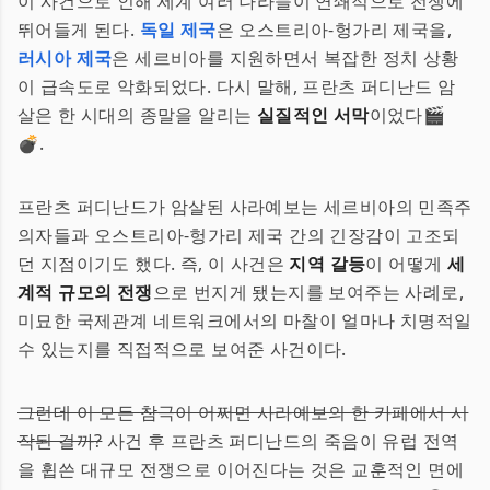
이 사건으로 인해 세계 여러 나라들이 연쇄적으로 전쟁에
뛰어들게 된다.
독일 제국
은 오스트리아-헝가리 제국을,
러시아 제국
은 세르비아를 지원하면서 복잡한 정치 상황
이 급속도로 악화되었다. 다시 말해, 프란츠 퍼디난드 암
살은 한 시대의 종말을 알리는
실질적인 서막
이었다🎬
💣.
프란츠 퍼디난드가 암살된 사라예보는 세르비아의 민족주
의자들과 오스트리아-헝가리 제국 간의 긴장감이 고조되
던 지점이기도 했다. 즉, 이 사건은
지역 갈등
이 어떻게
세
계적 규모의 전쟁
으로 번지게 됐는지를 보여주는 사례로,
미묘한 국제관계 네트워크에서의 마찰이 얼마나 치명적일
수 있는지를 직접적으로 보여준 사건이다.
그런데 이 모든 참극이 어쩌면 사라예보의 한 카페에서 시
작된 걸까?
사건 후 프란츠 퍼디난드의 죽음이 유럽 전역
을 휩쓴 대규모 전쟁으로 이어진다는 것은 교훈적인 면에