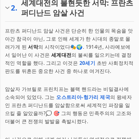
세계대전의 불현듯한 서막: 프란츠
2
.
퍼디난드 암살 사건
프란츠 퍼디난드 암살 사건은 단순히 한 인물의 목숨을 앗
아간 참극이 아닌, 그로 인해 세계가 한 시대의 종말로 몰
려가게 된
서막
의 시작이었다🎭🌍. 1914년, 사라예보에
서 일어난 이 사건은
세계대전
의 불씨를 일으키는데 결정
적인 역할을 했다. 그리고 이것은
20세기
초반 사회정치적
판도를 뒤흔든 중요한 사건 중 하나로 여겨진다.
암살자 가브릴로 프린치프는 블랙 핸드라는 비밀결사에
소속되어 있었다. 그는
오스트리아-헝가리 제국
의 왕세자
인 프란츠 퍼디난드를 암살함으로써 세계적인 파장을 일
으킬 줄 알았을까?💭 🎯 그의 행동은 민족주의의 고조와
더불어 큰 전쟁의 발발을 촉발시켰다.