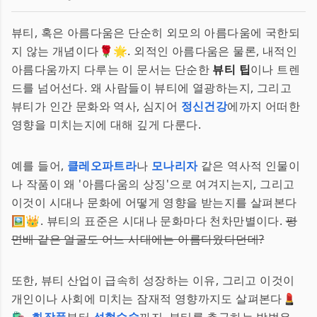
뷰티, 혹은 아름다움은 단순히 외모의 아름다움에 국한되
지 않는 개념이다🌹🌟. 외적인 아름다움은 물론, 내적인
아름다움까지 다루는 이 문서는 단순한
뷰티 팁
이나 트렌
드를 넘어선다. 왜 사람들이 뷰티에 열광하는지, 그리고
뷰티가 인간 문화와 역사, 심지어
정신건강
에까지 어떠한
영향을 미치는지에 대해 깊게 다룬다.
예를 들어,
클레오파트라
나
모나리자
같은 역사적 인물이
나 작품이 왜 '아름다움의 상징'으로 여겨지는지, 그리고
이것이 시대나 문화에 어떻게 영향을 받는지를 살펴본다
🖼️👑. 뷰티의 표준은 시대나 문화마다 천차만별이다.
평
면배 같은 얼굴도 어느 시대에는 아름다웠다던데?
또한, 뷰티 산업이 급속히 성장하는 이유, 그리고 이것이
개인이나 사회에 미치는 잠재적 영향까지도 살펴본다💄