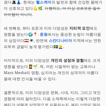
졌다🎩👗. 현재는
헬스케어
의 발전과 함께 건강한 몸매가
더 선호되고 있다💪🌿.
다행히도, 더 이상 코르셋은 필수
아이템이 아니다
.
세 번째로, 뷰티 표준과 미의 다양성은
지리적 요인
에도
영향을 받는다🌍📍.
중동
에서는 풍성한 눈썹이 아름다움
의 상징이다🇮🇷👁, 반면에
스칸디나비아
지역에서는 연한
피부와 금발이 높게 평가된다🇸🇪👱‍♀️.
마지막으로, 미의 다양성은
개인의 성장과 경험
에도 크게
영향을 받는다👩‍🎓🌱. 즉, 어린 시절부터 받는 교육이나
Mass Media의 영향, 심지어는 개인의 성격까지 아름다
움에 대한 인식을 바꿀 수 있다.
결론적으로, 미의 다양성은 문화, 시대, 지리, 그리고 개인
경험에 따라 달라진다. 다음 소제목에서는 이렇게 다양한
뷰티가 어떻게 상업적으로 이용되는지, 뷰티 산업이 얼마