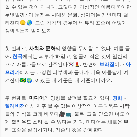
할 수 있는 것이 아니다. 그렇다면 이상적인 아름다움이란
무엇일까? 이 문제는 시대와 문화, 심지어는 개인마다 달
라진다😲🌏. 그럼 각각의 경우에서 뷰티 표준이 어떻게
정의되는지 알아보자.
첫 번째로,
사회와 문화
의 영향을 무시할 수 없다. 예를 들
어,
한국
에서는 피부가 하얗고, 얼굴이 작은 것이 일반적
으로 아름다움으로 간주된다🇰🇷💄. 반면에
브라질
이나
아
프리카
에서는 다양한 피부색과 몸매가 더욱 아름답게 여
겨진다🇧🇷🌍.
어쨌든 내 기준은 내 기준이니까요
.
두 번째로,
미디어
의 영향을 살펴볼 필요가 있다.
영화
나
텔레비전
에서 자주 볼 수 있는 이상적인 아름다움은 사람
들의 인식을 크게 바꾼다🎥📺.
물론, 그걸 믿으면 너도 이
제 헐리우드 스타 될 수 있다는 거다
. 미디어는 새로운 뷰
티 표준을 설정하거나, 기존의 것을 강화한다.