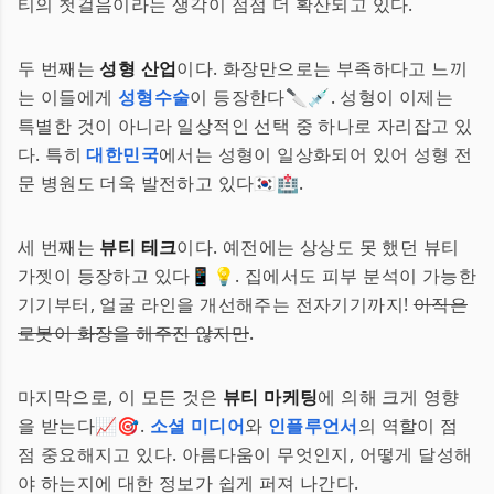
티의 첫걸음이라는 생각이 점점 더 확산되고 있다.
두 번째는
성형 산업
이다. 화장만으로는 부족하다고 느끼
는 이들에게
성형수술
이 등장한다🔪💉. 성형이 이제는
특별한 것이 아니라 일상적인 선택 중 하나로 자리잡고 있
다. 특히
대한민국
에서는 성형이 일상화되어 있어 성형 전
문 병원도 더욱 발전하고 있다🇰🇷🏥.
세 번째는
뷰티 테크
이다. 예전에는 상상도 못 했던 뷰티
가젯이 등장하고 있다📱💡. 집에서도 피부 분석이 가능한
기기부터, 얼굴 라인을 개선해주는 전자기기까지!
아직은
로봇이 화장을 해주진 않지만
.
마지막으로, 이 모든 것은
뷰티 마케팅
에 의해 크게 영향
을 받는다📈🎯.
소셜 미디어
와
인플루언서
의 역할이 점
점 중요해지고 있다. 아름다움이 무엇인지, 어떻게 달성해
야 하는지에 대한 정보가 쉽게 퍼져 나간다.