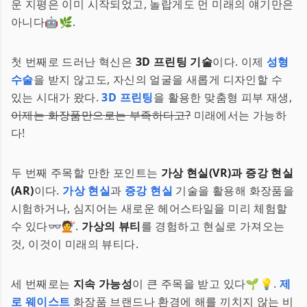
운 지평은 이미 시작되었고, 놀랍게도 먼 미래의 얘기만은
아니다🤖🌿.
첫 번째로 드러난 혁신은
3D 프린팅 기술
이다. 이제
성형
수술
을 받지 않고도, 자신의 얼굴을 새롭게 디자인할 수
있는 시대가 왔다.
3D 프린팅
을 활용한 맞춤형 피부 재생,
이제는 화장품만으로는 부족하다고?
미래에서는 가능하
다!
두 번째 주목할 만한 포인트는
가상 현실(VR)과 증강 현실
(AR)
이다.
가상 현실
과
증강 현실
기술을 활용해 화장품을
시험하거나, 심지어는 새로운 헤어스타일을 미리 체험할
수 있다👓💇.
가상의 뷰티
를 경험하고 현실로 가져오는
것, 이것이 미래의 뷰티다.
세 번째로는
지속 가능성
이 큰 주목을 받고 있다🌱💡.
제
로 웨이스트
화장품 브랜드나 환경에 해를 끼치지 않는 비