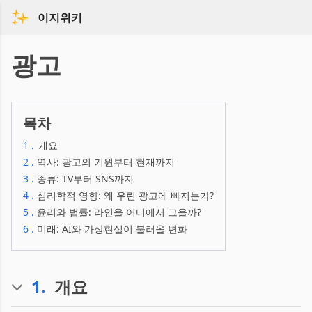
이지위키
광고
목차
1
.
개요
2
.
역사: 광고의 기원부터 현재까지
3
.
종류: TV부터 SNS까지
4
.
심리학적 영향: 왜 우린 광고에 빠지는가?
5
.
윤리와 법률: 라인을 어디에서 그을까?
6
.
미래: AI와 가상현실이 불러올 변화
1
.
개요