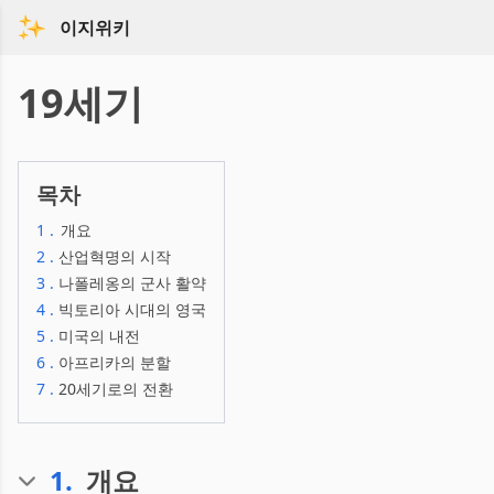
이지위키
19세기
목차
1
.
개요
2
.
산업혁명의 시작
3
.
나폴레옹의 군사 활약
4
.
빅토리아 시대의 영국
5
.
미국의 내전
6
.
아프리카의 분할
7
.
20세기로의 전환
1
.
개요