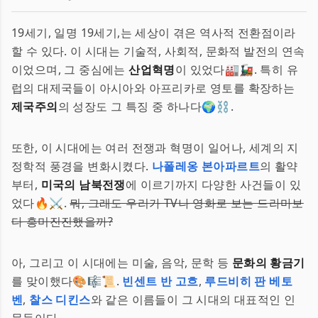
19세기, 일명 19세기,는 세상이 겪은 역사적 전환점이라
할 수 있다. 이 시대는 기술적, 사회적, 문화적 발전의 연속
이었으며, 그 중심에는
산업혁명
이 있었다🏭🚂. 특히 유
럽의 대제국들이 아시아와 아프리카로 영토를 확장하는
제국주의
의 성장도 그 특징 중 하나다🌍⛓.
또한, 이 시대에는 여러 전쟁과 혁명이 일어나, 세계의 지
정학적 풍경을 변화시켰다.
나폴레옹 본아파르트
의 활약
부터,
미국의 남북전쟁
에 이르기까지 다양한 사건들이 있
었다🔥⚔️.
뭐, 그래도 우리가 TV나 영화로 보는 드라마보
다 흥미진진했을까?
아, 그리고 이 시대에는 미술, 음악, 문학 등
문화의 황금기
를 맞이했다🎨🎼📜.
빈센트 반 고흐
,
루드비히 판 베토
벤
,
찰스 디킨스
와 같은 이름들이 그 시대의 대표적인 인