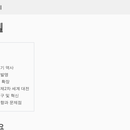
키
엘
기 역사
 발명
 확장
제2차 세계 대전
구 및 혁신
영향과 문제점
요