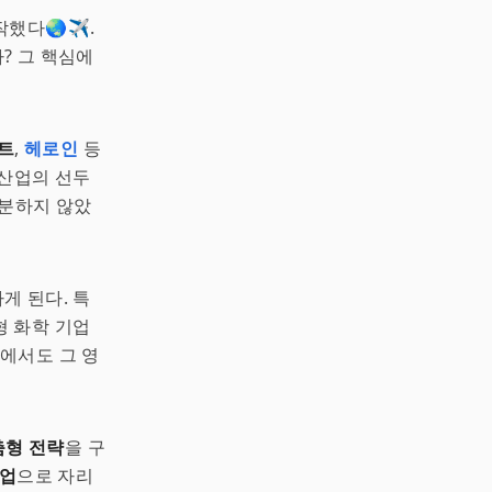
작했다🌏✈.
? 그 핵심에
트
,
헤로인
등
 산업의 선두
분하지 않았
게 된다. 특
형 화학 기업
야에서도 그 영
춤형 전략
을 구
기업
으로 자리