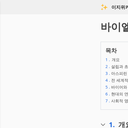
이지위
바이
목차
1
.
개요
2
.
설립과 초
3
.
아스피린
4
.
전 세계적
5
.
바이어와 
6
.
현대의 연
7
.
사회적 
1
.
개