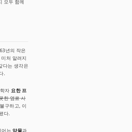
지 모두 함께
863년의 작은
 미처 알려지
 같다는 생각은
다.
 화학자
요한 프
못한 염료 사
불구하고, 이
됐다.
바이어는
약물
과