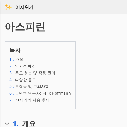
이지위키
아스피린
목차
1
.
개요
2
.
역사적 배경
3
.
주요 성분 및 작용 원리
4
.
다양한 용도
5
.
부작용 및 주의사항
6
.
유명한 연구자: Felix Hoffmann
7
.
21세기의 사용 추세
1
.
개요