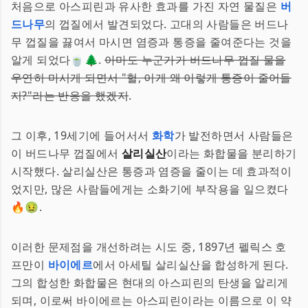
처음으로 아스피린과 유사한 효과를 가진 자연 물질은
버
드나무
의 껍질에서 발견되었다. 고대의 사람들은 버드나
무 껍질을 끓여서 마시면 염증과 통증을 줄여준다는 것을
알게 되었다🍵🌲.
아마도 누군가가 버드나무 껍질 물을
우연히 마시게 되면서 "헐, 이게 왜 이렇게 통증이 줄어들
지?"라는 반응을 했겠지
.
그 이후, 19세기에 들어서서
화학
가 발전하면서 사람들은
이 버드나무 껍질에서
살리실산
이라는 화합물을 분리하기
시작했다. 살리실산은 통증과 염증을 줄이는 데 효과적이
었지만, 많은 사람들에게는 소화기에 부작용을 일으켰다
🔥🤢.
이러한 문제점을 개선하려는 시도 중, 1897년 펠릭스 호
프만이
바이에르
에서 아세틸 살리실산을 합성하게 된다.
그의 합성한 화합물은 현대의 아스피린의 탄생을 알리게
되며, 이로써 바이에르는 아스피린이라는 이름으로 이 약