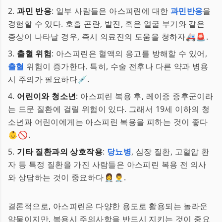
2.
과민 반응
: 일부 사람들은 아스피린에 대한
과민반응
을
경험할 수 있다. 호흡 곤란, 발진, 혹은 얼굴 부기와 같은
증상이 나타날 경우, 즉시 의료진의 도움을 청하자🚑🚨.
3.
출혈 위험
: 아스피린은 혈액의 응고를 방해할 수 있어,
출혈
위험이 증가한다. 특히, 수술 전후나 다른 약과 병용
시 주의가 필요하다💉.
4.
어린이와 청소년
: 아스피린 복용 후, 레이증 증후군이라
는 드문 질환에 걸릴 위험이 있다. 그래서 19세 이하의 청
소년과 어린이에게는 아스피린 복용을 피하는 것이 좋다
👶🚫.
5.
기타 질환과의 상호작용
:
당뇨병
, 심장 질환, 고혈압 환
자 등 특정 질환을 가진 사람들은 아스피린 복용 전 의사
와 상담하는 것이 중요하다👩‍⚕️👨‍⚕️.
결론적으로, 아스피린은 다양한 용도로 활용되는 놀라운
약물이지만, 복용시 주의사항을 반드시 지키는 것이 중요