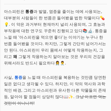
아스피린은
통증
과 발열, 염증을 줄이는 데에 사용되는,
대부분의 사람들이 한 번쯤은 들어봤을 법한 약물이다💊
💡. 이 약은 과거부터 현재까지 널리 사용되며, 그 효능과
부작용에 대한 연구도 꾸준히 진행되고 있다📚🔬. 통증을
느낄 때 '아스피린을 먹으면 좋다'는 이야기는 누구나 한
번쯤 들어봤을 것이다. 하지만, 그렇게 간단히 넘어가서는
안 된다. 아스피린이 우리 몸에서 어떻게 작용하는지, 그
리고
왜
그렇게 작용하는지 알아보는 것은 우리의 건강을
위해서라도 반드시 필요하다👩‍⚕️👨‍⚕️.
사실,
통증
을 느낄 때 아스피린을 복용하는 것만큼 당연한
일은 없다고 생각될 수 있다. 하지만, 이 약의 역사와 과학
적인 배경, 그리고 아스피린과 유사한 다른 약물들의 존재
등, 알아야 할 점들이 상당히 많다📖✨.
그냥 아프면 먹는
것만이 아니니까!