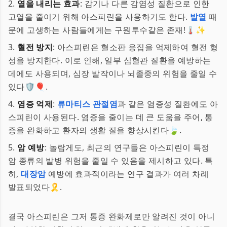
2.
열을 내리는 효과
: 감기나 다른 감염성 질환으로 인한
고열을 줄이기 위해 아스피린을 사용하기도 한다.
발열
때
문에 고생하는 사람들에게는 구원투수같은 존재!🌡️✨
3.
혈전 방지
: 아스피린은 혈소판 응집을 억제하여 혈전 형
성을 방지한다. 이로 인해, 일부 심혈관 질환을 예방하는
데에도 사용되며, 심장 발작이나 뇌졸중의 위험을 줄일 수
있다🛡️🎈.
4.
염증 억제
:
류마티스 관절염
과 같은 염증성 질환에도 아
스피린이 사용된다. 염증을 줄이는 데 큰 도움을 주어, 통
증을 완화하고 환자의 생활 질을 향상시킨다🍃.
5.
암 예방
: 놀랍게도, 최근의 연구들은 아스피린이 특정
암 종류의 발병 위험을 줄일 수 있음을 제시하고 있다. 특
히,
대장암
예방에 효과적이라는 연구 결과가 여러 차례
발표되었다🎗️.
결국 아스피린은 그저 통증 완화제로만 알려진 것이 아니