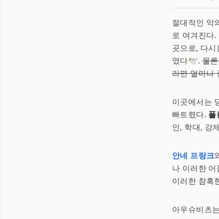
절대적인 악의
로 여겨진다.
곳으로, 다시
였다🕊️.
물론
라면 얼마나
이곳에서는 
빠트렸다.
폴
인, 학대, 
안네 프랑크
나 이러한 어
이러한 참혹한
아우슈비츠는