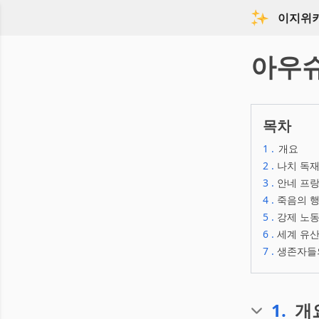
이지위
아우
목차
1
.
개요
2
.
나치 독재
3
.
안네 프
4
.
죽음의 행
5
.
강제 노동
6
.
세계 유
7
.
생존자들
1
.
개