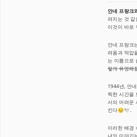
안네 프랑크
려지는 것 같
이것이 바로 
안네 프랑크는
려움과 억압을
는 이름으로
렇게 유명해질
1944년, 
찍한 시간을 
서의 어려운 
킨다😔🕊️.
이러한 배경 
녀의 이야기는