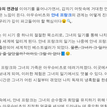
와의 연관성
이야기를 풀어나가면서, 갑자기 머릿속에 거대한 
은 느낌이 든다. 아우슈비츠와
안네 프랑크
의 관계는 어떻게 진
우리가 깊이 파고들어야 할 핵심이다😮🔍.
 이 시기 중 하나의 절절한 목소리로, 그녀의 일기를 통해 나치
 세계에 알리게 된다. 안네 프랑크의 일기는 나중에 안네 프
 출판되어 세계적인 베스트셀러가 되었다.
물론, 그녀가 그 일기
 줄 알았을까? 아마도 그럴 리 없다
📘😢.
안네 프랑크와 그녀의 가족은 아우슈비츠로 데려가져졌다. 이곳에
보내게 되며, 이러한 체험은 그녀의 일기에서도 엿볼 수 있다.
시간은 그녀가 어린 시절부터 겪었던 나치 독재의 냉혹함을 한
속에서, 안네 프랑크는 그녀의 순수함과 희망을 유지하기 위해 
 아우슈비츠의 진정한 얼굴을 세상에 드러내는 데 중요한 역할