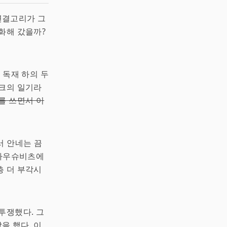
연결고리가 그
화해 갔을까?
 독재 하의 두
랑크의 일기라
를 쓰면서 이
서 안네는 끔
 아우슈비츠에
층 더 부각시
투쟁했다. 그
을 했다. 이