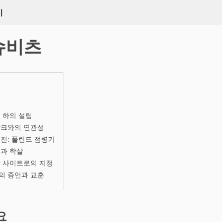
키
슈비츠
 하의 설립
랑크와의 연관성
진: 폴란드 점령기
과 학살
산 사이트로의 지정
의 증언과 교훈
요