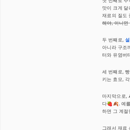
첫 번째로 주
맛이 크게 달
재료의 질도 
해야, 아니면
두 번째로,
설
아니라 구조까
터와 유염버
세 번째로, 
키는 효모, 
마지막으로,
다🍓🍂. 
하면 그 계절
그래서 재료 