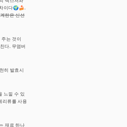
크의 텍스처와
차이다🌍🍰.
.
계란은 신선
 주는 것이
미친다. 무염버
천천히 발효시
 느낄 수 있
 베리류를 사용
는 재료 하나