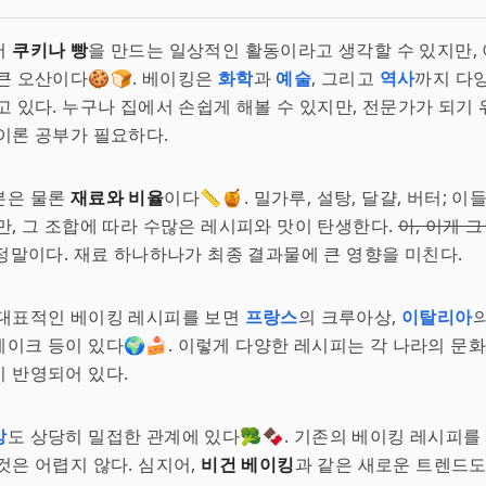
저
쿠키나 빵
을 만드는 일상적인 활동이라고 생각할 수 있지만,
큰 오산이다🍪🍞. 베이킹은
화학
과
예술
, 그리고
역사
까지 다
고 있다. 누구나 집에서 손쉽게 해볼 수 있지만, 전문가가 되기
이론 공부가 필요하다.
본은 물론
재료와 비율
이다📏🍯. 밀가루, 설탕, 달걀, 버터; 
만, 그 조합에 따라 수많은 레시피와 맛이 탄생한다.
아, 이게 
정말이다. 재료 하나하나가 최종 결과물에 큰 영향을 미친다.
 대표적인 베이킹 레시피를 보면
프랑스
의 크루아상,
이탈리아
이크 등이 있다🌍🍰. 이렇게 다양한 레시피는 각 나라의 문화
 반영되어 있다.
강
도 상당히 밀접한 관계에 있다🥦🍫. 기존의 베이킹 레시피를
것은 어렵지 않다. 심지어,
비건 베이킹
과 같은 새로운 트렌드도