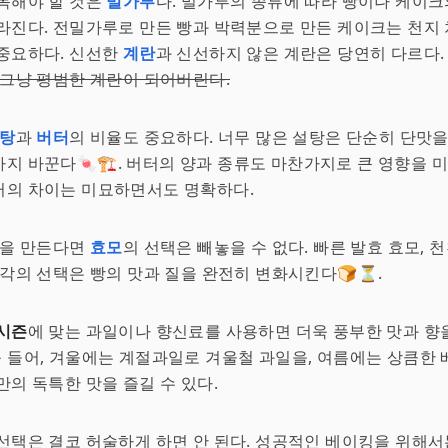
목해야 할 것은
밀가루
다. 밀가루의 종류에 따라 빵이나 케이
라진다. 전밀가루로 만든 빵과 박력분으로 만든 케이크는 천지 
중요하다. 신선한
계란
과 신선하지 않은 계란은 당연히 다르다
 그냥 평범한 계란이 되어버린다.
탕
과
버터
의 비율도 중요하다. 너무 많은 설탕은 단순히 단맛을
지 바꾼다🍬🏗️. 버터의 양과 종류도 마찬가지로 큰 영향을 
터의 차이는 미묘하면서도 명확하다.
빵을 만든다면
효모
의 선택은 빼놓을 수 없다. 빠른 발효 효모, 
각각의 선택은 빵의 맛과 질을 완전히 변화시킨다🍞⏳.
시즌
에 맞는 과일이나 향신료를 사용하면 더욱 풍부한 맛과 향을
예를 들어, 겨울에는 계절과일로 겨울철 과일을, 여름에는 상큼한
만의 독특한 맛을 즐길 수 있다.
선택은 결코 허술하게 하면 안 된다. 성공적인 베이킹을 위해서