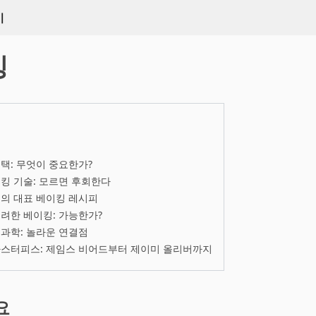
키
킹
택: 무엇이 중요한가?
킹 기술: 모르면 후회한다
의 대표 베이킹 레시피
려한 베이킹: 가능한가?
과학: 놀라운 연결점
마스터피스: 제임스 비어드부터 제이미 올리버까지
요