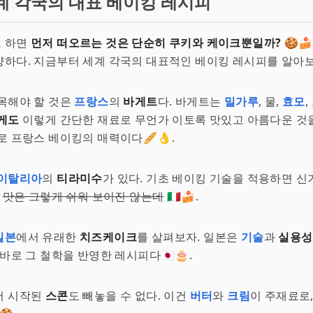
계 각국의 대표 베이킹 레시피
 하면
먼저 떠오르는 것은 단순히 쿠키와 케이크뿐일까?
🍪
하다. 지금부터 세계 각국의 대표적인 베이킹 레시피를 알아보
목해야 할 것은
프랑스
의
바게트
다. 바게트는
밀가루
, 물,
효모
게도
이렇게 간단한 재료로 무언가 이토록 맛있고 아름다운 것을
로 프랑스 베이킹의 매력이다🥖👌.
이탈리아
의
티라미수
가 있다. 기초 베이킹 기술을 적용하면 
.
맛은 그렇게 쉬워 보이진 않는데
🇮🇹🍰.
일본
에서 유래한
치즈케이크
를 살펴보자. 일본은
기술
과
실용성
바로 그 철학을 반영한 레시피다🇯🇵🎂.
서 시작된
스콘
도 빼놓을 수 없다. 이건
버터
와
크림
이 주재료로