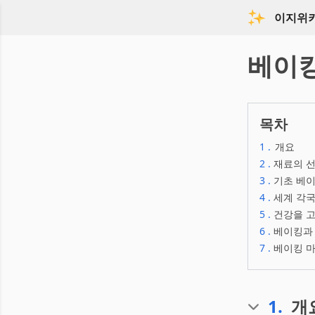
이지위
베이
목차
1
.
개요
2
.
재료의 선
3
.
기초 베이
4
.
세계 각국
5
.
건강을 고
6
.
베이킹과 
7
.
베이킹 
1
.
개