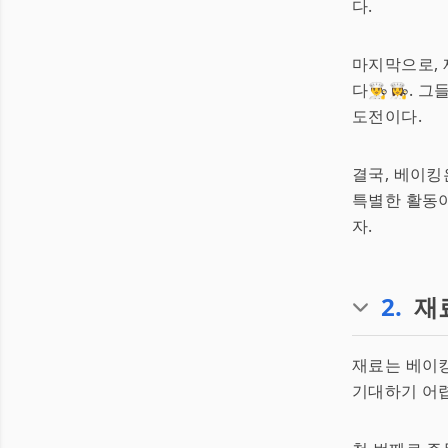
다.
마지막으로, 
다👨‍🍳👩
도전이다.
결국, 베이킹
특별한 활동이
자.
2
.
재
재료는 베이
기대하기 어렵