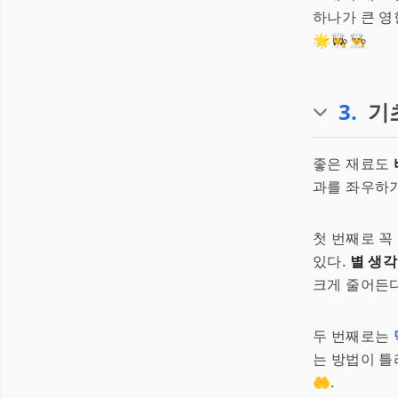
하나가 큰 영
🌟👩‍🍳👨‍🍳
3
.
기
좋은 재료도
과를 좌우하기
첫 번째로 꼭
있다.
별 생각
크게 줄어든다
두 번째로는
는 방법이 틀
🤲.