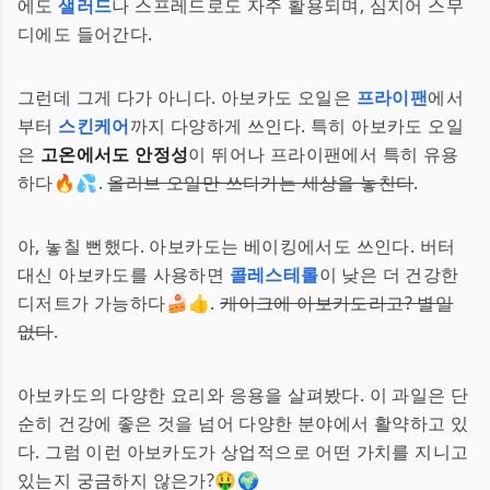
에도
샐러드
나 스프레드로도 자주 활용되며, 심지어 스무
디에도 들어간다.
그런데 그게 다가 아니다. 아보카도 오일은
프라이팬
에서
부터
스킨케어
까지 다양하게 쓰인다. 특히 아보카도 오일
은
고온에서도 안정성
이 뛰어나 프라이팬에서 특히 유용
하다🔥💦.
올리브 오일만 쓰다가는 세상을 놓친다
.
아, 놓칠 뻔했다. 아보카도는 베이킹에서도 쓰인다. 버터
대신 아보카도를 사용하면
콜레스테롤
이 낮은 더 건강한
디저트가 가능하다🍰👍.
케이크에 아보카도라고? 별일
없다
.
아보카도의 다양한 요리와 응용을 살펴봤다. 이 과일은 단
순히 건강에 좋은 것을 넘어 다양한 분야에서 활약하고 있
다. 그럼 이런 아보카도가 상업적으로 어떤 가치를 지니고
있는지 궁금하지 않은가?🤑🌍