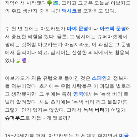
지역에서 시작됐다🌳🗺️. 그리고 그곳은 오늘날 아보카도
의 주요 생산지 중 하나인
맥시코
를 포함하고 있다.
수 천 년 전에는 아보카도가
마야 문명
이나
아즈텍 문명
에
서 중요한 역할을 했다. 물론, 그 당시에는 슈퍼마켓에서
팔리는 것처럼 아보카도가 아닐지라도, 이 과일은 그 문명
에서 음식이나 의료, 심지어는 신성한 의식에서도 활용되
었다🍃🔮.
아보카도가 처음 유럽으로 들어간 것은
스페인
의 정복자
들 덕분이었다. 초기에는 유럽 사람들은 이 과일을 별로라
고 생각했지만, 그 후에는 특히
영국
에서는 '녹색 버터'로
널리 알려졌다.
사실 초기에는 '녹색 버터'라고 불릴만큼
그렇게 인기 있지는 않았다.
그래서
녹색 버터
가 어떻게
슈퍼푸드
로 거듭나게 됐을까?
19~20세기를 거쳐, 아보카도는 전 세계로 퍼지면서
미국