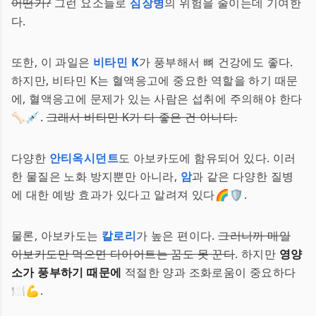
어떤가?
그런 요소들로
심장병
의 위험을 줄이는데 기여한
다.
또한, 이 과일은
비타민 K
가 풍부해서 뼈 건강에도 좋다.
하지만, 비타민 K는 혈액응고에 중요한 역할을 하기 때문
에, 혈액응고에 문제가 있는 사람은 섭취에 주의해야 한다
🦴💉.
그래서 비타민 K가 다 좋은 건 아니다.
다양한
안티옥시던트
도 아보카도에 함유되어 있다. 이러
한 물질은 노화 방지뿐만 아니라,
암
과 같은 다양한 질병
에 대한 예방 효과가 있다고 알려져 있다🌈🛡️.
물론, 아보카도는
칼로리
가 높은 편이다.
그러니까 매일
아보카도만 먹으면 다이어트는 꿈도 못 꾼다
. 하지만
영양
소가 풍부하기 때문에
적절한 양과 조화로움이 중요하다
🍽️💪.