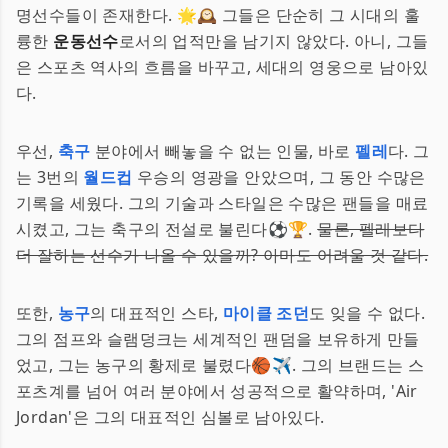
명선수들이 존재한다. 🌟🕰 그들은 단순히 그 시대의 훌
륭한
운동선수
로서의 업적만을 남기지 않았다. 아니, 그들
은 스포츠 역사의 흐름을 바꾸고, 세대의 영웅으로 남아있
다.
우선,
축구
분야에서 빼놓을 수 없는 인물, 바로
펠레
다. 그
는 3번의
월드컵
우승의 영광을 안았으며, 그 동안 수많은
기록을 세웠다. 그의 기술과 스타일은 수많은 팬들을 매료
시켰고, 그는 축구의 전설로 불린다⚽🏆.
물론, 펠레보다
더 잘하는 선수가 나올 수 있을까? 아마도 어려울 것 같다.
또한,
농구
의 대표적인 스타,
마이클 조던
도 잊을 수 없다.
그의 점프와 슬램덩크는 세계적인 팬덤을 보유하게 만들
었고, 그는 농구의 황제로 불렸다🏀✈️. 그의 브랜드는 스
포츠계를 넘어 여러 분야에서 성공적으로 활약하며, 'Air
Jordan'은 그의 대표적인 심볼로 남아있다.