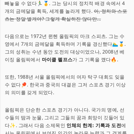
빼놓을 수 없다🏃‍♂️🥇. 그는 당시의 정치적 배경 속에서 4
개의 금메달을 획득, 세계를 놀라게 했다.
아, 정치와 스포
츠는 정말 별개야? 그렇게 확실하진 않다만...
다음으로는 1972년 뮌헨 올림픽의 마크 스피츠. 그는 수
영에서 7개의 금메달을 획득하며 기록을 경신했다🏊‍♂️🥇.
그의 성취는 수년 동안 도전의 대상이었으나, 2008년 베
이징 올림픽에서
마이클 펠프스
가 그 기록을 깼다🔥.
또한, 1988년 서울 올림픽에서의 여자 탁구 대회도 잊을
수 없다🏓. 한국과 중국의 대결은 그저 스포츠 경기 이상
의 의미를 갖게 되었다.
올림픽은 단순한 스포츠 경기가 아니다. 국가의 명예, 선
수들의 땀과 눈물, 그리고 그들의 꿈과 희망이 깃들어 있
다✨. 그래서 다음 소제목인
인체의 한계: 기록과 도전
에
서는 올림픽에서 보여진 인간의 놀라운 능력과 그 경계를