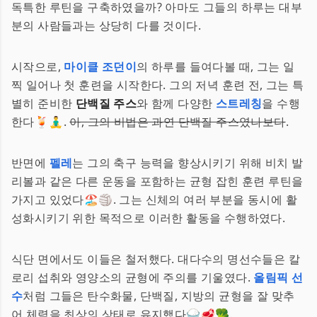
독특한 루틴을 구축하였을까? 아마도 그들의 하루는 대부
분의 사람들과는 상당히 다를 것이다.
시작으로,
마이클 조던이
의 하루를 들여다볼 때, 그는 일
찍 일어나 첫 훈련을 시작한다. 그의 저녁 훈련 전, 그는 특
별히 준비한
단백질 주스
와 함께 다양한
스트레칭
을 수행
한다🍹🧘‍♂️.
아, 그의 비법은 과연 단백질 주스였나보다
.
반면에
펠레
는 그의 축구 능력을 향상시키기 위해 비치 발
리볼과 같은 다른 운동을 포함하는 균형 잡힌 훈련 루틴을
가지고 있었다🏖️🏐. 그는 신체의 여러 부분을 동시에 활
성화시키기 위한 목적으로 이러한 활동을 수행하였다.
식단 면에서도 이들은 철저했다. 대다수의 명선수들은 칼
로리 섭취와 영양소의 균형에 주의를 기울였다.
올림픽 선
수
처럼 그들은 탄수화물, 단백질, 지방의 균형을 잘 맞추
어 체력을 최상의 상태로 유지했다🍚🥩🥦.