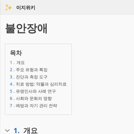
이지위키
불안장애
목차
1
.
개요
2
.
주요 유형과 특징
3
.
진단과 측정 도구
4
.
치료 방법: 약물과 심리치료
5
.
유명인사와 사례 연구
6
.
사회와 문화의 영향
7
.
예방과 자기 관리 전략
1
.
개요