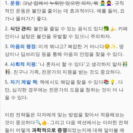
1.
운동
:
그냥 집에서 누워만 있으면 되지, 뭐
🙅‍♂️🙅‍♀️. 규칙
적인 운동은 불안을 줄이는 데 효과적이다. 예를 들어, 요
가나 물러가기 좋다.
2.
식단 관리
: 불안을 줄일 수 있는 음식도 있다🥦🍌. 카페
인이나 설탕은 불안을 유발할 수 있으니 주의하자.
3.
마음의 평정
: 이게 뭐냐고? 복잡한 거 아니다😌✨. 명
상이나 딥브리딩 등을 통해 마음의 안정을 찾을 수 있다.
4.
사회적 지원
: '나 혼자서 할 수 있다'고 생각하지 말자👬
👫. 친구나 가족, 전문가의 지원을 받는 것도 중요하다.
5.
자기 계발 책
: 책에서도 해답을 찾을 수 있다📚💡. 다
만, 심각한 경우에는 전문가의 도움을 청하는 것이 더 나
을 수 있다.
이런 전략들은 각자에게 맞는 방법을 찾아서 적용해보는
것이 중요하다🔍👍. 그리고 다음 섹션에서는 이러한 전략
들이 어떻게
과학적으로 증명
되었는지에 대해 알아볼 예