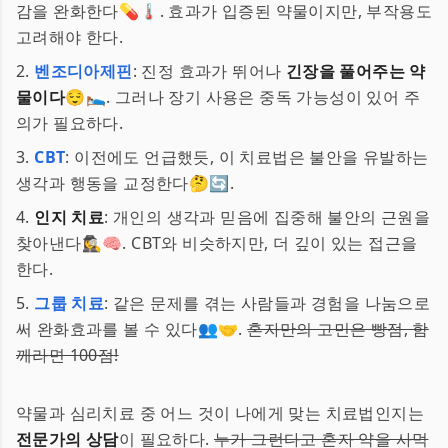
감을 완화한다💊🌡️. 효과가 입증된 약물이지만, 부작용도
고려해야 한다.
2.
벤조디아제핀
: 진정 효과가 뛰어나
긴장을 풀어주는 약
물이다
😌🛌. 그러나 장기 사용은 중독 가능성이 있어 주
의가 필요하다.
3.
CBT
: 이전에도 언급했듯, 이 치료법은 불안을 유발하는
생각과 행동을 교정한다🤔🔄.
4.
인지 치료
: 개인의 생각과 믿음에 집중해 불안의 근원을
찾아낸다🕵️‍♀️🧠. CBT와 비슷하지만, 더 깊이 있는 접근을
한다.
5.
그룹 치료
: 같은 문제를 겪는 사람들과 경험을 나눔으로
써 완화효과를 볼 수 있다👥🤝.
혼자만의 고민은 빵점, 함
께라면 100점!
약물과 심리치료 중 어느 것이 나에게 맞는 치료법인지는
전문가의 상담
이 필요하다.
누가 그런다고 혼자 약을 사먹