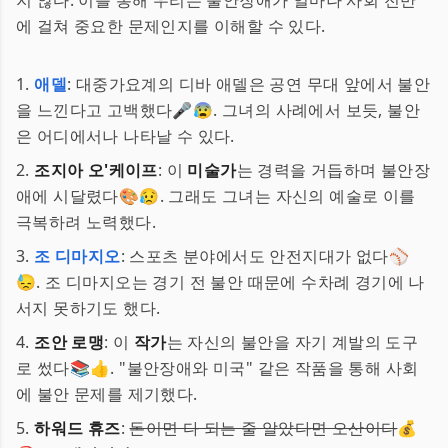
지 않다. 이를 통해 우리는 불안장애가 얼마나 사회 전반
에 걸쳐 중요한 문제인지를 이해할 수 있다.
1.
애델
: 대중가요계의 디바 애델은 공연 무대 앞에서 불안
을 느낀다고 고백했다🎤😰. 그녀의 사례에서 보듯, 불안
은 어디에서나 나타날 수 있다.
2.
조지아 오'케이프
: 이
미술가
는 경력을 거듭하며 불안장
애에 시달렸다🎨😥. 그래도 그녀는 자신의 예술로 이를
극복하려 노력했다.
3.
조 디마지오
: 스포츠 분야에서도 안전지대가 없다⚾
😓. 조 디마지오는 경기 전 불안 때문에 수차례 경기에 나
서지 못하기도 했다.
4.
조안 로맹
: 이
작가
는 자신의 불안을 자기 계발의 도구
로 썼다📚👍. "불안장애와 미국" 같은 작품을 통해 사회
에 불안 문제를 제기했다.
5.
하워드 휴즈
:
돈이면 다 되는 줄 알았다면 오산이다
💰