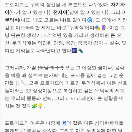
프로이드는 우리의 정신을 세 부분으로 나누었다.
자기자
아
(내가 알고 있는 나),
전자아
(남이 알고 있는 나), 그리고
무의식
(나도, 남도 모르는 나)로 말이다🌀. 그 중에서 가장
깊고 미스터리한 세계는 바로 '무의식'이다🎭🔮. 이건 그
냥 단순한 생각이나 기억만 있을 거라고 생각하면 큰 오
산! 무의식에는 억압된 감정, 욕망, 충동이 꿈이나 실수, 잊
혀진 기억들로 나타난다고 한다🌌🔦.
그러니까, 가끔
(아님 자주?)
꾸는 그 이상한 꿈이나, 음식
을 먹을 때 실수로 숟가락 대신 포크를 입에 넣는 그런 순
간들🍴🥄, 모두 프로이드에 따르면 무의식에서 나온 신호
들이라는 것! 상상이상으로 복잡하고 깊은 무의식의 세계
는 우리의 행동과 선택, 그리고 사고 패턴에 큰 영향을 미
치는 것 같다🧩💡.
프로이드의 이론은 나중에
융
과 같은 다른 심리학학자들
에게도 큰 영감을 주었다. 그리고 이런 무의식에 대한 탐