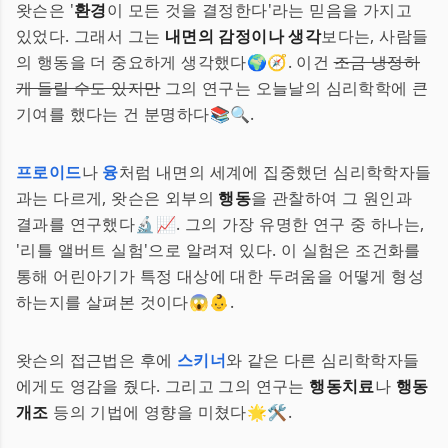
왓슨은 '
환경
이 모든 것을 결정한다'라는 믿음을 가지고
있었다. 그래서 그는
내면의 감정이나 생각
보다는, 사람들
의 행동을 더 중요하게 생각했다🌍🧭. 이건
조금 냉정하
게 들릴 수도 있지만
그의 연구는 오늘날의 심리학학에 큰
기여를 했다는 건 분명하다📚🔍.
프로이드
나
융
처럼 내면의 세계에 집중했던 심리학학자들
과는 다르게, 왓슨은 외부의
행동
을 관찰하여 그 원인과
결과를 연구했다🔬📈. 그의 가장 유명한 연구 중 하나는,
'리틀 앨버트 실험'으로 알려져 있다. 이 실험은 조건화를
통해 어린아기가 특정 대상에 대한 두려움을 어떻게 형성
하는지를 살펴본 것이다😱👶.
왓슨의 접근법은 후에
스키너
와 같은 다른 심리학학자들
에게도 영감을 줬다. 그리고 그의 연구는
행동치료
나
행동
개조
등의 기법에 영향을 미쳤다🌟🛠.