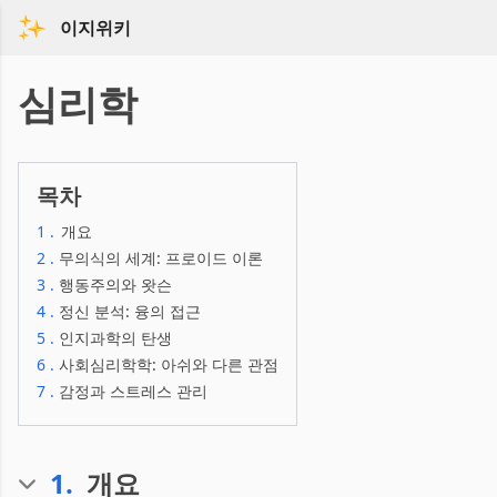
이지위키
심리학
목차
1
.
개요
2
.
무의식의 세계: 프로이드 이론
3
.
행동주의와 왓슨
4
.
정신 분석: 융의 접근
5
.
인지과학의 탄생
6
.
사회심리학학: 아쉬와 다른 관점
7
.
감정과 스트레스 관리
1
.
개요