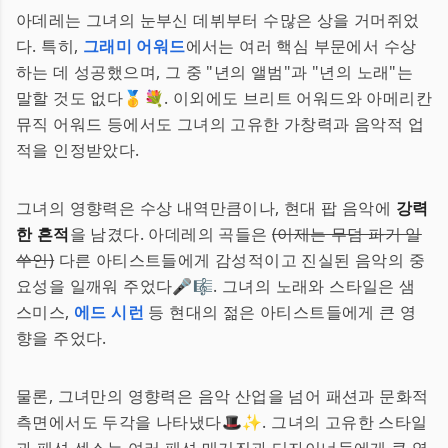
아데레는 그녀의 눈부신 데뷔부터 수많은 상을 거머쥐었
다. 특히,
그래미 어워드
에서는 여러 핵심 부문에서 수상
하는 데 성공했으며, 그 중 "년의 앨범"과 "년의 노래"는
말할 것도 없다🥇💐. 이외에도 브리트 어워드와 아메리칸
뮤직 어워드 등에서도 그녀의 고유한 가창력과 음악적 업
적을 인정받았다.
그녀의 영향력은 수상 내역만큼이나, 현대 팝 음악에
강력
한 흔적
을 남겼다. 아데레의 곡들은
(이제는 무덤 파기 일
쑤인)
다른 아티스트들에게 감성적이고 진실된 음악의 중
요성을 일깨워 주었다🎤🎼. 그녀의 노래와 스타일은 샘
스미스,
에드 시런
등 현대의 젊은 아티스트들에게 큰 영
향을 주었다.
물론, 그녀만의 영향력은 음악 산업을 넘어 패션과 문화적
측면에서도 두각을 나타냈다🎩✨. 그녀의 고유한 스타일