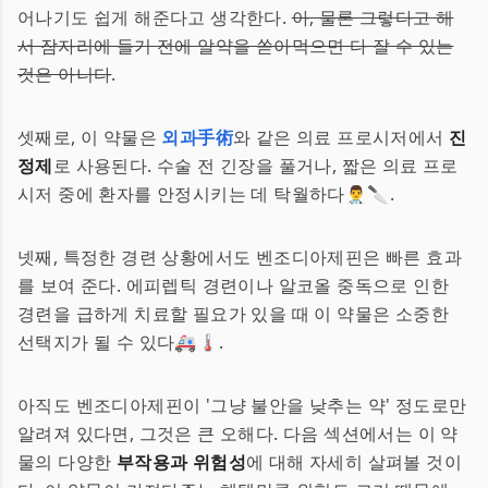
어나기도 쉽게 해준다고 생각한다.
아, 물론 그렇다고 해
서 잠자리에 들기 전에 알약을 쏟아먹으면 다 잘 수 있는
것은 아니다
.
셋째로, 이 약물은
외과手術
와 같은 의료 프로시저에서
진
정제
로 사용된다. 수술 전 긴장을 풀거나, 짧은 의료 프로
시저 중에 환자를 안정시키는 데 탁월하다👨‍⚕️🔪.
넷째, 특정한 경련 상황에서도 벤조디아제핀은 빠른 효과
를 보여 준다. 에피렙틱 경련이나 알코올 중독으로 인한
경련을 급하게 치료할 필요가 있을 때 이 약물은 소중한
선택지가 될 수 있다🚑🌡.
아직도 벤조디아제핀이 '그냥 불안을 낮추는 약' 정도로만
알려져 있다면, 그것은 큰 오해다. 다음 섹션에서는 이 약
물의 다양한
부작용과 위험성
에 대해 자세히 살펴볼 것이