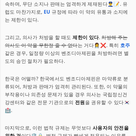
속하며, 무단 소지나 판매는 엄격하게 제재된다👮‍♂️📝. 유
럽도 마찬가지로,
EU
규정에 따라 이 약의 유통과 소지에
는 제한이 있다.
그리고, 의사가 처방을 할 때도
제한이 있다
.
처방해 주는
의사도 이 약을 무한정 줄 수 없다
는 거다👩‍⚕️❌. 특히
호주
같은 경우, 일정량 이상의 벤조디아제핀을 처방하려면 별
도의 승인 절차가 필요하다.
한국은 어떨까? 한국에서도 벤조디아제핀은 마약류로 분
류되어, 처방과 판매가 엄격히 관리된다. 또한, 이 약물의
부작용이나 의존성 문제가 있을 경우 의사는 국립정신건
강센터와 같은 전문 기관으로의
전원
을 권유할 수 있다🇰🇷
🏥.
마지막으로, 이런 법적 규제는 무엇보다
사용자의 안전을
위한 것
이다🛡️🔒. 법적 규제가 빡세게 적용되는 이유를