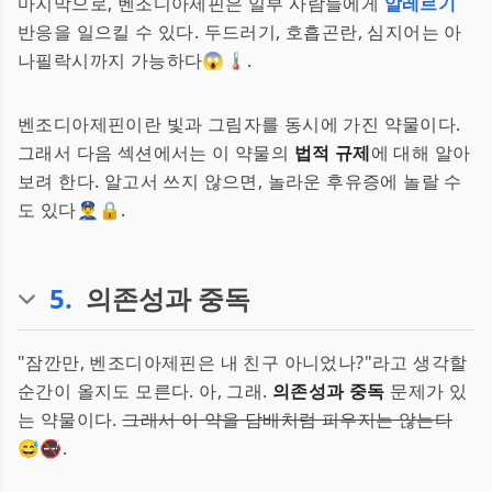
마지막으로, 벤조디아제핀은 일부 사람들에게
알레르기
반응을 일으킬 수 있다. 두드러기, 호흡곤란, 심지어는 아
나필락시까지 가능하다😱🌡.
벤조디아제핀이란 빛과 그림자를 동시에 가진 약물이다.
그래서 다음 섹션에서는 이 약물의
법적 규제
에 대해 알아
보려 한다. 알고서 쓰지 않으면, 놀라운 후유증에 놀랄 수
도 있다👮‍♂️🔒.
5
.
의존성과 중독
"잠깐만, 벤조디아제핀은 내 친구 아니었나?"라고 생각할
순간이 올지도 모른다. 아, 그래.
의존성과 중독
문제가 있
는 약물이다.
그래서 이 약을 담배처럼 피우지는 않는다
😅🚭.