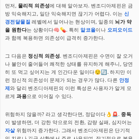
먼저,
물리적 의존성
에 대해 알아보자. 벤조디아제핀은 금
방 익숙해지고, 일단 익숙해지면 끊기가 어렵다. 이는
신
경전달물질
레벨에서 일어나는 현상이며, 일종의
뇌가 약
을 원한다
는 상황이다🧠💊. 특히
알코올
이나
오피오이드
과 함께 복용하면 의존성이 급격히 증가한다.
그 다음은
정신적 의존성
. 벤조디아제핀은 수면이 잘 오거
나 불안이 줄어들어 쾌적한 상태를 유지하게 해주니, 당연
히 또 먹고 싶어지는 게 인간다운 일이다😌🔄. 하지만 이
런 정신적 의존성이 문제가 되는 경우가 많다. 다른
안정
제
와 달리 벤조디아제핀의 이런 특성은 사용자가 알게 모
르게
과용
으로 이어질 수 있다.
위험하지 않을까? 라고 생각한다면, 정답이다👌🚨.
중독
이 발생하면, 더 강한 약으로의 전환, 감량 실패, 심지어는
자살
위험까지 증가한다. 그래서 벤조디아제핀은 단기적
인 치료나 긴급 상황에서 주로 사용되며, 장기적으로 복용