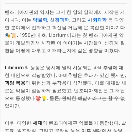
벤조디아제핀의 역사는 그저 한 알의 알약에서 시작된 게
아니다; 이는
약물학
,
신경과학
, 그리고
사회과학
등 다양
한 분야에서 진화하고 혁신을 거듭해 온 복잡한 이야기다
🎭📜. 1950년대 초, Librium이라는 첫 벤조디아제핀 약
물이 개발되면서 시작된 이 이야기는 사람들이 신경계 질
환을 어떻게 다루고 이해하는지에 깊은 영향을 미쳤다.
Librium
의 등장은 당시에 널리 사용되던 바비추랄에 대
한 대안으로 각광받았다. 바비추랄은 효과가 있긴 했지만,
과량 복용
의 위험성과 부작용이 심각했다. 이를 대체할 새
로운 약물이 절실하게 필요했고, 벤조디아제핀은 그 해답
으로 등장했다🎯💡.
물론, 완벽한 해답이라고는 할 수 없
었지만
.
이후, 다양한
세대
의 벤조디아제핀 약물들이 등장했다. 발
프륨, 알프라잠, 그리고 로라잠 등은 이후 세대에서 상당