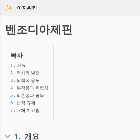
이지위키
벤조디아제핀
목차
1
.
개요
2
.
역사와 발전
3
.
의학적 용도
4
.
부작용과 위험성
5
.
의존성과 중독
6
.
법적 규제
7
.
대체 치료법
1
.
개요