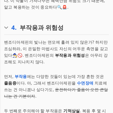
다. 이 약물이 가져다주는 혜택만큼 위험도 크기 때문에,
알고 복용하는 것이 중요하다🔍🚨.
4
.
부작용과 위험성
벤조디아제핀의 빛나는 면모에 홀려 있지 않은가? 하지만
조심하라, 이 은밀한 마법사도 자신의 어두운 측면을 갖고
있다🧙‍♂️🚫. 벤조디아제핀의
부작용과 위험성
은 아무리 강
조해도 지나치지 않다.
먼저,
부작용
에는 다양한 것들이 있는데 가장 흔한 것은
졸음증
이다. 아, 그래서 벤조디아제핀을
수면장애
치료에
쓰는 건 아니겠나 싶다가도,
운전하다가 졸음이 오면 큰일
나는 건 기본이지
.
두 번째로 주의해야 할 부작용은
기억상실
. 복용 후 몇 시