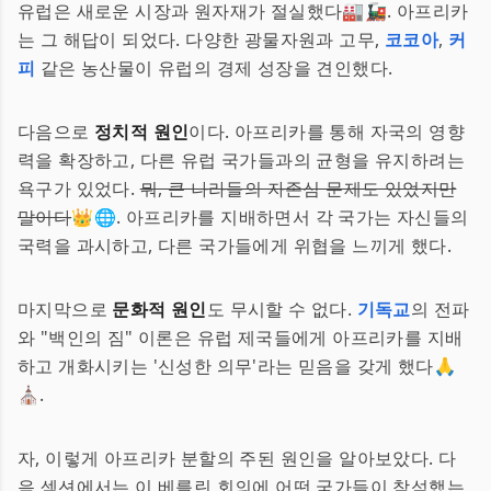
유럽은 새로운 시장과 원자재가 절실했다🏭🚂. 아프리카
는 그 해답이 되었다. 다양한 광물자원과 고무,
코코아
,
커
피
같은 농산물이 유럽의 경제 성장을 견인했다.
다음으로
정치적 원인
이다. 아프리카를 통해 자국의 영향
력을 확장하고, 다른 유럽 국가들과의 균형을 유지하려는
욕구가 있었다.
뭐, 큰 나라들의 자존심 문제도 있었지만
말이다
👑🌐. 아프리카를 지배하면서 각 국가는 자신들의
국력을 과시하고, 다른 국가들에게 위협을 느끼게 했다.
마지막으로
문화적 원인
도 무시할 수 없다.
기독교
의 전파
와 "백인의 짐" 이론은 유럽 제국들에게 아프리카를 지배
하고 개화시키는 '신성한 의무'라는 믿음을 갖게 했다🙏
⛪️.
자, 이렇게 아프리카 분할의 주된 원인을 알아보았다. 다
음 섹션에서는 이 베를린 회의에 어떤 국가들이 참석했는