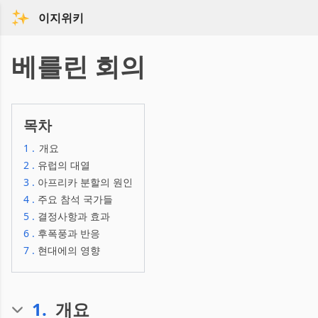
이지위키
베를린 회의
목차
1
.
개요
2
.
유럽의 대열
3
.
아프리카 분할의 원인
4
.
주요 참석 국가들
5
.
결정사항과 효과
6
.
후폭풍과 반응
7
.
현대에의 영향
1
.
개요