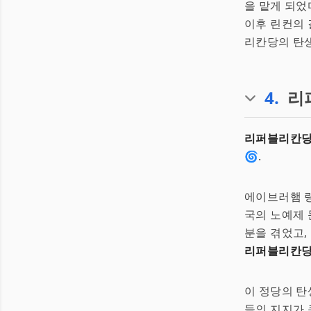
을 맡게 되었
이후 린컨의 
리칸당의 탄생
4
.
리
리퍼블리칸당,
🌀.
에이브러햄 
국의 노예제 
분을 겪었고,
리퍼블리칸
이 정당의 탄
들의 지지가 