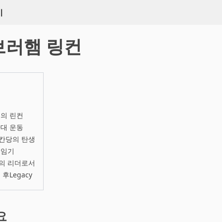
키
브러햄 링컨
의 린컨
대 운동
칸당의 탄생
재임기
의 리더로서
후Legacy
요