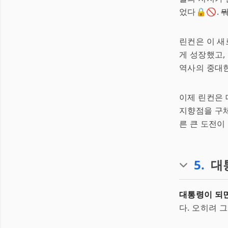
었다🔒🚫.
뭐
린컨은 이 새
게 성장했고,
역사의 중대한
이제 린컨은
지향점을 구체
른 큰 도전이
5
.
대
대통령이 되면
다. 오히려 