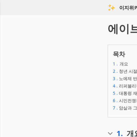
이지위
에이
목차
1
.
개요
2
.
청년 시절
3
.
노예제 반
4
.
리퍼블리
5
.
대통령 
6
.
시민전쟁
7
.
암살과 그 
1
.
개