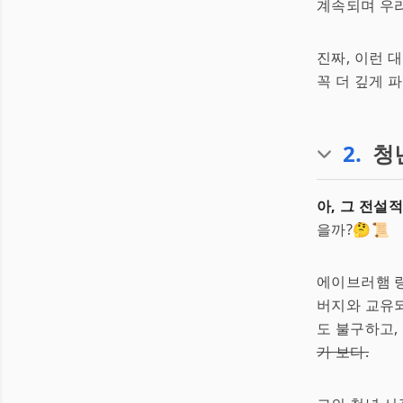
계속되며 우리
진짜, 이런 
꼭 더 깊게 파
2
.
청
아, 그 전설
을까?🤔📜
에이브러햄 링
버지와 교유되
도 불구하고,
가 보다.