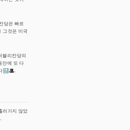
리칸당은 빠르
고 그것은 미국
리퍼블리칸당의
동안에 또 다
🔜🎩.
흘러가지 않았
.