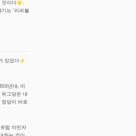
 것이다🌟.
야기는 '리퍼블
미가 있었다⚡
850년대, 미
. 위그당은 내
운 정당이 바로
 유럽 이민자
반대하는 것이