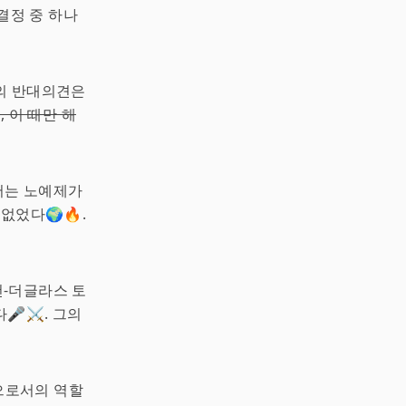
결정 중 하나
의 반대의견은
, 이 때만 해
에서는 노예제가
없었다🌍🔥.
컨-더글라스 토
🎤⚔️. 그의
공으로서의 역할