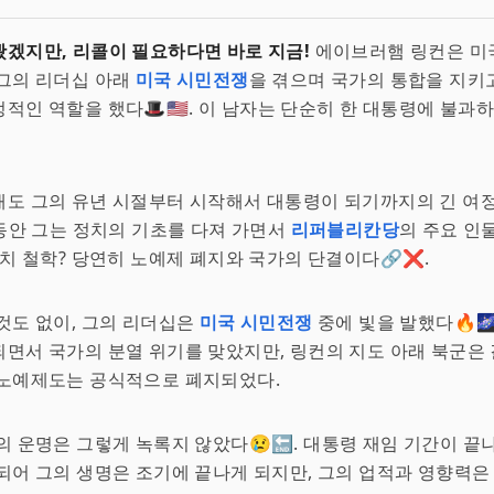
겠지만, 리콜이 필요하다면 바로 지금!
에이브러햄 링컨은 미국
그의 리더십 아래
미국 시민전쟁
을 겪으며 국가의 통합을 지키
적인 역할을 했다🎩🇺🇸. 이 남자는 단순히 한 대통령에 불과
도 그의 유년 시절부터 시작해서 대통령이 되기까지의 긴 여정이 
간 동안 그는 정치의 기초를 다져 가면서
리퍼블리칸당
의 주요 인
정치 철학? 당연히 노예제 폐지와 국가의 단결이다🔗❌.
것도 없이, 그의 리더십은
미국 시민전쟁
중에 빛을 발했다🔥🌌
면서 국가의 분열 위기를 맞았지만, 링컨의 지도 아래 북군은
 노예제도는 공식적으로 폐지되었다.
의 운명은 그렇게 녹록지 않았다😢🔚. 대통령 재임 기간이 끝
되어 그의 생명은 조기에 끝나게 되지만, 그의 업적과 영향력