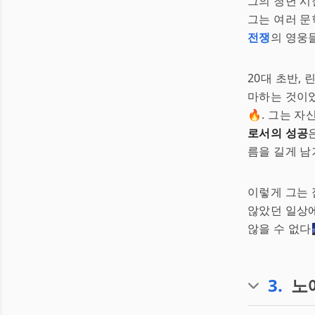
그의 청년 시
그는 여러 문
전쟁
의 영웅
20대 초반,
마하는 것이었
🔥. 그는 
로서의 성공
름을 길게 남
이렇게 그는 
않았던 일상에
않을 수 없다🌌
3
.
노