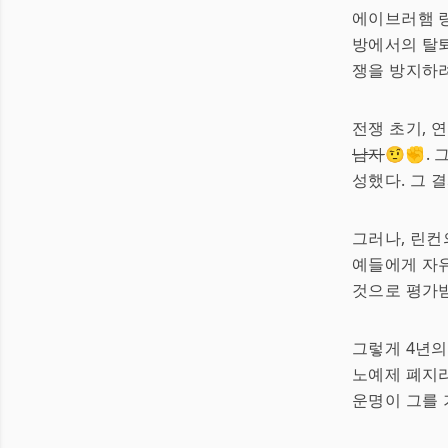
에이브러햄 링
방에서의 탈
쟁을 방지하려
전쟁 초기, 
남자
🤨✊. 
성했다. 그 
그러나, 린컨
예들에게 자유
것으로 평가
그렇게 4년의
노예제 폐지라
운명이 그를 