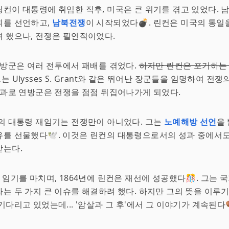
컨이 대통령에 취임한 직후, 미국은 큰 위기를 겪고 있었다. 
퇴를 선언하고,
남북전쟁
이 시작되었다💣. 린컨은 미국의 통일을
 했으나, 전쟁은 필연적이었다.
연방군은 여러 전투에서 패배를 겪었다.
하지만 린컨은 포기하는
그는 Ulysses S. Grant와 같은 뛰어난 장군들을 임명하여 전
결과로 연방군은 전쟁을 점점 뒤집어나가게 되었다.
의 대통령 재임기는 전쟁만이 아니었다. 그는
노예해방 선언
을
를 선물했다🕊. 이것은 린컨의 대통령으로서의 성과 중에서도
받는다.
 임기를 마치며, 1864년에 린컨은 재선에 성공했다🎊. 그는 
는 두 가지 큰 이슈를 해결하려 했다. 하지만 그의 뜻을 이루
기다리고 있었는데... '암살과 그 후'에서 그 이야기가 계속된다