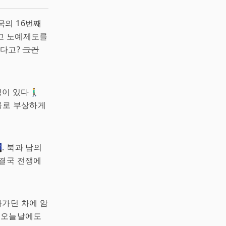
의 16번째
고 노예제도를
하다고?
그건
있다🚶‍♂️
물로 부상하게
. 북과 남의
 결국 전쟁에
나가던 차에 암
은 오늘날에도