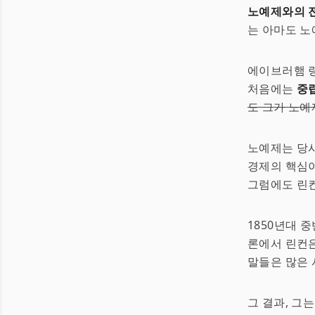
노예제와의 전
는 아마도 노
에이브러햄 링
처음에는
중
도 그가 노예
노예제는 당
경제의 핵심이
그럼에도 린컨
1850년대 
론에서 린컨은
말들은 많은 
그 결과, 그