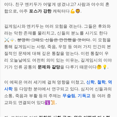
이다. 친구 엔키두가 어떻게 생겼냐고? 사람과 야수의 혼
합으로, 아주
포스가 강한
캐릭터다💪🦁.
길게임시와 엔키두는 여러 모험을 겪는다. 그들은 후와와
라는 악한 존재를 물리치고, 신들의 분노를 사기도 한다
⚔️🌩️.
분명히 그때도 신들은 깐깐했을 것이다
. 이 모험을
통해 길게임시는 사랑, 죽음, 우정 등 여러 가지 인간의 본
질적인 문제에 대해 깊은 통찰을 얻는다. 이런 통찰이 우
리 오늘날에도 여전히 의미 있는 이유는, 길게임시의 이야
기가 인류 공통의
문제와 갈망
을 다루기 때문이다🤔💡.
이 에픽은 여러 세기에 걸쳐 영향을 미쳤고,
신학
,
철학
,
역
사학
등 다양한 분야에서 연구되고 있다. 심지어 신들과의
소통, 죽음과 부활 등의 주제는
무슬림
,
기독교
등 여러 종
교와도 연결되어 있다🛐📜.