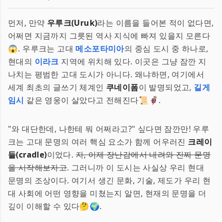
먼저, 만약
우루크(Uruk)
라는 이름을 들어본 적이 없다면,
어쩌면 지금까지 그릇된 역사 지식에 빠져 있을지 모른다
😱. 우루크는 고대
메소포타미아
의 중심 도시 중 하나로,
현대의
이라크
지역에 위치해 있다. 이곳은 그냥 잠깐 지
나치는 평범한 고대 도시가 아니다. 왜냐하면, 여기에서
세계 최초의 글쓰기 체계인
쿠네이폼
이 발명되었고,
길게
임시
같은 영웅이 살았다고 전해진다📜🦸‍♂️.
"와 대단한데, 나한테 뭐 어쩌라고?" 싶다면 잠깐만! 우루
크는 고대 문명의 여러 핵심 요소가 함께 어우러진
크레이
들(cradle)
이었다.
자, 이제 장난감에서 내려와 진짜 문명
을 시작해보자고
. 그러니까 이 도시는 사실상 우리 현대
문명의 조상이다. 여기서 생긴 문화, 기술, 제도가 우리 현
대 사회에 어떤 영향을 미쳤는지 알면, 현재의 문명을 더
깊이 이해할 수 있다🤔🌍.