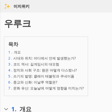
이지위키
우루크
목차
1
.
개요
2
.
시대와 위치: 어디에서 언제 발생했는가?
3
.
코드 역사: 길게임시의 대모험
4
.
정치와 사회 구조: 왕은 어떻게 다스렸나?
5
.
쓰기의 발명: 클레이 테블릿과 쿠네이폼
6
.
종교와 신화: 이날루 역할은?
7
.
문화 유산: 오늘날에 어떻게 영향을 미치는가?
1
.
개요