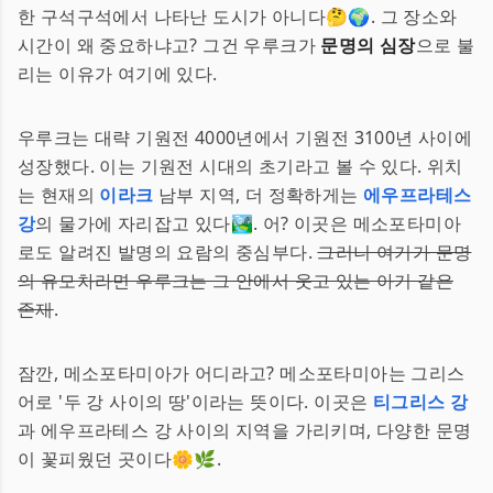
한 구석구석에서 나타난 도시가 아니다🤔🌍. 그 장소와
시간이 왜 중요하냐고? 그건 우루크가
문명의 심장
으로 불
리는 이유가 여기에 있다.
우루크는 대략 기원전 4000년에서 기원전 3100년 사이에
성장했다. 이는 기원전 시대의 초기라고 볼 수 있다. 위치
는 현재의
이라크
남부 지역, 더 정확하게는
에우프라테스
강
의 물가에 자리잡고 있다🏞️. 어? 이곳은 메소포타미아
로도 알려진 발명의 요람의 중심부다.
그러니 여기가 문명
의 유모차라면 우루크는 그 안에서 웃고 있는 아기 같은
존재
.
잠깐, 메소포타미아가 어디라고? 메소포타미아는 그리스
어로 '두 강 사이의 땅'이라는 뜻이다. 이곳은
티그리스 강
과 에우프라테스 강 사이의 지역을 가리키며, 다양한 문명
이 꽃피웠던 곳이다🌼🌿.