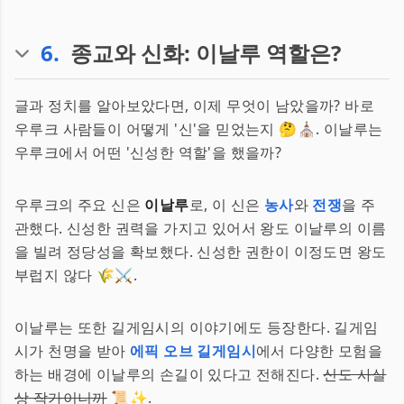
6
.
종교와 신화: 이날루 역할은?
글과 정치를 알아보았다면, 이제 무엇이 남았을까? 바로
우루크 사람들이 어떻게 '신'을 믿었는지 🤔⛪. 이날루는
우루크에서 어떤 '신성한 역할'을 했을까?
우루크의 주요 신은
이날루
로, 이 신은
농사
와
전쟁
을 주
관했다. 신성한 권력을 가지고 있어서 왕도 이날루의 이름
을 빌려 정당성을 확보했다. 신성한 권한이 이정도면 왕도
부럽지 않다 🌾⚔️.
이날루는 또한 길게임시의 이야기에도 등장한다. 길게임
시가 천명을 받아
에픽 오브 길게임시
에서 다양한 모험을
하는 배경에 이날루의 손길이 있다고 전해진다.
신도 사실
상 작가이니까
📜✨.