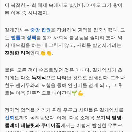
이 복잡한 사회 체제 속에서도 빛났다.
아마도 그가 왕이
된 이유 중 하나겠지
.
길게임시는
중앙 집권
을 강화하여 권력을 집중시켰다. 그
는
법률
과
정책
를 통해 사회적 불평등을 줄이려 했다. 역
시 대모험을 하는 데 그치지 않고, 사회를 발전시키려는
진정한 리더
였다👏👏.
물론, 모든 것이 순조로웠던 것은 아니다. 길게임시가 초
기에는 다소
독재적
으로 나타난 것으로 전해진다. 그러나
친구 엔키두와의 모험을 통해 인간미를 얻게 되고, 그 후
로는 더욱 민주적으로 나아간다🌱💪.
정치적 업적을 기리기 위해 우루크 시민들은 길게임시를
신화
로까지 올려놓았다. 이제, 다음 소제목
쓰기의 발명:
클레이 테블릿과 쿠네이폼
에서는 이렇게 발전한 우루크