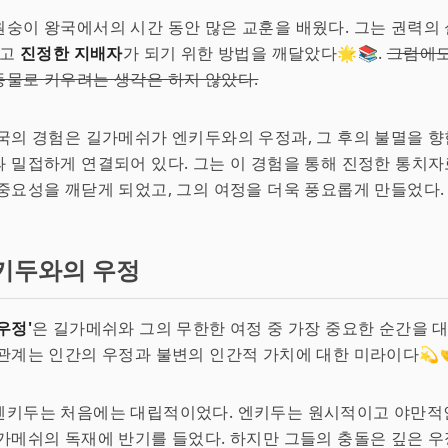
숭이 왕국에서의 시간 동안 많은 교훈을 배웠다. 그는 권력의 
리고
진정한 지배자
가 되기 위한 방법을 깨달았다🌟📚.
그럼에도
물로 키우려는 생각은 하지 않았다.
국의 경험은 길가메쉬가 엔키두와의 우정과, 그 후의 불멸을 
 밀접하게 연결되어 있다. 그는 이 경험을 통해 진정한 통치
중요성을 깨닫게 되었고, 그의 여정을 더욱 풍요롭게 만들었다.
키두와의 우정
우정'
은 길가메쉬와 그의 무한한 여정 중 가장 중요한 순간을 대
관계는 인간의 우정과 불변의 인간적 가치에 대한 미라이다💫
엔키두는 처음에는 대립적이었다. 엔키두는 원시적이고 야만적인
가메쉬의 독재에 반기를 들었다. 하지만 그들의 충돌은 깊은 