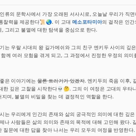
 인류의 문학사에서 가장 오래된 서사시로, 오늘날 우리가 직면
통찰력을 제공한다📜🌏. 이 고대
메소포타미아
의 걸작은 인간의
, 그리고 불멸에 대한 탐색을 중심으로 한다.
야기는 우랄 시대의 왕 길가메쉬와 그의 친구 엔키두 사이의 깊
은 함께 여러 모험을 겪게 되고, 그 과정에서 진정한 우정의 의미
 좋은 이야기에는
물론 트리거가 있겠지
. 엔키두의 죽음 이후,
대한 깊은 고찰을 시작한다💀🤔. 그의 이 여정은 고대의 우
지며, 불멸의 비밀을 찾는 데 결정적인 역할을 한다.
사시는 우리에게 인간의 존재와 삶의 궁극적인 의미에 대한 깊은
제나 사람들은 삶의 의미와 존재의 목적에 대해 고민해 왔다. 
 질문에 대한 답을 찾아 나서는 우리 모두의 여정을 반영한다.