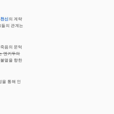
한
천신
의 계략
 그들의 관계는
 죽음의 문턱
는 엔키두의
 불멸을 향한
정을 통해 인
.