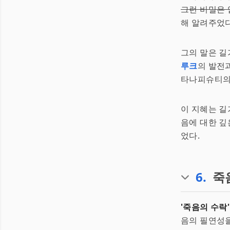
그런 비밀은
해 알려주었다
그의 말은 길
루크
의 발전
타나피슈티의
이 지혜는 길
음에 대한 깊
었다.
6
.
죽
'죽음의 수락'
음의 필연성을