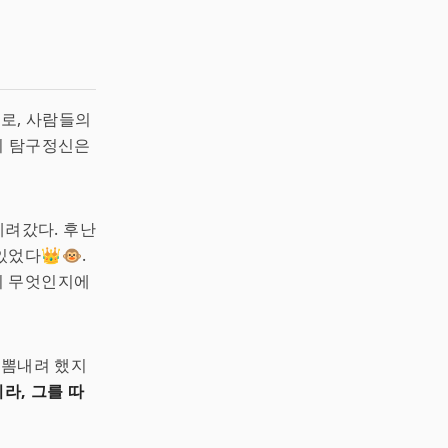
로, 사람들의
그의 탐구정신은
.
데려갔다. 후난
었다👑🐵.
이 무엇인지에
 뽐내려 했지
라, 그를 따