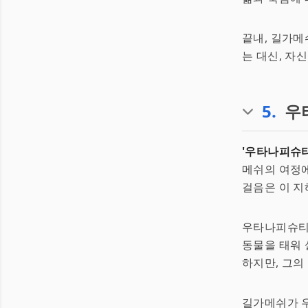
끝내, 길가메
는 대신, 자
5
.
우
'우타나피슈티
메쉬의 여정에
걸음은 이 지
우타나피슈티
동물을 태워 
하지만, 그의
길가메쉬가 우