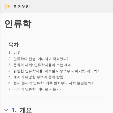
이지위키
인류학
목차
1
.
개요
2
.
인류학의 탄생: 어디서 시작되었나?
3
.
문화와 사회: 인류학자들이 보는 세계
4
.
유명한 인류학자들: 마르셀 마우스부터 마거릿 미드까지
5
.
세계의 다양한 부족과 문화 탐험
6
.
현대 문제와 인류학: 기후 변화부터 사회 불평등까지
7
.
미래의 인류학: 어디로 가는가?
1
.
개요