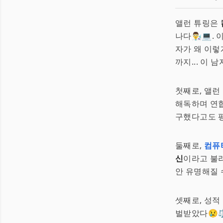
앨런 튜링은
나다👨‍🔬
자가 왜 이렇
까지... 이
첫째로, 앨런
해독하며 연합
구했다고도 
둘째로,
컴퓨
신
이라고 불
안 유명해질 
셋째로, 성적
벌받았다😢⚖