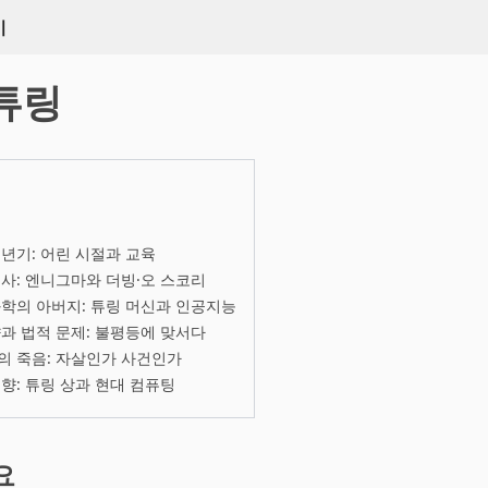
키
튜링
년기: 어린 시절과 교육
사: 엔니그마와 더빙·오 스코리
학의 아버지: 튜링 머신과 인공지능
과 법적 문제: 불평등에 맞서다
의 죽음: 자살인가 사건인가
향: 튜링 상과 현대 컴퓨팅
요