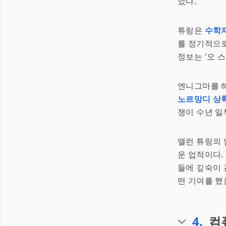
었다.
튜링은
수학
를 정기적으로
정보는 '오 스
엔니그마를 해
노르망디 상
쟁이 수년 일
앨런 튜링의 
운 업적이다.
들에 깊숙이 
떤 기여를 했
4
.
컴