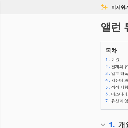
이지위
앨런 
목차
1
.
개요
2
.
천재의 유
3
.
암호 해독
4
.
컴퓨터 과
5
.
성적 지향
6
.
미스터리
7
.
유산과 영
1
.
개