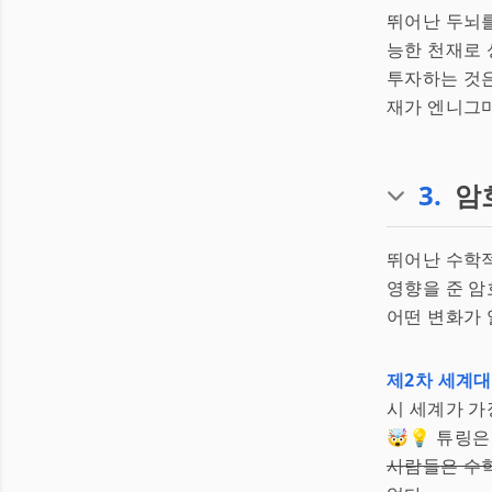
뛰어난 두뇌를
능한 천재로 
투자하는 것은
재가 엔니그마
3
.
암
뛰어난 수학적
영향을 준 암
어떤 변화가 
제2차 세계
시 세계가 가
🤯💡 튜링은
사람들은 수