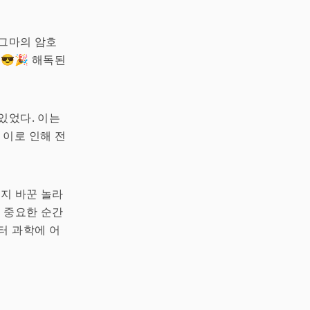
니그마의 암호
😎🎉 해독된
있었다. 이는
 이로 인해 전
까지 바꾼 놀라
꾼 중요한 순간
터 과학에 어