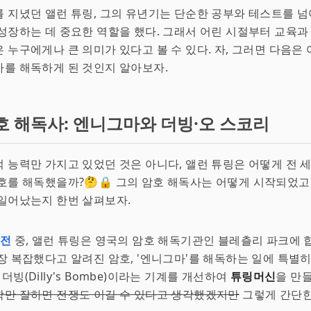
 지녔던 앨런 튜링, 그의 유년기는 단순한 공부와 테스트를 넘
성장하는 데 중요한 역할을 했다. 그래서 어린 시절부터 교육
 누구에게나 큰 의미가 있다고 볼 수 있다. 자, 그러면 다음은 
를 해독하게 된 것인지 알아보자.
호 해독사: 엔니그마와 더빙·오 스코리
 능력만 가지고 있었던 것은 아니다, 앨런 튜링은 어떻게 전 
호를 해독했을까?🤔🔒 그의 암호 해독사는 어떻게 시작되었고,
일어났는지 한번 살펴보자.
대전
중, 앨런 튜링은 영국의 암호 해독기관인 블레츨리 파크에 
장 복잡했다고 알려진 암호, '엔니그마'를 해독하는 일에 특별히
 더빙(Dilly's Bombe)이라는 기계를 개선하여
튜링머신
을 만
학만 잘하면 전쟁도 이길 수 있다고 생각했겠지만
그렇게 간단한