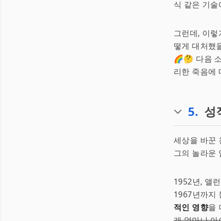
식 같은 기술
그런데, 이렇
떻게 대처했을
🌈🤔 다음
리한 죽음에 
5
.
성
세상을 바꾼 
그의 놀라운 
1952년, 
1967년까지
적인 영향
을
게 얼마나 아