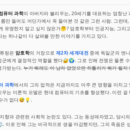
컴퓨터 과학
의 아버지라 불리우는, 20세기를 대표하는 엄청난 
. 이름만 들어도 어딘가에서 꼭 들어본 것 같은 그런 사람. 그런데,
게 유명한지 알고 싶지 않은가🤔? 암호학부터 인공지능, 그리
 남자는 하나같이 다 살펴볼 만한 이야기를 가지고 있다.
 튜링은
암호학
의 거장으로
제2차 세계대전
중에 독일군의 엔
군에게 결정적인 역할을 했다🔐🌍. 그로 인해 전쟁은 물론 
평가받는다.
누가 뭐래도 이 남자 없었으면 히틀러가 뭐가 될지
터 과학
에서의 그의 업적은 지금까지도 아주 큰 영향을 미치고 
리우는 이론적 모델은 현대 컴퓨터의 기초를 형성했다. 이런 걸
수가 없다😅💡.
 지향과 관련된 사회적 논란도 있다. 그는 동성애자였고, 당시의
️. 이로 인해 그는 비극적으로 생을 마감했지만, 그의 죽음은