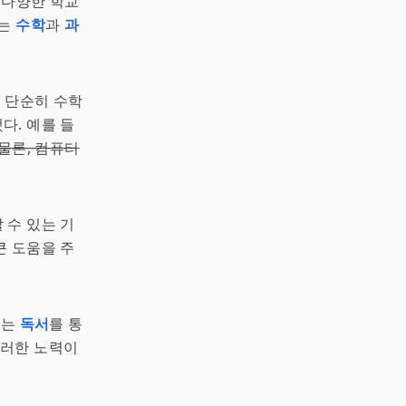
 다양한 학교
서는
수학
과
과
그는 단순히 수학
다. 예를 들
물론, 컴퓨터
 수 있는 기
큰 도움을 주
그는
독서
를 통
이러한 노력이