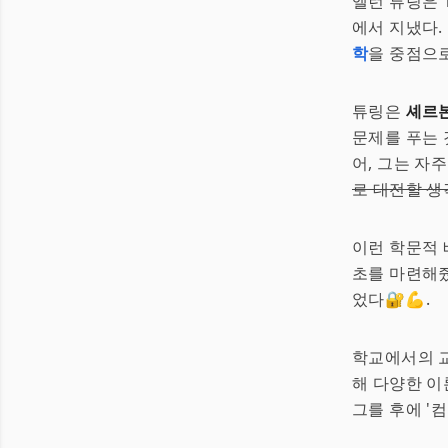
앨런 튜링은 
에서 지냈다.
학
을 중점으로
튜링은
셰르
문제를 푸는 
어, 그는 자
로 대전할 생
이런 학문적
초를 마련해줬
었다🔐💪.
학교에서의 
해 다양한 이
그를 후에 '