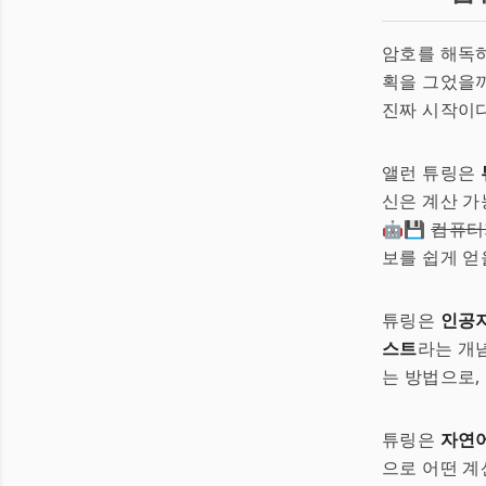
암호를 해독
획을 그었을까
진짜 시작이다
앨런 튜링은
신은 계산 가
🤖💾
컴퓨터
보를 쉽게 얻
튜링은
인공
스트
라는 개
는 방법으로,
튜링은
자연
으로 어떤 계