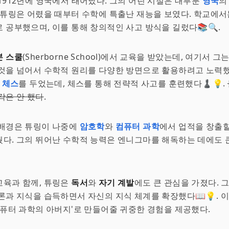
1912년에 영국에서 태어났다. 그의 어린 시절은 대부분
영국
의
 튜링은 어렸을 때부터 수학에 특출난 재능을 보였다. 학교에
 공부했으며, 이를 통해 창의적인 사고 방식을 길렀다📚🔍.
본 스쿨
(Sherborne School)에서 교육을 받았는데, 여기서 
것을 넘어서 수학적 원리를 다양한 방면으로 활용하려고 노력했
주
체스
를 두었는데, 체스를 통해 전략적 사고를 훈련했다♟️💡.
각은 안 했다
.
 배경은 튜링이 나중에
암호학
와
컴퓨터 과학
에서 업적을 창출할
다. 그의 뛰어난 수학적 능력은 엔니그마를 해독하는 데에도 
교육과 함께, 튜링은
독서
와
자기 계발
에도 큰 관심을 가졌다. 
론과 지식을 습득하면서 자신의 지식 체계를 확장했다📖💡. 
컴퓨터 과학의 아버지'로 만들어줄 귀중한 경험을 제공했다.