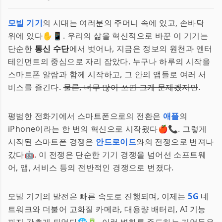
모빌 기기
의 시대는 여러분의 주머니 속에 있고, 손바닥
위에 있다✋📱. 우리의 삶을 혁신적으로 바꾼 이 기기는
단순한
통신 수단
에서 벗어나, 지금은 정보의 원천과 엔터
테인먼트의 중심으로 자리 잡았다. 누구나 하루의 시작을
스마트폰 알람과 함께 시작하고, 그 안의 앱들로 여러 서
비스를 즐긴다.
물론, 너무 많이 쓰면 그게 문제겠지만
.
평범한 전화기에서 스마트폰으로의 전환은
애플
의
iPhone이라는 한 번의 혁신으로 시작됐다🍎📞. 그렇게
시작된 스마트폰 경쟁은
안드로이드
와의 전쟁으로 번져나
갔다🤖. 이 전쟁은 단순한 기기 경쟁을 넘어선 소프트웨
어, 앱, 서비스 등의 전반적인 경쟁으로 번졌다.
모빌 기기의 발전은 빠른 속도로 진행되며, 이제는
5G
네
트워크와 더불어 고화질 카메라, 대용량 배터리, AI 기능