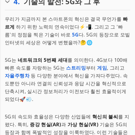
4
.
기술의 발전: 5G와 그 후
우리가 지금까지 본 스마트폰의 혁신은 결국 무언가를
빠
르게
하기 위한 노력의 연속이었다⚡📲. 그리고 그 '빠
름'의 정점을 찍은 기술이 바로
5G
다. 5G의 등장으로 모빌
인터넷의 세상은 어떻게 변했을까?🤔🌐
5G는
네트워크의 5번째 세대
를 의미한다. 4G보다 100배
빠른 속도를 자랑하는 5G는
스트리밍
부터
게임
, 그리고
자율주행차
등 다양한 분야에서 혁신을 가져다주었다. 속
도뿐만 아니라 연결의 신뢰성과 응답 시간을 혁신적으로
단축시켜, 실시간 정보처리가 이전보다 훨씬 효율적이게
되었다🚀💨.
5G의 속도와 효율성은 다양한 산업들에
혁신의 불씨
를 지
폈다. 특히,
증강 현실(AR)
과
가상 현실(VR)
기술은 5G의
등장과 함께 폭발적인 성장을 이룩하였다. 이런 기술들은