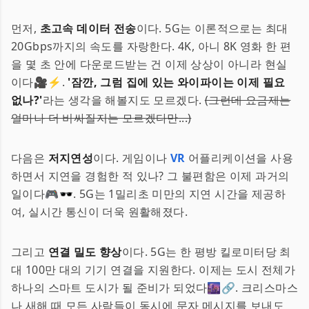
먼저,
초고속 데이터 전송
이다. 5G는 이론적으로는 최대
20Gbps까지의 속도를 자랑한다. 4K, 아니 8K 영화 한 편
을 몇 초 안에 다운로드받는 건 이제 상상이 아니라 현실
이다🎥⚡.
'잠깐, 그럼 집에 있는 와이파이는 이제 필요
없나?'
라는 생각을 해볼지도 모르겠다.
(그런데 요금제는
얼마나 더 비싸질지는 모르겠다만...)
다음은
저지연성
이다. 게임이나
VR
어플리케이션을 사용
하면서 지연을 경험한 적 있나? 그 불편함은 이제 과거의
일이다🎮🕶. 5G는 1밀리초 미만의 지연 시간을 제공하
여, 실시간 통신이 더욱 원활해졌다.
그리고
연결 밀도 향상
이다. 5G는 한 평방 킬로미터당 최
대 100만 대의 기기 연결을 지원한다. 이제는 도시 전체가
하나의 스마트 도시가 될 준비가 되었다🌆🔗. 크리스마스
나 새해 때 모든 사람들이 동시에 문자 메시지를 보내도