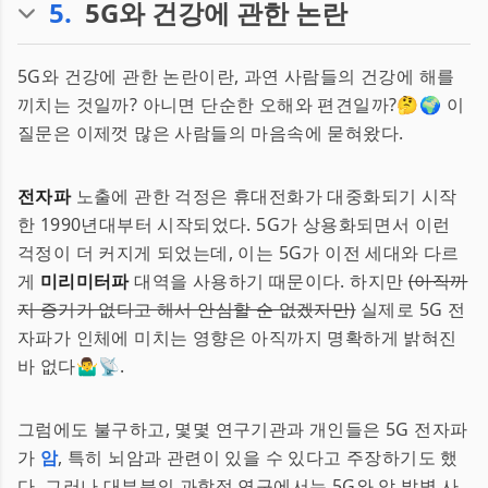
5
.
5G와 건강에 관한 논란
5G와 건강에 관한 논란이란, 과연 사람들의 건강에 해를
끼치는 것일까? 아니면 단순한 오해와 편견일까?🤔🌍 이
질문은 이제껏 많은 사람들의 마음속에 묻혀왔다.
전자파
노출에 관한 걱정은 휴대전화가 대중화되기 시작
한 1990년대부터 시작되었다. 5G가 상용화되면서 이런
걱정이 더 커지게 되었는데, 이는 5G가 이전 세대와 다르
게
미리미터파
대역을 사용하기 때문이다. 하지만
(아직까
지 증거가 없다고 해서 안심할 순 없겠지만)
실제로 5G 전
자파가 인체에 미치는 영향은 아직까지 명확하게 밝혀진
바 없다🤷‍♂️📡.
그럼에도 불구하고, 몇몇 연구기관과 개인들은 5G 전자파
가
암
, 특히 뇌암과 관련이 있을 수 있다고 주장하기도 했
다. 그러나 대부분의 과학적 연구에서는 5G와 암 발병 사