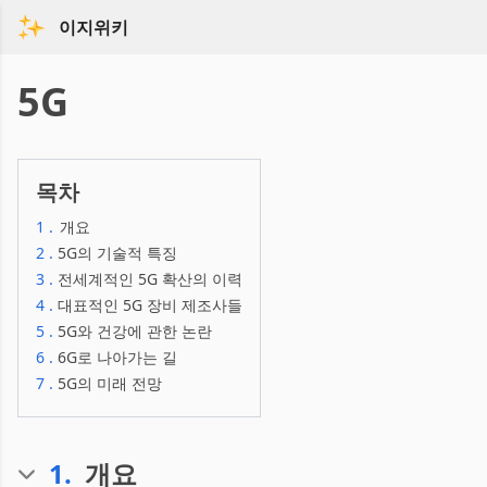
이지위키
5G
목차
1
.
개요
2
.
5G의 기술적 특징
3
.
전세계적인 5G 확산의 이력
4
.
대표적인 5G 장비 제조사들
5
.
5G와 건강에 관한 논란
6
.
6G로 나아가는 길
7
.
5G의 미래 전망
1
.
개요