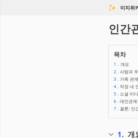
이지위
인간
목차
1
.
개요
2
.
사랑과 우
3
.
가족 관계
4
.
직장 내 
5
.
소셜 미디
6
.
대인관계의
7
.
결론: 인
1
.
개