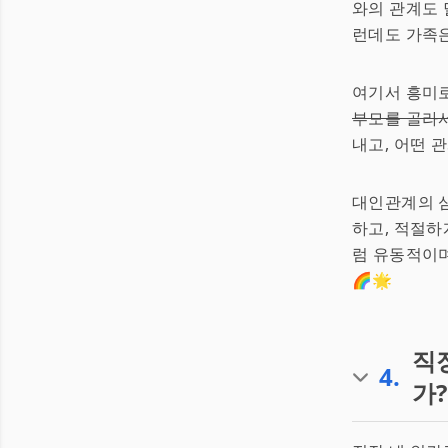
와의 관계도 
런데도 가족
여기서 흥미로
부모를 골라
내고, 어떤 관
대인관계의 심
하고, 적절하
럼 유동적이며
🌈🌟
직
4
.
가?