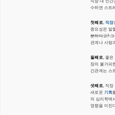
직장 내 인간
수하면 스트레스
첫째로
,
직장
중요성은 말할
분하다고? 그
관계나 사랑과
둘째로
, 좋
장의 불가피한
간관계는 스
셋째로
, 직
새로운
기회
의 심리학에
영향을 미친다