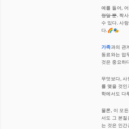
예를 들어, 
정일 뿐
. 짝
수 있다. 사
다.🌈🎭
가족
과의 관
동료와는 업무
것은 중요하다.👨‍👩
무엇보다, 사
를 맺을 것인
학에서도 다루
물론, 이 모
서도 그 본질
는 것은 인간