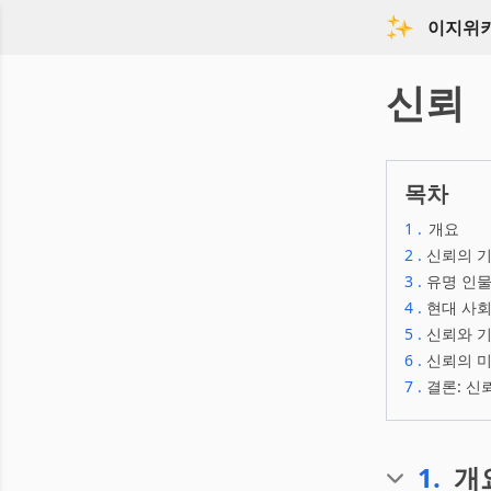
이지위
신뢰
목차
1
.
개요
2
.
신뢰의 
3
.
유명 인물
4
.
현대 사회
5
.
신뢰와 기
6
.
신뢰의 미
7
.
결론: 신
1
.
개