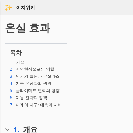
이지위키
온실 효과
목차
1
.
개요
2
.
자연현상으로의 역할
3
.
인간의 활동과 온실가스
4
.
지구 온난화의 원인
5
.
클라이마트 변화의 영향
6
.
대응 전략과 정책
7
.
미래의 지구: 예측과 대비
1
.
개요