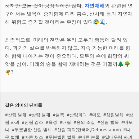
하지만 모든 것이 긍정적이진 않다
.
자연재해
와 관련된 연
구에서는 벌목이 증가함에 따라 홍수, 산사태 등의 자연재
해 위험도 증가할 것이라는 주장이 있다😰🌊.
최종적으로, 미래의 전망은 우리 모두의 행동에 달려 있
다. 과거의 실수를 반복하지 않고, 지속 가능한 미래를 향
해 함께 나아가는 것이 중요하다. 모두의 손에 희망의 씨
앗을 심어, 미래의 숲을 함께 재배하는 것은 어떨까🌲🌳
🌴?
같은 의미의 단어들
#
산림 벌채
#
삼림 벌채
#
벌목
#
산림파괴
#
마모
#
삼림벌채
#
삼
림 파괴
#
산림 감소
#
육성
#
매립
#
숲의 소실
#
산림 벌목
#
마모
나
#
무분별한 산림 벌채
#
산림 파괴(한국어,Deforestation)
#
나
무 벌채
#
마른 채소
#
무분별한 벌목
#
마른 눈물
#
열대우림 파괴