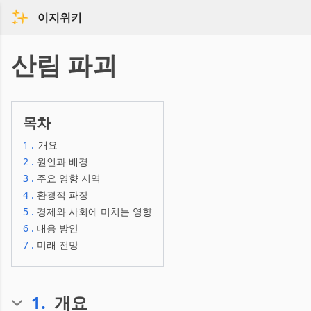
이지위키
산림 파괴
목차
1
.
개요
2
.
원인과 배경
3
.
주요 영향 지역
4
.
환경적 파장
5
.
경제와 사회에 미치는 영향
6
.
대응 방안
7
.
미래 전망
1
.
개요