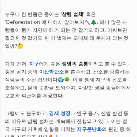
누구나 한 번쯤은 들어본
'삼림 벌채'
혹은
'Deforestation'에 대해서 알아보자⛏️🌲. 꽤나 많은 사
람들이 뭔가 자연에 해가 되는 것 같기도 하고, 어찌보면
필요한 것 같기도 한 이 벌채는 도대체 왜 문제가 되는 것
일까?🤔
가장 먼저,
지구
에게 숲은
생명의 숨통
이라고 볼 수 있다.
숲은 공기 중의
이산화탄소
를 흡수하고, 산소를 방출하는
식물들의 주된 집단이다🌍🌳. 이를 통해 지구의 온도를
조절하고, 물의 순환을 도와주며, 다양한 생물 종들에게서
보호와 피난처를 제공한다.
그럼에도 불구하고,
경제 성장
나 인구 증가, 산업 발전 등
의 이유로 삼림 벌채는 계속해서 진행되고 있다. 이는 결
국 지구의 기후에 영향을 미치는
지구온난화
의 원인 중 하