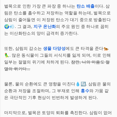
벌목으로 인한 가장 큰 파장 중 하나는
탄소 배출
이다. 삼
림은 탄소를 흡수하고 저장하는 역할을 하는데, 벌목으로
삼림이 줄어들면 이 저장된 탄소가 대기 중으로 방출된다
🌍💨. 그 결과,
지구 온난화
의 주요 원인 중 하나로 꼽히
는 이산화탄소의 양이 급격히 증가한다.
또한, 삼림의 감소는
생물 다양성
에도 큰 타격을 준다🐅
🦜. 많은 동식물이 그들의 서식지를 잃게 되며, 이로 인해
일부는 절멸의 위기에 처하게 된다.
잠깐, 나의 마음도 절
멸의 위기다...
물론, 물의 순환에도 큰 영향을 미친다💧🔄. 삼림은 물의
순환과 저장을 조절하며, 그 부재로 인해
홍수
와 가뭄 같
은 극단적인 기후 현상이 빈번하게 발생하게 된다.
마지막으로, 벌목은 토양의 퇴화를 촉진한다. 삼림이 없어