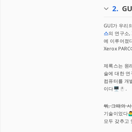
2
.
GU
GUI가 우리
스
의 연구소,
에 이루어졌다
Xerox PA
제록스는 원래
술에 대한 연
컴퓨터를 개발
이다🖥️🖱️.
뭐, 그때의 
기술이었다🤷‍♂️
모두 갖추고 