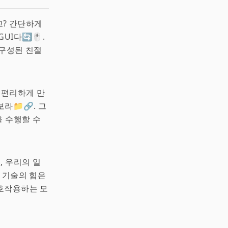
고? 간단하게
I다🔄🖱.
 구성된 친절
 편리하게 만
라📁🔗. 그
을 수행할 수
, 우리의 일
이 기술의 힘은
호작용하는 모