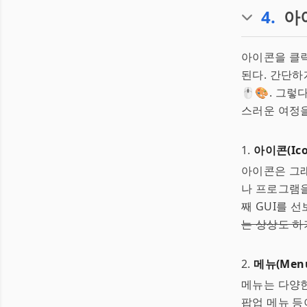
4
.
아이
아이콘을 클
된다. 간단하
🖱️🎨. 
스러운 여정
1.
아이콘(Ico
아이콘은 그래
나 프로그램을
째 GUI를 
는 상상도 하
2.
메뉴(Menu
메뉴는 다양
팝업 메뉴 등