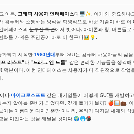
 그 이름,
그래픽 사용자 인터페이스
다🖥✨. 이게 왜 중요하냐
가 컴퓨터와 소통하는 방식을 혁명적으로 바꾼 기술이 바로 이 GU
 인터페이스의
눈부신 화면
에서 벗어나, 아이콘과 창, 버튼들로
변화를 가져온 주인공이 바로 이 친구다🖼💡.
중화되기 시작한
1980년대
부터 GUI는 컴퓨터 사용자들의 삶을
점프 리스트"
나
"드래그 앤 드롭"
같은 편리한 기능들을 생각해보
UI 덕분이다. 이런 인터페이스는 사용자가 더 직관적으로 작업
.
이나
마이크로소프트
같은 대기업들이 어떻게 GUI를 개발하고
는지 알아볼 준비가 되었다면, 깊게 들어가 볼까? 🍎🪟💼. 
보이는 아름다운 디자인뿐만 아니라, 우리가 디지털 세계와 상
향을 미친다는 것을 깨달을 것이다.🌍🌐🖲.