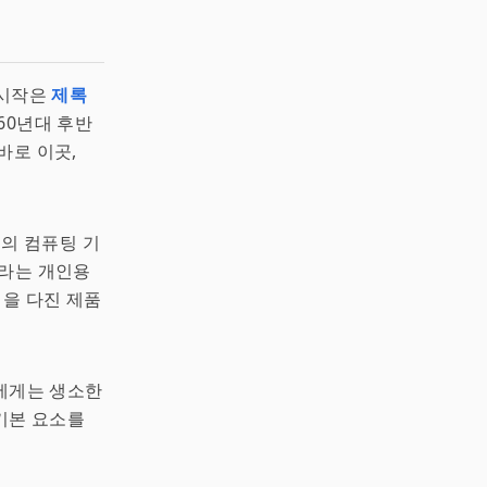
 시작은
제록
960년대 후반
바로 이곳,
래의 컴퓨팅 기
라는 개인용
석을 다진 제품
에게는 생소한
 기본 요소를