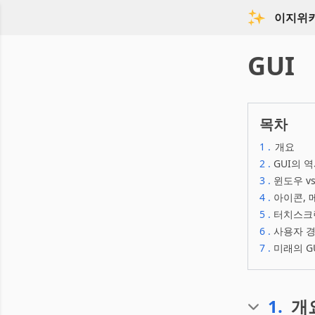
이지위
GUI
목차
1
.
개요
2
.
GUI의 역
3
.
윈도우 vs
4
.
아이콘, 
5
.
터치스크린
6
.
사용자 경
7
.
미래의 GU
1
.
개