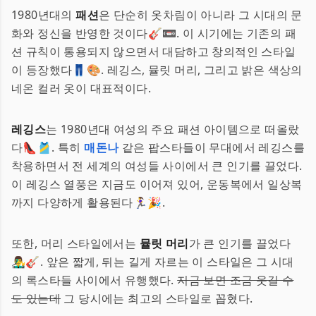
1980년대의
패션
은 단순히 옷차림이 아니라 그 시대의 문
화와 정신을 반영한 것이다🎸📼. 이 시기에는 기존의 패
션 규칙이 통용되지 않으면서 대담하고 창의적인 스타일
이 등장했다👖🎨. 레깅스, 뮬릿 머리, 그리고 밝은 색상의
네온 컬러 옷이 대표적이다.
레깅스
는 1980년대 여성의 주요 패션 아이템으로 떠올랐
다👠🎽. 특히
매돈나
같은 팝스타들이 무대에서 레깅스를
착용하면서 전 세계의 여성들 사이에서 큰 인기를 끌었다.
이 레깅스 열풍은 지금도 이어져 있어, 운동복에서 일상복
까지 다양하게 활용된다🏃‍♀️🎉.
또한, 머리 스타일에서는
뮬릿 머리
가 큰 인기를 끌었다
👨‍🎤🎸. 앞은 짧게, 뒤는 길게 자르는 이 스타일은 그 시대
의 록스타들 사이에서 유행했다.
지금 보면 조금 웃길 수
도 있는데
그 당시에는 최고의 스타일로 꼽혔다.