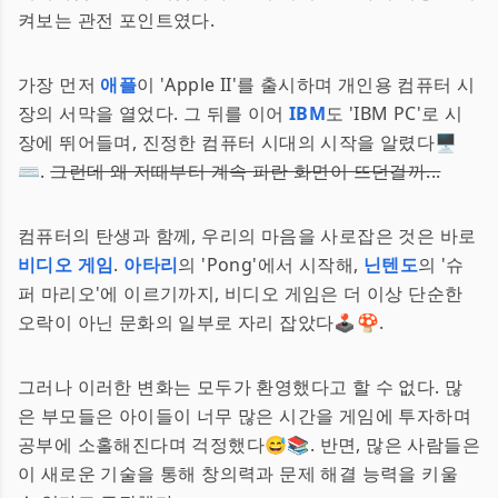
켜보는 관전 포인트였다.
가장 먼저
애플
이 'Apple II'를 출시하며 개인용 컴퓨터 시
장의 서막을 열었다. 그 뒤를 이어
IBM
도 'IBM PC'로 시
장에 뛰어들며, 진정한 컴퓨터 시대의 시작을 알렸다🖥️
⌨️.
그런데 왜 저때부터 계속 파란 화면이 뜨던걸까...
컴퓨터의 탄생과 함께, 우리의 마음을 사로잡은 것은 바로
비디오 게임
.
아타리
의 'Pong'에서 시작해,
닌텐도
의 '슈
퍼 마리오'에 이르기까지, 비디오 게임은 더 이상 단순한
오락이 아닌 문화의 일부로 자리 잡았다🕹️🍄.
그러나 이러한 변화는 모두가 환영했다고 할 수 없다. 많
은 부모들은 아이들이 너무 많은 시간을 게임에 투자하며
공부에 소홀해진다며 걱정했다😅📚. 반면, 많은 사람들은
이 새로운 기술을 통해 창의력과 문제 해결 능력을 키울