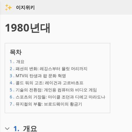
이지위키
1980년대
목차
1
.
개요
2
.
패션의 변화: 레깅스부터 뮬릿 머리까지
3
.
MTV의 탄생과 팝 문화 혁명
4
.
콜드 워의 고조: 레이건과 고르바초프
5
.
기술의 전환점: 개인용 컴퓨터와 비디오 게임
6
.
스포츠의 거장들: 마이클 조던과 디에고 마라도나
7
.
뮤지컬의 부활: 브로드웨이의 황금기
1
.
개요