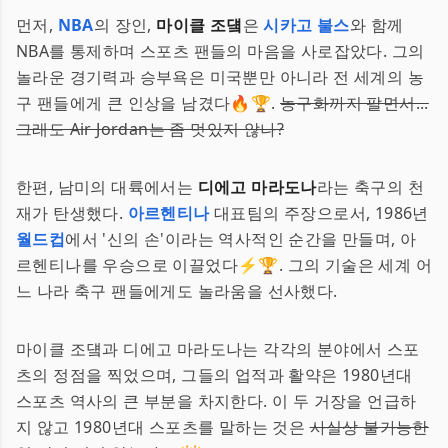
먼저,
NBA
의 장인,
마이클 조덐
은
시카고 불스
와 함께
NBA를 통제하며 스포츠 팬들의 마음을 사로잡았다. 그의
놀라운 경기력과 승부욕은 미국뿐만 아니라 전 세계의 농
구 팬들에게 큰 인상을 남겼다🔥🏆.
농구화까지 팔면서...
그래도 Air Jordan는 좀 멋있지 않나?
한편, 남미의 대륙에서는
디에고 마라도나
라는 축구의 천
재가 탄생했다.
아르헨티나
대표팀의 주장으로서, 1986년
월드컵
에서 '신의 손'이라는 역사적인 순간을 만들며, 아
르헨티나를 우승으로 이끌었다⚡🏆. 그의 기술은 세계 어
느 나라 축구 팬들에게도 놀라움을 선사했다.
마이클 조덐과 디에고 마라도나는 각각의 분야에서 스포
츠의 정점을 찍었으며, 그들의 업적과 활약은 1980년대
스포츠 역사의 큰 부분을 차지한다. 이 두 거장을 언급하
지 않고 1980년대 스포츠를 말하는 것은
사실상 불가능한