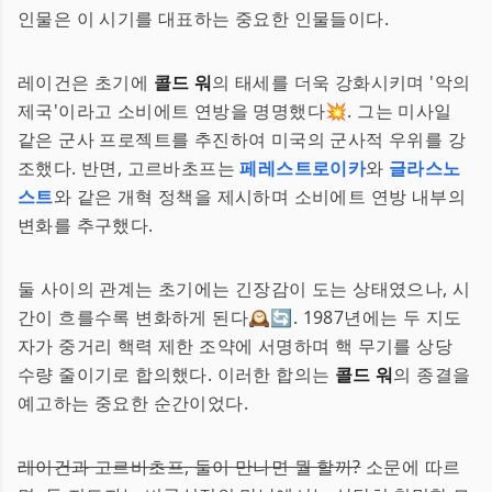
인물은 이 시기를 대표하는 중요한 인물들이다.
레이건은 초기에
콜드 워
의 태세를 더욱 강화시키며 '악의
제국'이라고 소비에트 연방을 명명했다💥. 그는 미사일
같은 군사 프로젝트를 추진하여 미국의 군사적 우위를 강
조했다. 반면, 고르바초프는
페레스트로이카
와
글라스노
스트
와 같은 개혁 정책을 제시하며 소비에트 연방 내부의
변화를 추구했다.
둘 사이의 관계는 초기에는 긴장감이 도는 상태였으나, 시
간이 흐를수록 변화하게 된다🕰️🔄. 1987년에는 두 지도
자가 중거리 핵력 제한 조약에 서명하며 핵 무기를 상당
수량 줄이기로 합의했다. 이러한 합의는
콜드 워
의 종결을
예고하는 중요한 순간이었다.
레이건과 고르바초프, 둘이 만나면 뭘 할까?
소문에 따르