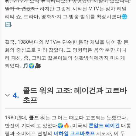
뭐, MTV가 오직 뮤직비디오만 방영했던 시절이 있었다니,
믿기 어렵겠지?
하지만 그렇게 시작된 MTV는 점차 리얼
리티 쇼, 드라마, 영화까지 그 방송 범위를 확장시켰다🌐
🔄.
결국, 1980년대의 MTV는 단순한 음악 채널을 넘어 팝 문
화의 중심으로 자리 잡았다. 그 영향력은 음악 뿐만 아니
라 패션, 춤, 그리고 젊은이들의 생활방식에까지 미치게
되었다. 🎵🌍🎥
콜드 워의 고조: 레이건과 고르바
4
.
초프
1980년대,
콜드 워
는 그 어느 때보다 고조되는 듯했으나,
반전이 기다리고 있었다🌍🔥. 미국의
론알드 레이건
대통
령과 소비에트 연방의
미하일 고르바초프
지도자, 이 두