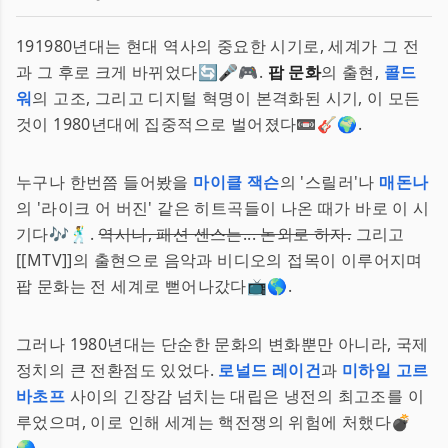
191980년대는 현대 역사의 중요한 시기로, 세계가 그 전
과 그 후로 크게 바뀌었다🔄🎤🎮.
팝 문화
의 출현,
콜드
워
의 고조, 그리고 디지털 혁명이 본격화된 시기, 이 모든
것이 1980년대에 집중적으로 벌어졌다📼🎸🌍.
누구나 한번쯤 들어봤을
마이클 잭슨
의 '스릴러'나
매돈나
의 '라이크 어 버진' 같은 히트곡들이 나온 때가 바로 이 시
기다🎶🕺.
역시나, 패션 센스는... 논외로 하자.
그리고
[[MTV]]의 출현으로 음악과 비디오의 접목이 이루어지며
팝 문화는 전 세계로 뻗어나갔다📺🌎.
그러나 1980년대는 단순한 문화의 변화뿐만 아니라, 국제
정치의 큰 전환점도 있었다.
로널드 레이건
과
미하일 고르
바초프
사이의 긴장감 넘치는 대립은 냉전의 최고조를 이
루었으며, 이로 인해 세계는 핵전쟁의 위험에 처했다💣