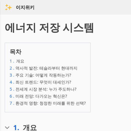
이지위키
에너지 저장 시스템
목차
1
.
개요
2
.
역사적 발전: 테슬라부터 현대까지
3
.
주요 기술: 어떻게 작동하는가?
4
.
최신 트렌드: 무엇이 대세인가?
5
.
전세계 시장 분석: 누가 주도하나?
6
.
미래 전망: 다가오는 혁신은?
7
.
환경적 영향: 청정한 미래를 위한 선택?
1
.
개요