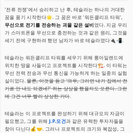
'전류 전쟁'에서 승리하고 난 후, 테슬라는 하나의 거대한
꿈을 품기 시작한다🌟. 그 꿈은 바로 '워든클리프 타워',
무선으로 전기를 전송하는 괴물 같은 설비
였다. 지금 우리
가 스마트폰을 무선으로 충전하는 것과 같은 원리, 그것을
세기 전에 구현하려 했던 남자가 바로 테슬라였다🔌📲.
테슬라는 워든클리프 타워를 세우기 위해 롱아일랜드에
위치한 땅을 사들이고 프로젝트를 시작한다🏗️. 이 타워는
무선 전력 전송과 무선 통신을 가능하게 하는 일종의 실험
실이었다.
물론, 이것을 듣고 '와우, 그러면 내가 집에서 전
기료 안 내도 되겠네?' 하는 상상을 했을지도 모른다. 그런
데 그건 너무 빨리 상상한 거다
.
테슬라는 이 프로젝트를 완성하기 위해 대규모의 자금이
필요했고, 그를 위해
J.P.모건
과 같은 유력한 투자자들을
찾아 다닌다💰🤝. 그러나 프로젝트의 크기와 복잡성, 그