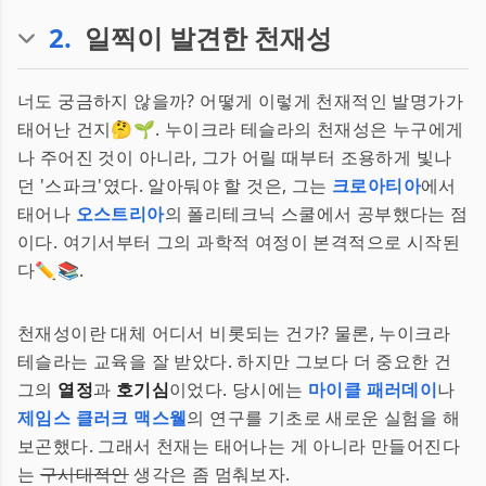
2
.
일찍이 발견한 천재성
너도 궁금하지 않을까? 어떻게 이렇게 천재적인 발명가가
태어난 건지🤔🌱. 누이크라 테슬라의 천재성은 누구에게
나 주어진 것이 아니라, 그가 어릴 때부터 조용하게 빛나
던 '스파크'였다. 알아둬야 할 것은, 그는
크로아티아
에서
태어나
오스트리아
의 폴리테크닉 스쿨에서 공부했다는 점
이다. 여기서부터 그의 과학적 여정이 본격적으로 시작된
다✏️📚.
천재성이란 대체 어디서 비롯되는 건가? 물론, 누이크라
테슬라는 교육을 잘 받았다. 하지만 그보다 더 중요한 건
그의
열정
과
호기심
이었다. 당시에는
마이클 패러데이
나
제임스 클러크 맥스웰
의 연구를 기초로 새로운 실험을 해
보곤했다. 그래서 천재는 태어나는 게 아니라 만들어진다
는
구시대적인
생각은 좀 멈춰보자.