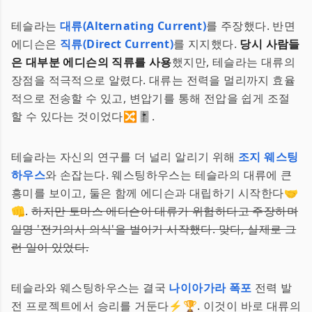
테슬라는
대류(Alternating Current)
를 주장했다. 반면
에디슨은
직류(Direct Current)
를 지지했다.
당시 사람들
은 대부분 에디슨의 직류를 사용
했지만, 테슬라는 대류의
장점을 적극적으로 알렸다. 대류는 전력을 멀리까지 효율
적으로 전송할 수 있고, 변압기를 통해 전압을 쉽게 조절
할 수 있다는 것이었다🔀🎚️.
테슬라는 자신의 연구를 더 널리 알리기 위해
조지 웨스팅
하우스
와 손잡는다. 웨스팅하우스는 테슬라의 대류에 큰
흥미를 보이고, 둘은 함께 에디슨과 대립하기 시작한다🤝
👊.
하지만 토마스 에디슨이 대류가 위험하다고 주장하며
일명 '전기의사 의식'을 벌이기 시작했다. 맞다, 실제로 그
런 일이 있었다.
테슬라와 웨스팅하우스는 결국
나이아가라 폭포
전력 발
전 프로젝트에서 승리를 거둔다⚡🏆. 이것이 바로 대류의