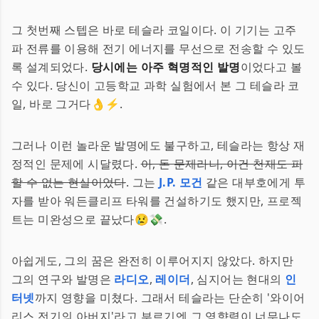
그 첫번째 스텝은 바로 테슬라 코일이다. 이 기기는 고주
파 전류를 이용해 전기 에너지를 무선으로 전송할 수 있도
록 설계되었다.
당시에는 아주 혁명적인 발명
이었다고 볼
수 있다. 당신이 고등학교 과학 실험에서 본 그 테슬라 코
일, 바로 그거다👌⚡.
그러나 이런 놀라운 발명에도 불구하고, 테슬라는 항상 재
정적인 문제에 시달렸다.
아, 돈 문제라니, 이건 천재도 피
할 수 없는 현실이었다
. 그는
J.P. 모건
같은 대부호에게 투
자를 받아 워든클리프 타워를 건설하기도 했지만, 프로젝
트는 미완성으로 끝났다😢💸.
아쉽게도, 그의 꿈은 완전히 이루어지지 않았다. 하지만
그의 연구와 발명은
라디오
,
레이더
, 심지어는 현대의
인
터넷
까지 영향을 미쳤다. 그래서 테슬라는 단순히 '와이어
리스 전기의 아버지'라고 부르기엔 그 영향력이 너무나도