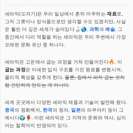
세라믹(도자기)은 우리 일상에서 흔히 마주하는
재료
로,
그저 그릇이나 장식품으로만 생각할 수도 있겠지만, 사실
은 훨씬 더 깊은 세계가 숨어있다🍶🌏.
과학
과
예술
, 그
중간에서 다리 역할을 하는 세라믹은 우리 주변에서 가장
오래된 문화 유산 중 하나다.
세라믹은 고온에서 굽는 과정을 거쳐 만들어진다🔥. 이
굽는 과정
은 미세한 입자 구조를 가진 원료를 변형시켜,
물리적 특성을 갖추게 한다.
물론, 집에서 피자 굽는 것처
럼 간단하게 만드는 게 아니다.
세계 곳곳에서 다양한 세라믹 제품과 기술이 발전해 왔다.
중국
의 청화백자,
한국
의 청자,
일본
의 라쿠야키 등이 그
예시다🌍🏺. 이런 세라믹은 그 지역의 문화와 역사, 심지
어는 철학까지 반영되어 있다.