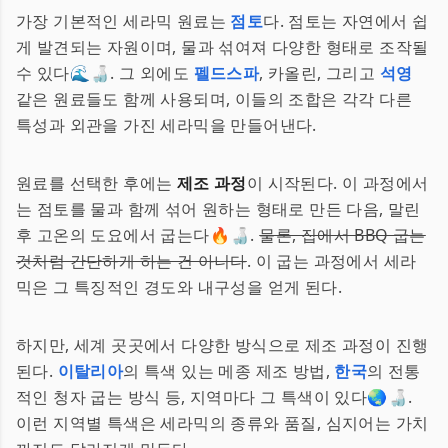
가장 기본적인 세라믹 원료는
점토
다. 점토는 자연에서 쉽
게 발견되는 자원이며, 물과 섞여져 다양한 형태로 조작될
수 있다🌊🍶. 그 외에도
펠드스파
, 카올린, 그리고
석영
같은 원료들도 함께 사용되며, 이들의 조합은 각각 다른
특성과 외관을 가진 세라믹을 만들어낸다.
원료를 선택한 후에는
제조 과정
이 시작된다. 이 과정에서
는 점토를 물과 함께 섞어 원하는 형태로 만든 다음, 말린
후 고온의 도요에서 굽는다🔥🍶.
물론, 집에서 BBQ 굽는
것처럼 간단하게 하는 건 아니다
. 이 굽는 과정에서 세라
믹은 그 특징적인 경도와 내구성을 얻게 된다.
하지만, 세계 곳곳에서 다양한 방식으로 제조 과정이 진행
된다.
이탈리아
의 특색 있는 메종 제조 방법,
한국
의 전통
적인 청자 굽는 방식 등, 지역마다 그 특색이 있다🌏🍶.
이런 지역별 특색은 세라믹의 종류와 품질, 심지어는 가치