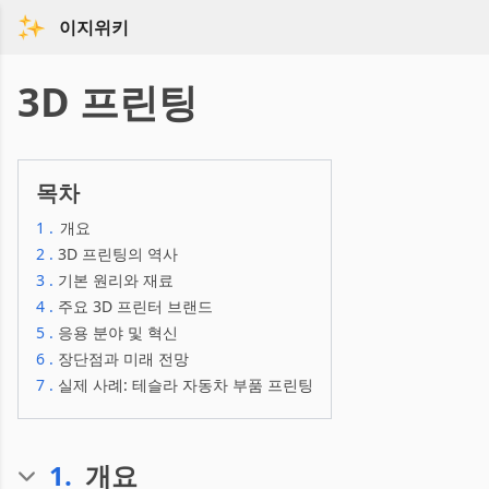
이지위키
3D 프린팅
목차
1
.
개요
2
.
3D 프린팅의 역사
3
.
기본 원리와 재료
4
.
주요 3D 프린터 브랜드
5
.
응용 분야 및 혁신
6
.
장단점과 미래 전망
7
.
실제 사례: 테슬라 자동차 부품 프린팅
1
.
개요