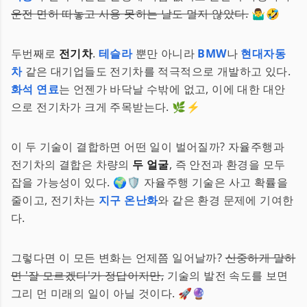
운전 면허 따놓고 사용 못하는 날도 멀지 않았다.
🤷‍♂️🤣
두번째로
전기차
.
테슬라
뿐만 아니라
BMW
나
현대자동
차
같은 대기업들도 전기차를 적극적으로 개발하고 있다.
화석 연료
는 언젠가 바닥날 수밖에 없고, 이에 대한 대안
으로 전기차가 크게 주목받는다. 🌿⚡
이 두 기술이 결합하면 어떤 일이 벌어질까? 자율주행과
전기차의 결합은 차량의
두 얼굴
, 즉 안전과 환경을 모두
잡을 가능성이 있다. 🌍🛡️ 자율주행 기술은 사고 확률을
줄이고, 전기차는
지구 온난화
와 같은 환경 문제에 기여한
다.
그렇다면 이 모든 변화는 언제쯤 일어날까?
신중하게 말하
면 '잘 모르겠다'가 정답이지만,
기술의 발전 속도를 보면
그리 먼 미래의 일이 아닐 것이다. 🚀🔮