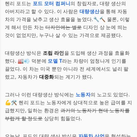
헨리 포드는
포드 모터 컴퍼니
의 창립자로, 대량 생산의
아버지라고 할 수 있다. 이 사람은
대량생산
을 통해 자동
차의 가격을 낮추고 생산 효율을 높였다.🔧🔨 물론, 이렇
게 해서 만든 차는
디자인에는 별로
디자인 상 눈에 띄는
것이 없었지만, 누구나 살 수 있는 가격으로 제공됐다.
대량생산 방식은
조립 라인
을 도입해 생산 과정을 효율화
했다. 🏭💨 덕분에
모델 T
라는 차량이 엄청나게 인기를
끌었다. 이 차는 미국 뿐만 아니라 전 세계에서도 널리 팔
렸고, 자동차가
대중화
되는 계기가 됐다.
그러나 이런 대량생산 방식에는
노동자
의 노고도 있었다.
💪🛠 헨리 포드는 노동자에게 상대적으로 높은 급여를 지
급했지만, 일하는 환경은
과거의 노동자가 현대 노동자를
부럽게 할 정도로
상당히 힘들었다.
오늘날, 포드의 대량 생산 방식은
자동차 산업
을 형성하는