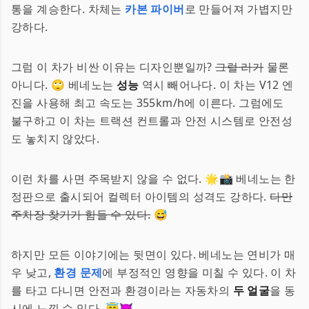
통을 계승한다. 차체는
카본 파이버
로 만들어져 가볍지만
강하다.
그럼 이 차가 비싼 이유는 디자인뿐일까?
그럴 리가
물론
아니다. 🙄 베네노는
성능
역시 빼어나다. 이 차는 V12 엔
진을 사용해 최고 속도는 355km/h에 이른다. 그럼에도
불구하고 이 차는 트랙션 컨트롤과 안전 시스템로 안전성
도 놓치지 않았다.
이런 차를 사면 주목받지 않을 수 없다. 🌟📸 베네노는 한
정판으로 출시되어 컬렉터 아이템의 성격도 강하다.
다만
주차장 찾기가 힘들 수 있다.
😅
하지만 모든 이야기에는 뒷면이 있다. 베네노는 연비가 매
우 낮고,
환경 문제
에 부정적인 영향을 미칠 수 있다. 이 차
를 타고 다니면 안전과 환경이라는 자동차의
두 얼굴
을 동
시에 느낄 수 있다. 😇😈