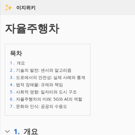
이지위키
자율주행차
목차
1
.
개요
2
.
기술의 발전: 센서와 알고리즘
3
.
도로에서의 안전성: 실제 사례와 통계
4
.
법적 장애물: 규제와 책임
5
.
사회적 영향: 일자리와 도시 구조
6
.
자율주행차의 미래: 5G와 AI의 역할
7
.
문화와 인식: 공공의 수용도
1
.
개요