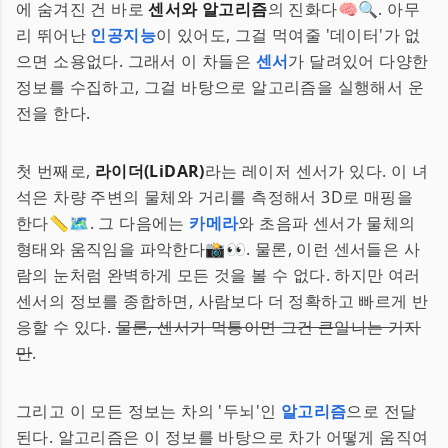
에 숨겨진 건 바로
센서와 알고리즘
의 진화다🧠🔍. 아무
리 뛰어난
인공지능
이 있어도, 그걸 먹여줄 '데이터'가 없
으면 소용없다. 그래서 이 차들은
센서
가 달려있어 다양한
정보를 수집하고, 그걸 바탕으로 알고리즘을 실행해서 운
전을 한다.
첫 번째로,
라이더(LiDAR)
라는 레이저 센서가 있다. 이 녀
석은 차량 주변의 물체와 거리를 측정해서 3D로 매핑을
한다📏🗺️. 그 다음에는
카메라
와 초음파 센서가 물체의
형태와 움직임을 파악한다📸👀. 물론, 이런 센서들은 사
람의 눈처럼 완벽하게 모든 것을 볼 수 없다. 하지만 여러
센서의 정보를 종합하면, 사람보다 더 정확하고 빠르게 반
응할 수 있다.
물론, 센서가 먹통이면 그건 큰일나는 거지
만
.
그리고 이 모든 정보는 차의 '두뇌'인
알고리즘
으로 전달
된다. 알고리즘은 이 정보를 바탕으로 차가 어떻게 움직여