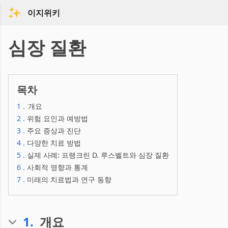
이지위키
심장 질환
목차
1
.
개요
2
.
위험 요인과 예방법
3
.
주요 증상과 진단
4
.
다양한 치료 방법
5
.
실제 사례: 프랭크린 D. 루스벨트와 심장 질환
6
.
사회적 영향과 통계
7
.
미래의 치료법과 연구 동향
1
.
개요