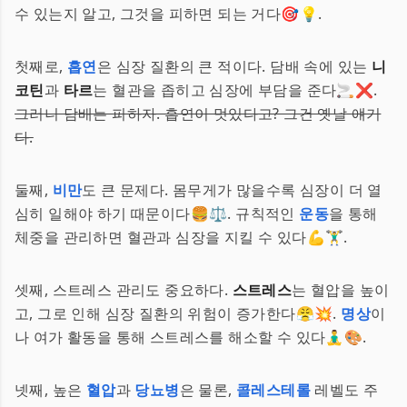
수 있는지 알고, 그것을 피하면 되는 거다🎯💡.
첫째로,
흡연
은 심장 질환의 큰 적이다. 담배 속에 있는
니
코틴
과
타르
는 혈관을 좁히고 심장에 부담을 준다🚬❌.
그러니 담배는 피하자. 흡연이 멋있다고? 그건 옛날 얘기
다.
둘째,
비만
도 큰 문제다. 몸무게가 많을수록 심장이 더 열
심히 일해야 하기 때문이다🍔⚖️. 규칙적인
운동
을 통해
체중을 관리하면 혈관과 심장을 지킬 수 있다💪🏋️‍♂️.
셋째, 스트레스 관리도 중요하다.
스트레스
는 혈압을 높이
고, 그로 인해 심장 질환의 위험이 증가한다😤💥.
명상
이
나 여가 활동을 통해 스트레스를 해소할 수 있다🧘‍♂️🎨.
넷째, 높은
혈압
과
당뇨병
은 물론,
콜레스테롤
레벨도 주