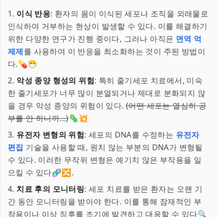
1.
이식 반응
: 환자의 몸이 이식된 세포나 조직을 외래물로
인식하여 거부하는 현상이 발생할 수 있다. 이를 해결하기
위한 다양한 연구가 진행 중이다, 그러나 아직은
면역 억
제제
를 사용하여 이 반응을 최소화하는 것이 주된 방법이
다.💊😷
2.
악성 종양 형성의 위험
: 특히 줄기세포 치료에서, 미숙
한 줄기세포가 너무 많이 분열되거나 제대로 분화되지 않
을 경우 악성 종양의 위험이 있다.
(어떤 세포는 열심히 공
부를 안 하니까...)
🦠💥
3.
유전자 변형의 위험
: 세포의 DNA를 수정하는
유전자
편집
기술을 사용할 때, 원치 않는 부분의 DNA가 변형될
수 있다. 이러한 무작위 변형은 예기치 않은 부작용을 일
으킬 수 있다🧬🔀.
4.
치료 후의 모니터링
: 세포 치료를 받은 환자는 오랜 기
간 동안 모니터링을 받아야 한다. 이를 통해 잠재적인 부
작용이나 이상 징후를 조기에 발견하고 대응할 수 있다🔍