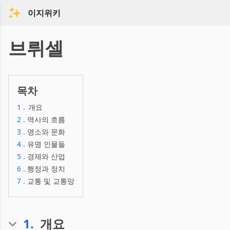
이지위키
브뤼셀
목차
1
.
개요
2
.
역사의 흐름
3
.
명소와 문화
4
.
유명 인물들
5
.
경제와 산업
6
.
행정과 정치
7
.
교통 및 교통망
1
.
개요