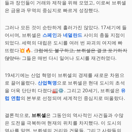
들과 장인들이 거래와 제작을 위해 모였고, 이로써 브뤼셀
은 금융과 무역의 중심지로 빠르게 성장했다.
그러나 모든 것이 순탄하게 흘러가진 않았다. 17세기에 들
어서며, 브뤼셀은
스페인
과
네덜란드
사이의 충돌 지점이
되었다. 세력의 대립은 도시를 여러 번 파괴의 여지에 빠
뜨렸다💥🔥.
그럼에도 불구하고, 브뤼셀은 결코 포기하지
않았다.
그들은 매번 다시 일어나 도시를 재건하였다.
19세기에는 산업 혁명이 브뤼셀의 경제를 새로운 차원으
로 끌어올렸다.
산업혁명
으로 브뤼셀은 현대 도시의 초석
을 더욱 단단히 다졌다🏭⚙️. 그리고 20세기, 브뤼셀은
유
럽 연합
의 본부로 선정되며 세계적인 중심지로 떠올랐다.
결론적으로,
브뤼셀
은 그동안의 역사적인 사건들과 수많
은 도전을 극복하며 현재의 위치를 차지했다. 이 도시의
역사를 알면, 브뤼셀의 거리와 건물들, 그리고 사람들의