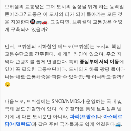
브뤼셀의 교통망은 그저 도시의 심장을 뛰게 하는 동맥일
뿐이라고? 교통은 이 도시의 피가 되어 돌아가는 모든 것
을 지원한다🚇🚌🚗. 그렇다면, 브뤼셀의 교통망은 어떻
게 구축되어 있을까?
먼저, 브뤼셀의 지하철인 메트로(브뤼셀)는 도시의 핵심
교통수단으로 간주된다. 네 개의 라인이 있으며, 주요 지
역과 관광지를 쉽게 연결한다. 특히
중심부에서의 이동
에
있어 꼭 필요한 교통수단이다.
도시의 지하를 팡팡 돌아다
니는 채로 교통체증을 피할 수 있다면, 왜 아니라고 할까?
😉
다음으로, 브뤼셀에는 SNCB/NMBS가 운영하는 국내 및
국제 철도 연결망이 있다. 이 연결망을 통해 브뤼셀은 벨
기에 내 다른 도시뿐만 아니라,
파리(프랑스)
나
아스테르
담(네덜란드)
과 같은 주변 국가들과도 쉽게 연결된다🚄.