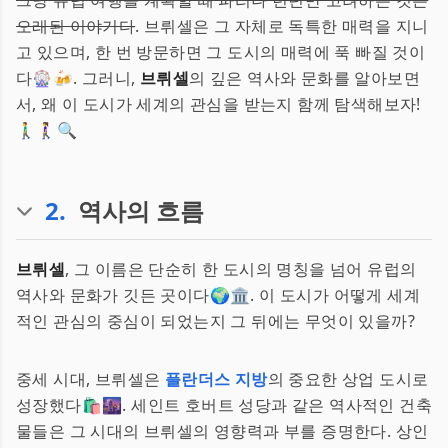
그냥 유럽 여행을 계획할 때 파리나 런던만 고려하는 것은
오래된 이야기다
. 브뤼셀은 그 자체로 독특한 매력을 지니
고 있으며, 한 번 방문하면 그 도시의 매력에 푹 빠질 것이
다🎡🍻. 그러니,
브뤼셀
의 깊은 역사와 문화를 알아보면
서, 왜 이 도시가 세계의 관심을 받는지 함께 탐색해보자!
🚶‍♂️🚶‍♀️🔍
2
.
역사의 흐름
브뤼셀
, 그 이름은 단순히 한 도시의 명칭을 넘어 유럽의
역사와 문화가 깃든 곳이다🌍🏛. 이 도시가 어떻게 세계
적인 관심의 중심이 되었는지 그 뒤에는 무엇이 있을까?
중세 시대, 브뤼셀은
플란더스 지방
의 중요한 상업 도시로
성장했다🛍🌆. 세인트 호버트 성당과 같은 역사적인 건축
물들은 그 시대의 브뤼셀의 영향력과 부를 증명한다. 상인