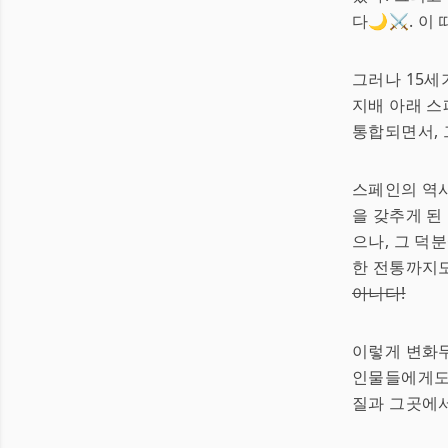
다🌙⚔️. 
그러나 15세
지배 아래 스
통합되면서, 
스페인의 역사
을 갖추게 된
으나, 그 덕
한 전통까지도
아니다!
이렇게 변화무
인물들에게도 
질과 그곳에서