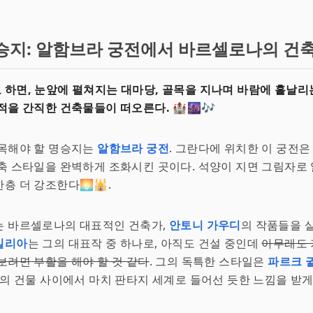
승지: 알함브라 궁전에서 바르셀로나의 건
하면, 눈앞에 펼쳐지는 대마당, 골목을 지나며 바람에 흩날리는
적을 간직한 건축물들이 떠오른다.
🏰🌆🎶
주목해야 할 명승지는
알함브라 궁전
. 그란다에 위치한 이 궁전은
축 스타일을 완벽하게 조화시킨 곳이다. 석양이 지면 그림자로
층 더 강조한다🌅🕌.
는 바르셀로나의 대표적인 건축가,
안토니 가우디
의 작품들을 
밀리아
는 그의 대표작 중 하나로, 아직도 건설 중인데
아무래도 
보려면 부활을 해야 할 것 같다
. 그의 독특한 스타일은
파르크 
시의 건물 사이에서 마치 판타지 세계로 들어선 듯한 느낌을 받게 