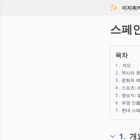
이지위
스페
목차
1
.
개요
2
.
역사의 흐
3
.
문화와 
4
.
스포츠: 
5
.
명승지:
6
.
유명 인
7
.
현대 스페
1
.
개