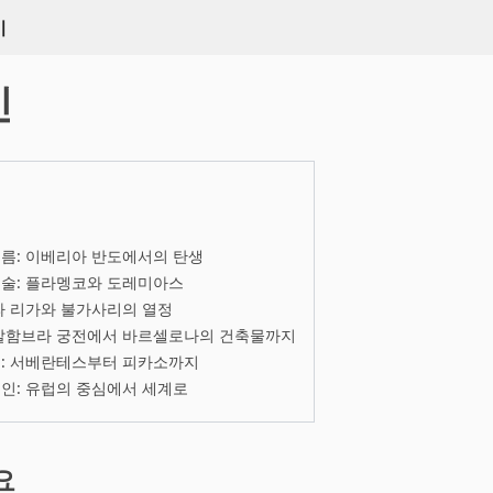
키
인
름: 이베리아 반도에서의 탄생
예술: 플라멩코와 도레미아스
라 리가와 불가사리의 열정
 알함브라 궁전에서 바르셀로나의 건축물까지
물: 서베란테스부터 피카소까지
인: 유럽의 중심에서 세계로
요