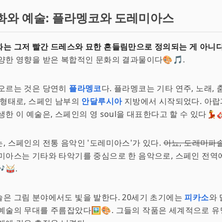
화와 예술: 플라멩코와 도레미아스
는 그저 빨간 드레스와 묘한 흔들림만으로 정의되는 게 아니다
양한 영향을 받은 복합적인 문화의 결과물이다🎨🎵.
떠오르는 것은 당연히
플라멩코
다. 플라멩코는 기타 연주, 노래,
 형태로, 스페인 남부의
안달루시아
지방에서 시작되었다. 아랍
한 이 예술은, 스페인의 영 soul을 대표한다고 할 수 있다💃
, 스페인의 전통 음악인 '도레미아스'가 있다.
아뇨, 도레미파
레미아스는 기타와 타악기를 중심으로 한 음악으로, 스페인 전
🥁.
은 그림 분야에서도 빛을 발한다. 20세기 초기에는
피카소
와 
예술의 무대를 주름잡았다🖼️🎨. 그들의 작품은 세계적으로 유