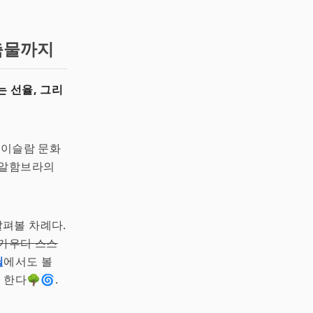
축물까지
 선율, 그리
 이슬람 문화
 알함브라의
살펴볼 차례다.
가우디 스스
귈
에서도 볼
한다🌳🌀.