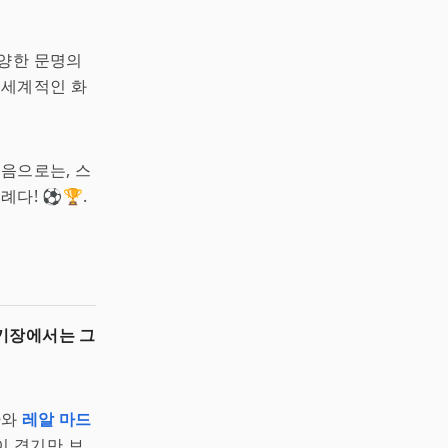
다양한 문명의
 세계적인 화
다음으로는, 스
례다! ⚽🏆.
경기장에서는 그
나
와
레알 마드
이 경기만 보