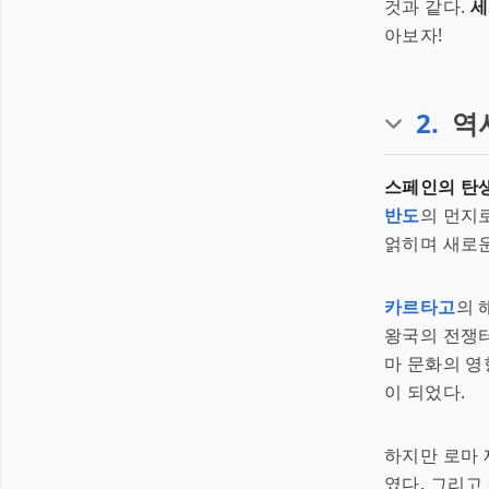
것과 같다.
세
아보자!
2
.
역
스페인의 탄생
반도
의 먼지
얽히며 새로운
카르타고
의 
왕국의 전쟁터
마 문화의 영
이 되었다.
하지만 로마 
였다. 그리고